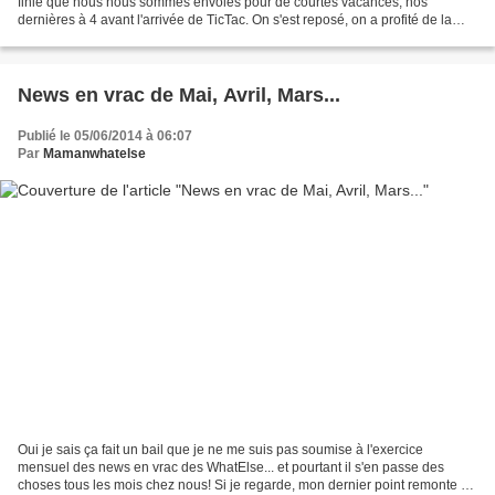
finie que nous nous sommes envolés pour de courtes vacances, nos
dernières à 4 avant l'arrivée de TicTac. On s'est reposé, on a profité de la
plage et du soleil du Sud, mangé des...
News en vrac de Mai, Avril, Mars...
Publié le 05/06/2014 à 06:07
Par
Mamanwhatelse
Oui je sais ça fait un bail que je ne me suis pas soumise à l'exercice
mensuel des news en vrac des WhatElse... et pourtant il s'en passe des
choses tous les mois chez nous! Si je regarde, mon dernier point remonte au