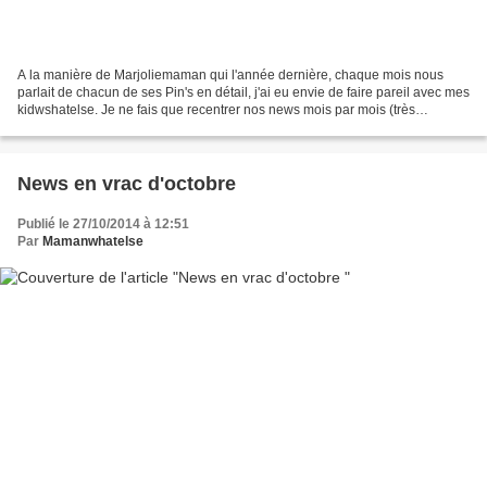
A la manière de Marjoliemaman qui l'année dernière, chaque mois nous
parlait de chacun de ses Pin's en détail, j'ai eu envie de faire pareil avec mes
kidwshatelse. Je ne fais que recentrer nos news mois par mois (très
largement abandonné depuis octobre)...
News en vrac d'octobre
Publié le 27/10/2014 à 12:51
Par
Mamanwhatelse