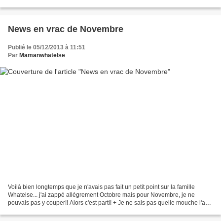
mois de novembre, shame on me. En...
News en vrac de Novembre
Publié le 05/12/2013 à 11:51
Par
Mamanwhatelse
Voilà bien longtemps que je n'avais pas fait un petit point sur la famille
Whatelse... j'ai zappé allégrement Octobre mais pour Novembre, je ne
pouvais pas y couper!! Alors c'est parti! + Je ne sais pas quelle mouche l'a
piqué mais après des mois de sevrage...