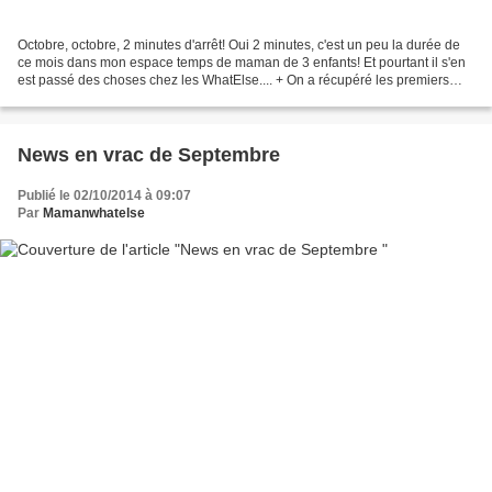
Octobre, octobre, 2 minutes d'arrêt! Oui 2 minutes, c'est un peu la durée de
ce mois dans mon espace temps de maman de 3 enfants! Et pourtant il s'en
est passé des choses chez les WhatElse.... + On a récupéré les premiers
catalogues de jouets de Noël....
News en vrac de Septembre
Publié le 02/10/2014 à 09:07
Par
Mamanwhatelse