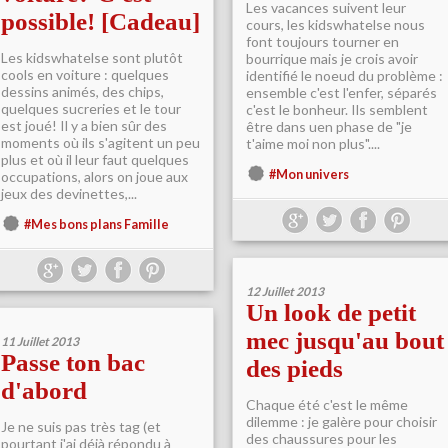
Les vacances suivent leur
possible! [Cadeau]
cours, les kidswhatelse nous
font toujours tourner en
Les kidswhatelse sont plutôt
bourrique mais je crois avoir
cools en voiture : quelques
identifié le noeud du problème :
dessins animés, des chips,
ensemble c'est l'enfer, séparés
quelques sucreries et le tour
c'est le bonheur. Ils semblent
est joué! Il y a bien sûr des
être dans uen phase de "je
moments où ils s'agitent un peu
t'aime moi non plus"....
plus et où il leur faut quelques
#Mon univers
occupations, alors on joue aux
jeux des devinettes,...
#Mes bons plans Famille
12 Juillet 2013
Un look de petit
mec jusqu'au bout
11 Juillet 2013
Passe ton bac
des pieds
d'abord
Chaque été c'est le même
dilemme : je galère pour choisir
Je ne suis pas très tag (et
des chaussures pour les
pourtant j'ai déjà répondu à