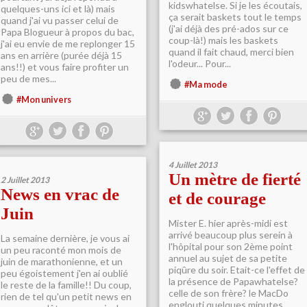
kidswhatelse. Si je les écoutais,
quelques-uns ici et là) mais
ça serait baskets tout le temps
quand j'ai vu passer celui de
(j'ai déjà des pré-ados sur ce
Papa Blogueur à propos du bac,
coup-là!) mais les baskets
j'ai eu envie de me replonger 15
quand il fait chaud, merci bien
ans en arrière (purée déjà 15
l'odeur... Pour...
ans!!) et vous faire profiter un
peu de mes...
#Ma mode
#Mon univers
4 Juillet 2013
Un mètre de fierté
2 Juillet 2013
News en vrac de
et de courage
Juin
Mister E. hier après-midi est
arrivé beaucoup plus serein à
La semaine dernière, je vous ai
l'hôpital pour son 2ème point
un peu raconté mon mois de
annuel au sujet de sa petite
juin de marathonienne, et un
piqûre du soir. Etait-ce l'effet de
peu égoistement j'en ai oublié
la présence de Papawhatelse?
le reste de la famille!! Du coup,
celle de son frère? le MacDo
rien de tel qu'un petit news en
englouti quelques minutes