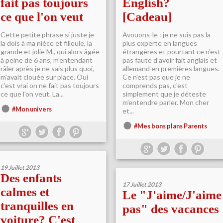
fait pas toujours
English?
ce que l'on veut
[Cadeau]
Cette petite phrase si juste je
Avouons-le : je ne suis pas la
la dois à ma nièce et filleule, la
plus experte en langues
grande et jolie M., qui alors âgée
étrangères et pourtant ce n'est
à peine de 6 ans, m'entendant
pas faute d'avoir fait anglais et
râler après je ne sais plus quoi,
allemand en premières langues.
m'avait clouée sur place. Oui
Ce n'est pas que je ne
c'est vrai on ne fait pas toujours
comprends pas, c'est
ce que l'on veut. La...
simplement que je déteste
m'entendre parler. Mon cher
#Mon univers
et...
#Mes bons plans Parents
19 Juillet 2013
Des enfants
17 Juillet 2013
calmes et
Le "J'aime/J'aime
tranquilles en
pas" des vacances
voiture? C'est