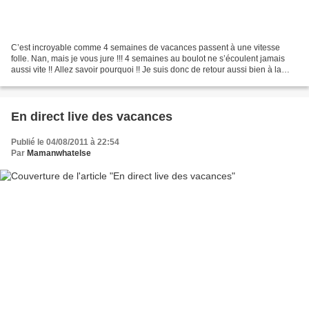
C’est incroyable comme 4 semaines de vacances passent à une vitesse
folle. Nan, mais je vous jure !!! 4 semaines au boulot ne s’écoulent jamais
aussi vite !! Allez savoir pourquoi !! Je suis donc de retour aussi bien à la
maison qu’au boulot et surtout...
En direct live des vacances
Publié le 04/08/2011 à 22:54
Par
Mamanwhatelse