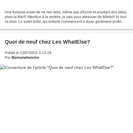
Une furieuse envie de ne rien faire, même pas d'écrire et pourtant des idées
plein la tête!!! Attention à la rentrée, je vais vous abreuver de billets!!! Ici tout
va bien. Le soleil brille, les enfants commencent à dorer gentiment (enfin
surtout Mister...
Quoi de neuf chez Les WhatElse?
Publié le 13/07/2011 à 13:29
Par
Mamanwhatelse