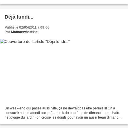
c’est la fête du slip tous les soirs...
Déjà lundi...
Publié le 02/05/2011 à 09:06
Par
Mamanwhatelse
Un week-end qui passe aussi vite, ça ne devrait pas être permis !!! On a
consacré notre samedi aux préparatifs du baptême de dimanche prochain :
nettoyage du jardin (on croise les doigts pour avoir un aussi beau dimanche
qu’hier…), commande de la pièce...