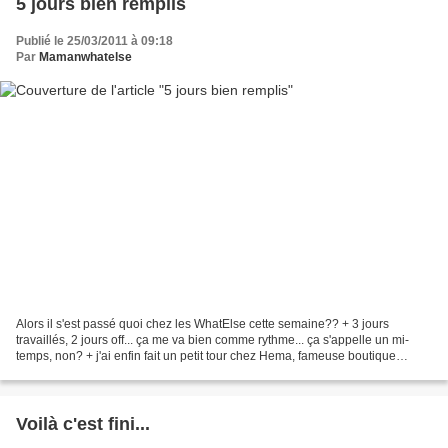
5 jours bien remplis
Publié le 25/03/2011 à 09:18
Par
Mamanwhatelse
Alors il s'est passé quoi chez les WhatElse cette semaine?? + 3 jours
travaillés, 2 jours off... ça me va bien comme rythme... ça s'appelle un mi-
temps, non? + j'ai enfin fait un petit tour chez Hema, fameuse boutique
recommandée par les blogocopines!!!...
Voilà c'est fini...