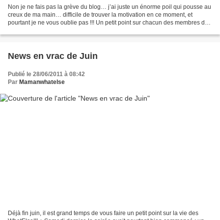
Non je ne fais pas la grève du blog… j’ai juste un énorme poil qui pousse au
creux de ma main… difficile de trouver la motivation en ce moment, et
pourtant je ne vous oublie pas !!! Un petit point sur chacun des membres de
la famille WhatElse, ça vous...
News en vrac de Juin
Publié le 28/06/2011 à 08:42
Par
Mamanwhatelse
Déjà fin juin, il est grand temps de vous faire un petit point sur la vie des