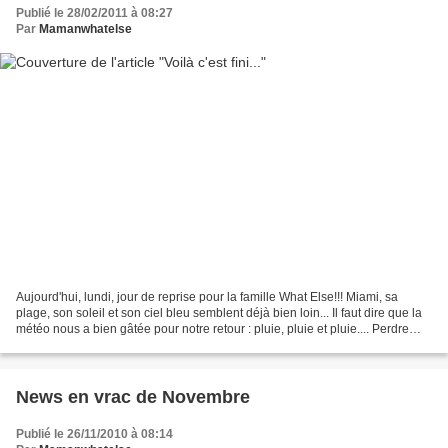
Publié le 28/02/2011 à 08:27
Par
Mamanwhatelse
Aujourd'hui, lundi, jour de reprise pour la famille What Else!!! Miami, sa
plage, son soleil et son ciel bleu semblent déjà bien loin... Il faut dire que la
météo nous a bien gâtée pour notre retour : pluie, pluie et pluie.... Perdre
presque 25 degrés...
News en vrac de Novembre
Publié le 26/11/2010 à 08:14