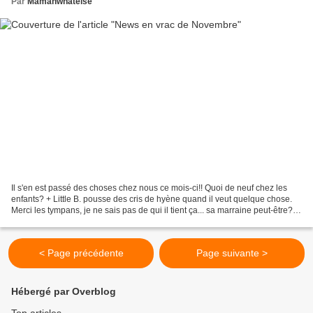
Par
Mamanwhatelse
Il s'en est passé des choses chez nous ce mois-ci!! Quoi de neuf chez les
enfants? + Little B. pousse des cris de hyène quand il veut quelque chose.
Merci les tympans, je ne sais pas de qui il tient ça... sa marraine peut-être?
;-) + Mon fils ainé est...
< Page précédente
Page suivante >
Hébergé par Overblog