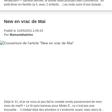
WhatElse!!! + Samedi dernier, la soirée avait pourtant bien commencé : un
petit diner en famille (à 4, avec 2 enfants….) au resto suivi d’une balade
digestive autour du lac...
New en vrac de Mai
Publié le 31/05/2011 à 09:25
Par
Mamanwhatelse
Déjà le 31, et je ne vous ai pas fait le compte rendu passionnant de mon
mois de mai!!! + Le lit sans barreau pour Mister E., ce n’est pas une
trouvaille… il mettait déjà des plombes à s’endormir avant, mais alors là