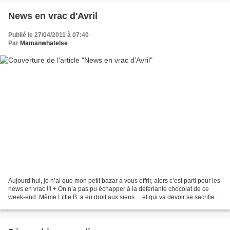
News en vrac d'Avril
Publié le 27/04/2011 à 07:40
Par
Mamanwhatelse
Aujourd’hui, je n’ai que mon petit bazar à vous offrir, alors c’est parti pour les
news en vrac !!! + On n’a pas pu échapper à la déferlante chocolat de ce
week-end. Même Little B. a eu droit aux siens… et qui va devoir se sacrifier
et les manger pour...