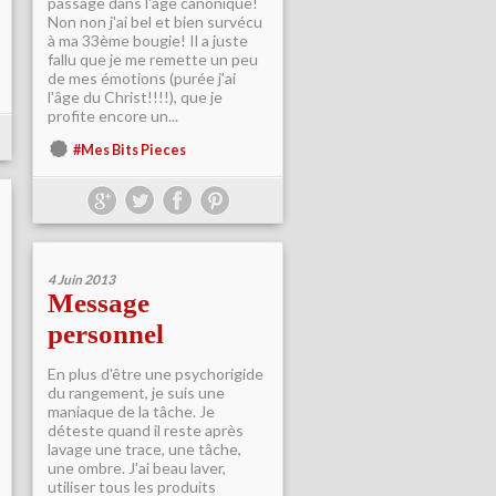
passage dans l'âge canonique!
Non non j'ai bel et bien survécu
à ma 33ème bougie! Il a juste
fallu que je me remette un peu
de mes émotions (purée j'ai
l'âge du Christ!!!!), que je
profite encore un...
#Mes Bits Pieces
4 Juin 2013
Message
personnel
En plus d'être une psychorigide
du rangement, je suis une
maniaque de la tâche. Je
déteste quand il reste après
lavage une trace, une tâche,
une ombre. J'ai beau laver,
utiliser tous les produits