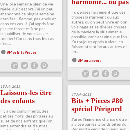
harmonie... ou pas
Une jolie semaine plein de vie
réelle, oui c'est vrai j'ai un peu
Tu penses naïvement que ces
abandonné ce blog la semaine
choses là n'arrivent qu'aux
dernière : flemme, pas envie et
autres, qu'on peut vivre en bon
dans ces cas-là, j'ai appris à ne
voisinage et se dire les choses
pas me forcer et à ne pas
de la manière la plus aimable
culpabiliser de vous laisser
possible, car c'est ainsi que l'on
tomber! Car dans tous les cas
t'a toujours appris à vivre, en
c'est...
faisant attention aux autres et
en...
#Mes Bits Pieces
#Mon univers
18 Juin 2013
Laissons-les être
17 Juin 2013
des enfants
Bits + Pieces #80
spécial Périgord
Il y a des compliments, des
petites mots, des phrases au
J'ai eu l'immense chance d'être
sujet de nos enfants que l'on
invitée par les Grands Sites du
aime entendre et d'autres,
Périgord à venir découvrir leur