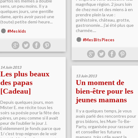
parfois les mêmes à double
magnfique région. 2 jours loin
sens, un peu moins. Il y a
de chez moi et des miens à en
quelques jours, une gentille
prendre plein la vue :
dame, après avoir passé une
préhistoire, château, grotte,
(toute) petite demi-heure...
gastronomie... j'ai été plus que
charmée....
#Mes kids
#Mes Bits Pieces
14 Juin 2013
Les plus beaux
13 Juin 2013
des papas
Un moment de
[Cadeau]
bien-être pour les
jeunes mamans
Depuis quelques jours, mon
Mister E. me récite tous les
Il y a quelques temps, je vous
soirs sa poésie pour la fête des
avais parlé des rencontres pour
pères, un peu comme si il avait
gros bidons, les Mum-To-Be-
peur de l'oublier le jour J.
Party, organisée pour rassurer
Evidemment je fonds parce que
et conseiller les futures
1/ c'est trop mignon de le voir
mamans, très utile avant la