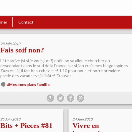
nner
Contact
28 Juin 2013
Fais soif non?
L'été arrive (si si je vous jure!) enfin on va aller le chercher en
descendant dans le sud de la France car si j'en crois mes blogocopines
Zaza et Lili, il fait beau chez elle! J-10 pour nous et notre première
partie des vacances : j'ai hâte! Trouver...
#Mes bons plans Famille
25 Juin 2013
24 Juin 2013
Bits + Pieces #81
Vivre en