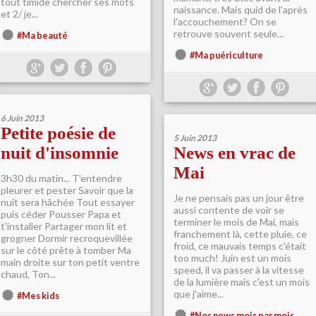
tout timide chercher ses mots
naissance. Mais quid de l'après
et 2/ je...
l'accouchement? On se
retrouve souvent seule...
#Ma beauté
#Ma puériculture
6 Juin 2013
Petite poésie de
5 Juin 2013
nuit d'insomnie
News en vrac de
Mai
3h30 du matin... T'entendre
pleurer et pester Savoir que la
Je ne pensais pas un jour être
nuit sera hâchée Tout essayer
aussi contente de voir se
puis céder Pousser Papa et
terminer le mois de Mai, mais
t'installer Partager mon lit et
franchement là, cette pluie, ce
grogner Dormir recroquevillée
froid, ce mauvais temps c'était
sur le côté prête à tomber Ma
too much! Juin est un mois
main droite sur ton petit ventre
speed, il va passer à la vitesse
chaud, Ton...
de la lumière mais c'est un mois
que j'aime...
#Mes kids
#Nos news mois par mois