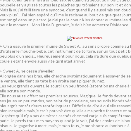
poubelle et y a glissé toutes les peluches qui trônaient sur son lit et dont
Mais là où j'ai failli faire une syncope, c'est quand il y a aussi mis son dou
veux plus"... J'ai bien espéré qu'il me le réclame au bout de quelques jours
est rangé dans un placard, je n'ai pas le coeur à les donner ou même les 
pour le moment... Mon Little B. grandit, je dois bien admettre l'évidence...
+
On a essuyé le premier rhume de Sweet A., au sens propre comme au fi
d'utiliser le mouche-bébé, cet instrument de torture, sur un tout petit 
peu plus d'un mois... Heureusement pour nous, cela n'a duré que quelque
coule s'étant envolé aussi vite qu'il était arrivé!
+
Sweet A. ne cesse s'éveiller.
Allongée dans nos bras, elle cherche systématiquement à essayer de se 
le ventre, elle tient sa tête bien droite sans piquer du nez.
Les yeux grands ouverts, le sourcil un peu froncé (attention ma chérie à 
elle scrute son monde.
Elle nous aussi offert ses premiers sourires. Magique. Je fonds devant sa
ses joues un peu rondes, son teint de porcelaine, ses sourcils blonds vé
bleus/gris tantôt rieurs tantôt inquiets. Difficile de dire à qui elle ressem
bien incapable mais je crois pouvoir dire qu'elle a ma petite fossette et 
J'espère qu'il n'y a pas de micros cachés chez moi car je suis complèteme
parle. Je perds tous mes moyens quand je la vois, j'ai des envies de la bou
bisous. Je gagatise à mort, mais je m'en fous, je me shoote au bonheur, à
douceur et c'est bon.