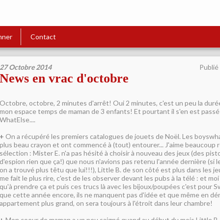
nner
Contact
27 Octobre 2014
Publié
News en vrac d'octobre
Octobre, octobre, 2 minutes d'arrêt! Oui 2 minutes, c'est un peu la dur
mon espace temps de maman de 3 enfants! Et pourtant il s'en est passé
WhatElse....
+
On a récupéré les premiers catalogues de jouets de Noël. Les boyswhat
plus beau crayon et ont commencé à (tout) entourer... J'aime beaucoup r
sélection : Mister E. n'a pas hésité à choisir à nouveau des jeux (des pis
d'espion rien que ça!) que nous n'avions pas retenu l'année dernière (si 
on a trouvé plus têtu que lui!!!), Little B. de son côté est plus dans les je
me fait le plus rire, c'est de les observer devant les pubs à la télé : et moi 
qu'à prendre ça et puis ces trucs là avec les bijoux/poupées c'est pour Swe
que cette année encore, ils ne manquent pas d'idée et que même en d
appartement plus grand, on sera toujours à l'étroit dans leur chambre!
+
Mon coeur de maman a un peu saigné quand au début du mois Little B.