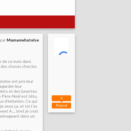
 par
Mamanwhatelse
ée de ce mois dans
 des choses chez les
else ont pris leur
egarder leur
tolets et des lunettes
le Père-Noël est têtu,
0
ux d'imitation. Ce qui
je veux ça, et toi t'as
Repost
et A.... bref, je crois
éménageant dans un
 a réclamé un sac