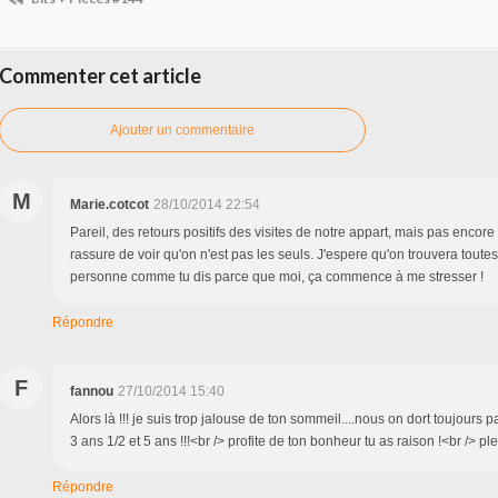
Commenter cet article
Ajouter un commentaire
M
Marie.cotcot
28/10/2014 22:54
Pareil, des retours positifs des visites de notre appart, mais pas encore
rassure de voir qu'on n'est pas les seuls. J'espere qu'on trouvera toute
personne comme tu dis parce que moi, ça commence à me stresser !
Répondre
F
fannou
27/10/2014 15:40
Alors là !!! je suis trop jalouse de ton sommeil....nous on dort toujours pas
3 ans 1/2 et 5 ans !!!<br /> profite de ton bonheur tu as raison !<br /> pl
Répondre