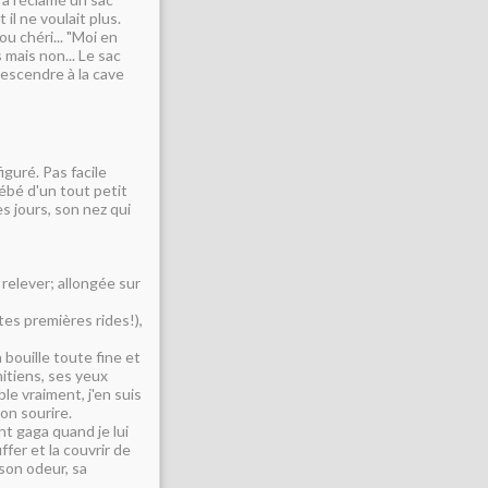
 il ne voulait plus.
dou chéri... "Moi en
 mais non... Le sac
descendre à la cave
guré. Pas facile
bébé d'un tout petit
s jours, son nez qui
relever; allongée sur
tes premières rides!),
 bouille toute fine et
nitiens, ses yeux
ble vraiment, j'en suis
mon sourire.
nt gaga quand je lui
ffer et la couvrir de
 son odeur, sa