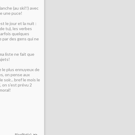
lanche (au ski!!) avec
mme une puce!
t le jour et la nuit :
de tu), les verbes
parfois quelques
e par des gens qui ne
ma liste ne fait que
ujets!
re le plus ennuyeux de
tes, on pense aux
 soir... bref le mois le
 on s'est prévu 2
moral!
Rivalité(s)