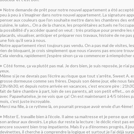
+
Notre demande de prêt pour notre nouvel appartement a été accept
peu à peu à s'imaginer dans notre nouvel appartement. La signature appr
penser aux couleurs que l'on souhaite mettre dans les chambres des enfan
cuisine, le salon... On a de la chance, les propriétaires actuels ne l'occup
la possibilité d'y accéder quand on veut : très pratique pour prendre le
placards, visualiser, anticiper et préparer nos travaux, histoire de ne pa
une fois qu'il sera à nous.
Notre appartement n'est toujours pas vendu. On a pas mal de visites, les 
rien de bloquant, je crois simplement que nous n'avons pas encore trou
Cela viendra, rapidement j'espère sinon ça va commencer à m'empêcher de
+
Côté forme, ça va plutôt pas mal. Je dors bien, je suis reposée, je n'ai 
yeux.
Même si je ne devrais pas l'écrire au risque que tout s'arrête, Sweet A. e
grosse dormeuse comme ses frères. Depuis son 6ème jour, elle nous fai
23h/6h30, et depuis notre arrivée en vacances, c'est encore pire : 21h30/
fait de faire chambre à part, loin de ses parents, ait son petit effet... on 
avec Papawhatelse, je ne vois que ça! On est maintenant à 4/5 tétées par
mois, c'est juste incroyable.
Merci ma fille, à ce rythme là, on pourrait presque avoir envie d'un 4ème!
+
Mister E. travaille bien à l'école. Il aime sa maitresse et je pense que 
son ardeur aux devoirs. Le plus dur reste la lecture : le déclic n'est pas en
encore souvent bien trop impatiente. Mais il y a d'énormes progrès, il j
devinettes, il cherche à comprendre la logique et surtout je l'ai déjà surp