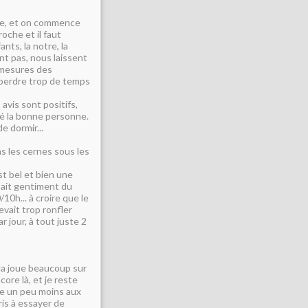
ée, et on commence
oche et il faut
ts, la notre, la
ant pas, nous laissent
s mesures des
s perdre trop de temps
avis sont positifs,
vé la bonne personne.
 dormir...
pas les cernes sous les
st bel et bien une
sait gentiment du
10h... à croire que le
devait trop ronfler
 jour, à tout juste 2
cela joue beaucoup sur
core là, et je reste
oue un peu moins aux
ris à essayer de