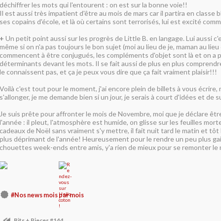
déchiffrer les mots qui l'entourent : on est sur la bonne voie!!
Il est aussi très impatient d'être au mois de mars car il partira en classe b
ses copains d'école, et là où certains sont terrorisés, lui est excité co
+
Un petit point aussi sur les progrès de Little B. en langage. Lui aussi c'es
même si on n'a pas toujours le bon sujet (moi au lieu de je, maman au lieu 
commencent à être conjugués, les compléments d'objet sont là et on a 
déterminants devant les mots. Il se fait aussi de plus en plus comprendr
le connaissent pas, et ça je peux vous dire que ça fait vraiment plaisir!!!
Voilà c'est tout pour le moment, j'ai encore plein de billets à vous écrire, 
s'allonger, je me demande bien si un jour, je serais à court d'idées et de s
Je suis prête pour affronter le mois de Novembre, moi que je déclare êt
l'année : il pleut, l'atmosphère est humide, on glisse sur les feuilles mor
cadeaux de Noël sans vraiment s'y mettre, il fait nuit tard le matin et tôt le
plus déprimant de l'année! Heureusement pour le rendre un peu plus gai,
chouettes week-ends entre amis, y'a rien de mieux pour se remonter le 
#Nos news mois par mois
Bits + Pieces #144