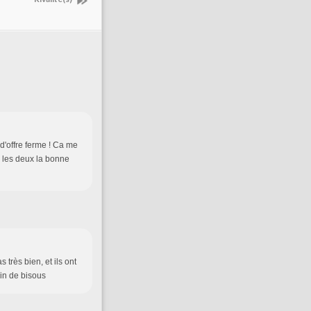
 d'offre ferme ! Ca me
s les deux la bonne
 très bien, et ils ont
ein de bisous