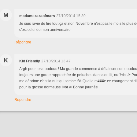
M
madamezazaofmars
27/10/2014 15:30
Je suis ravie de lire tout ça et non Novembre n'est pas le mois le plus 
c'est celui de mon anniversaire
Répondre
K
Kid Friendly
27/10/2014 13:47
Argh pour les doudous ! Ma grande commence à délaisser son doudou
toujours une garde rapprochée de peluches dans son lit, ouf !<br /> P
me déprime c'est la nuit qui tombe tôt. Quelle m###e ce changement d'h
pour la grosse dormeuse !<br /> Bonne journée
Répondre