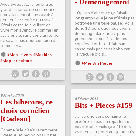
- Déménagement
Avec Sweet A., j'ai eu la très
grande chance de commencer
10 jours d'absence ça faisait
mon allaitement sans avoir à
longtemps que je ne m'étais pas
penser à le reprise du travail.
octroyée une telle pause! Voilà
J'étais cette fois-ci libre de
donc 10 jours que nous avons
vivre mon aventure comme j'en
déménagé dans notre plus
avais envie, sans contrainte. Je
grand chez nous à l'aide des
ne savais pas pour combien de
copains. Tout s'est fait sans
temps on...
casse mais pas sans bobo car
j'ai vécu je crois...
,
,
#Mon univers
#Mes kids
#Ma puériculture
#Mes Bits Pieces
9 Février 2015
8 Février 2015
Les biberons, ce
Bits + Pieces #159
choix cornélien
J'ai eu une dure semaine, je
[Cadeau]
préfère ne pas en reparler, ne
pas m'étaler, mais ça a été dur,
Comme je le disais récemment
vraiment, et pourtant je ne suis
Sweet A. et moi vivons un bel