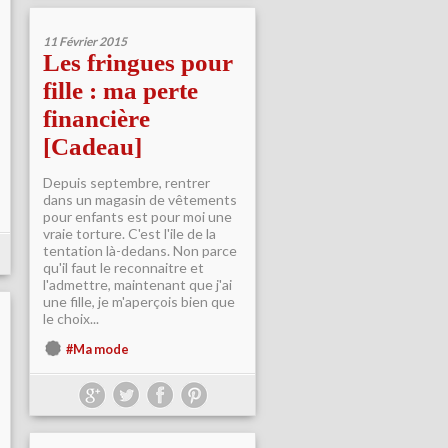
11 Février 2015
Les fringues pour
fille : ma perte
financière
[Cadeau]
Depuis septembre, rentrer
dans un magasin de vêtements
pour enfants est pour moi une
vraie torture. C'est l'ile de la
tentation là-dedans. Non parce
qu'il faut le reconnaitre et
l'admettre, maintenant que j'ai
une fille, je m'aperçois bien que
le choix...
#Ma mode