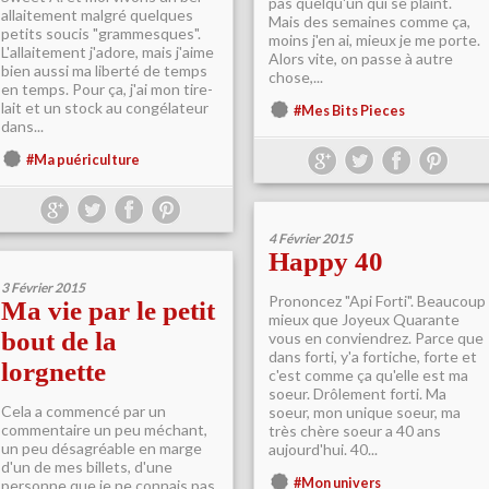
pas quelqu'un qui se plaint.
allaitement malgré quelques
Mais des semaines comme ça,
petits soucis "grammesques".
moins j'en ai, mieux je me porte.
L'allaitement j'adore, mais j'aime
Alors vite, on passe à autre
bien aussi ma liberté de temps
chose,...
en temps. Pour ça, j'ai mon tire-
lait et un stock au congélateur
#Mes Bits Pieces
dans...
#Ma puériculture
4 Février 2015
Happy 40
3 Février 2015
Prononcez "Api Forti". Beaucoup
Ma vie par le petit
mieux que Joyeux Quarante
bout de la
vous en conviendrez. Parce que
dans forti, y'a fortiche, forte et
lorgnette
c'est comme ça qu'elle est ma
soeur. Drôlement forti. Ma
Cela a commencé par un
soeur, mon unique soeur, ma
commentaire un peu méchant,
très chère soeur a 40 ans
un peu désagréable en marge
aujourd'hui. 40...
d'un de mes billets, d'une
#Mon univers
personne que je ne connais pas,