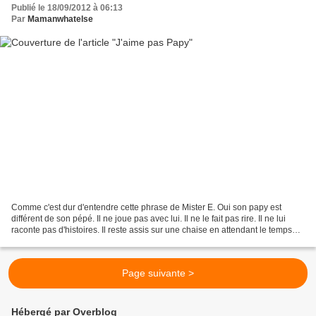
Publié le 18/09/2012 à 06:13
Par
Mamanwhatelse
Comme c'est dur d'entendre cette phrase de Mister E. Oui son papy est
différent de son pépé. Il ne joue pas avec lui. Il ne le fait pas rire. Il ne lui
raconte pas d'histoires. Il reste assis sur une chaise en attendant le temps
qui passe. Il ne part...
Page suivante >
Hébergé par Overblog