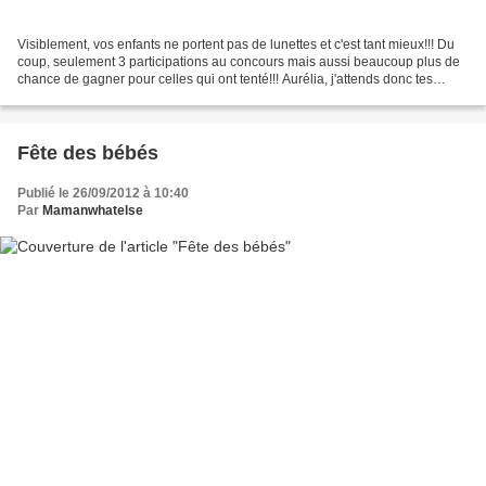
Visiblement, vos enfants ne portent pas de lunettes et c'est tant mieux!!! Du
coup, seulement 3 participations au concours mais aussi beaucoup plus de
chance de gagner pour celles qui ont tenté!!! Aurélia, j'attends donc tes
coordonnées au plus vite (mail...
Fête des bébés
Publié le 26/09/2012 à 10:40
Par
Mamanwhatelse