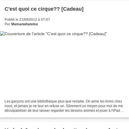
C'est quoi ce cirque?? [Cadeau]
Publié le 21/09/2012 à 07:07
Par
Mamanwhatelse
Les garçons ont une bibliothèque plus que remplie. On aime les livres chez
nous, et jamais je ne leur en refuse un. Sûrement un moyen pour moi de me
déculpabiliser de leur laisser regarder les dessins animés et jouer à l'iPad
un peu trop souvent parfois...