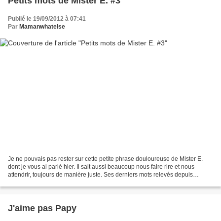
Petits mots de Mister E. #3
Publié le 19/09/2012 à 07:41
Par
Mamanwhatelse
Je ne pouvais pas rester sur cette petite phrase douloureuse de Mister E.
dont je vous ai parlé hier. Il sait aussi beaucoup nous faire rire et nous
attendrir, toujours de manière juste. Ses derniers mots relevés depuis
presque 3 mois en sont la preuve!...
J'aime pas Papy