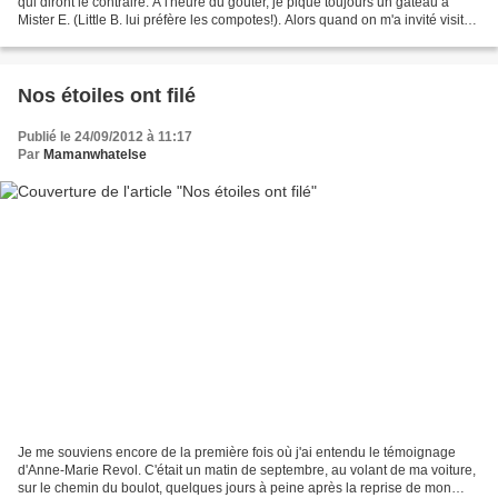
qui diront le contraire. A l'heure du goûter, je pique toujours un gateau à
Mister E. (Little B. lui préfère les compotes!). Alors quand on m'a invité visiter
l'usine de la Biscuiterie...
Nos étoiles ont filé
Publié le 24/09/2012 à 11:17
Par
Mamanwhatelse
Je me souviens encore de la première fois où j'ai entendu le témoignage
d'Anne-Marie Revol. C'était un matin de septembre, au volant de ma voiture,
sur le chemin du boulot, quelques jours à peine après la reprise de mon