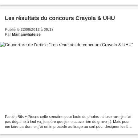
second congé maternité. Ses mots,...
Les résultats du concours Crayola & UHU
Publié le 22/09/2012 à 09:17
Par
Mamanwhatelse
Pas de Bits + Pieces cette semaine pour faute de photos : chose rare, je n'ai
pas dégainé à tout va, j'espère que je ne couve rien de grave ;-). Mais pour
me faire pardonner, j'ai enfin procédé au tirage au sort pour désigner les 5
gagnants du lot Crayola...