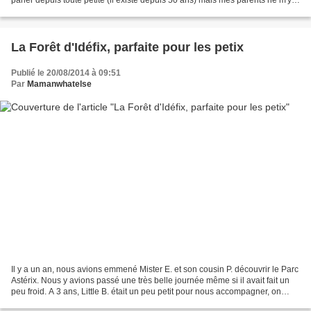
avaient jamais emmenée. Alors...
La Forêt d'Idéfix, parfaite pour les petix
Publié le 20/08/2014 à 09:51
Par
Mamanwhatelse
Il y a un an, nous avions emmené Mister E. et son cousin P. découvrir le Parc
Astérix. Nous y avions passé une très belle journée même si il avait fait un
peu froid. A 3 ans, Little B. était un peu petit pour nous accompagner, on
l'avait donc laissé avec...