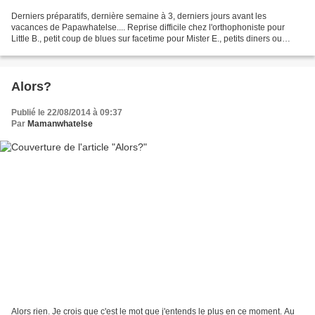
Derniers préparatifs, dernière semaine à 3, derniers jours avant les
vacances de Papawhatelse.... Reprise difficile chez l'orthophoniste pour
Little B., petit coup de blues sur facetime pour Mister E., petits diners ou
apéros entre amis, temps long pour...
Alors?
Publié le 22/08/2014 à 09:37
Par
Mamanwhatelse
Alors rien. Je crois que c'est le mot que j'entends le plus en ce moment. Au