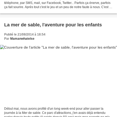
téléphone, par SMS, mail, sur Facebook, Twitter... Parfois ça énerve, parfois
ça fait sourire. Après tout c'est le jeu et un peu de notre faute à nous. C'est ça
de garder la...
La mer de sable, l'aventure pour les enfants
Publié le 21/08/2014 à 18:54
Par
Mamanwhatelse
Début mai, nous avons profité d'un long week-end pour aller passer la
journée à la Mer de sable. Ce parc d'attractions, j'en avais déjà entendu
parler depuis toute petite (il existe depuis 50 ans) mais mes parents ne m'y