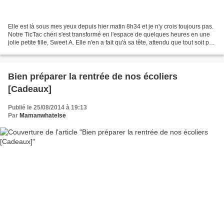
Elle est là sous mes yeux depuis hier matin 8h34 et je n'y crois toujours pas.
Notre TicTac chéri s'est transformé en l'espace de quelques heures en une
jolie petite fille, Sweet A. Elle n'en a fait qu'à sa tête, attendu que tout soit prêt
à la maison,...
Bien préparer la rentrée de nos écoliers
[Cadeaux]
Publié le 25/08/2014 à 19:13
Par
Mamanwhatelse