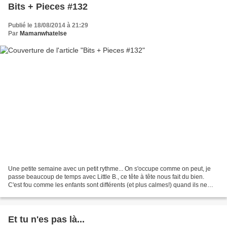
Bits + Pieces #132
Publié le 18/08/2014 à 21:29
Par
Mamanwhatelse
Une petite semaine avec un petit rythme... On s'occupe comme on peut, je
passe beaucoup de temps avec Little B., ce tête à tête nous fait du bien.
C'est fou comme les enfants sont différents (et plus calmes!) quand ils ne
sont pas avec leurs frères et...
Et tu n'es pas là...