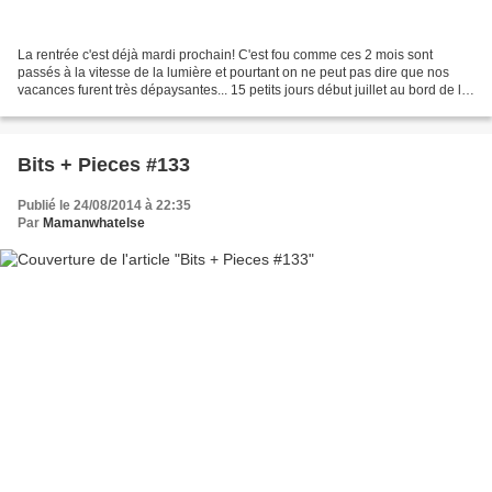
La rentrée c'est déjà mardi prochain! C'est fou comme ces 2 mois sont
passés à la vitesse de la lumière et pourtant on ne peut pas dire que nos
vacances furent très dépaysantes... 15 petits jours début juillet au bord de la
mer pour déconnecter et voir...
Bits + Pieces #133
Publié le 24/08/2014 à 22:35
Par
Mamanwhatelse