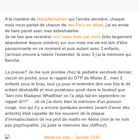
A la manière de
Marjoliemaman
qui l'année dernière, chaque
mois nous parlait de chacun de
ses Pin's en détail
, j'ai eu envie
de faire pareil avec mes kidwshatelse.
Je ne fais que recentrer
nos news mois par mois
(très largement
abandonné depuis octobre) sur eux mais ma vie est loin d'être
passionnante en ce moment et puis autant avec 2 enfants,
j'arrivais encore à retenir l'essentiel, là avec 3 j'ai la mémoire qui
flanche.
La preuve? Je me suis pointée chez le pédiatre vendredi dernier,
vaccin en poche, pour le rappel du DTP de Mister E., mes 3
enfants sous le bras, tout ça pour m'entendre dire une fois le dit
enfant déshabillé et mon postérieur posé dans le fauteuil que
"ben non Madame WhatElse! on l'a déjà fait en septembre ce
rappel là!!!!".... ok ok j'ai donc bien la mémoire d'un poisson
rouge, moi qui il y a encore quelques années (avant d'avoir des
enfants) était capable de me souvenir de la plaque
d'immatriculation de ma prof de maths en 4ème (non je ne suis
pas psychopathe, j'ai juste la mémoire des chiffres!).