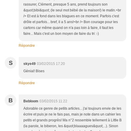
rassurer, Clément, presque 5 ans, prend toujours son
&quot;bibi&quot; (le seul mot bébé de la maison!) le matin.<br
/> Et est à fond dans les blagues en ce moment. Parfois c'est
drôle et parfois... bref, il a 5 ans!<br /> Bon courage pour les
cartons car même quand on n'a pas loin à faire, il faut les
faire... Mais c'est un bon moyen de faire du tri :-)
Répondre
S
skye49
03/02/2015 17:20
Génial! Bises
Répondre
B
Bebloom
03/02/2015 11:22
Adorable ce genre de petits articles... j'ai toujours envie de les
écrire et puis je ne le fais pas, mais je note dans un cahier les
petits et grands progrès! Ma n°2 ressemble tellement à Little B
(la parole, le biberon, les &quot;blaaaagues&quot;...). Sinon