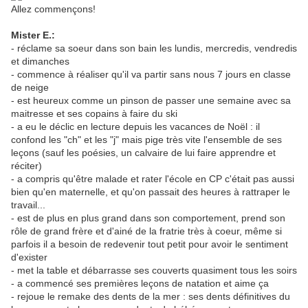
Allez commençons!
Mister E.:
- réclame sa soeur dans son bain les lundis, mercredis, vendredis
et dimanches
- commence à réaliser qu'il va partir sans nous 7 jours en classe
de neige
- est heureux comme un pinson de passer une semaine avec sa
maitresse et ses copains à faire du ski
- a eu le déclic en lecture depuis les vacances de Noël : il
confond les "ch" et les "j" mais pige très vite l'ensemble de ses
leçons (sauf les poésies, un calvaire de lui faire apprendre et
réciter)
- a compris qu'être malade et rater l'école en CP c'était pas aussi
bien qu'en maternelle, et qu'on passait des heures à rattraper le
travail...
- est de plus en plus grand dans son comportement, prend son
rôle de grand frère et d'ainé de la fratrie très à coeur, même si
parfois il a besoin de redevenir tout petit pour avoir le sentiment
d'exister
- met la table et débarrasse ses couverts quasiment tous les soirs
- a commencé ses premières leçons de natation et aime ça
- rejoue le remake des dents de la mer : ses dents définitives du