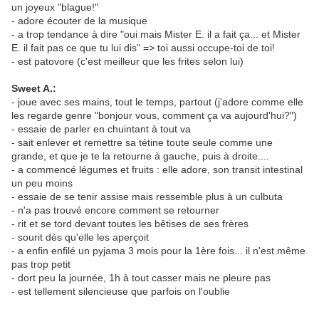
un joyeux "blague!"
- adore écouter de la musique
- a trop tendance à dire "oui mais Mister E. il a fait ça... et Mister
E. il fait pas ce que tu lui dis" => toi aussi occupe-toi de toi!
- est patovore (c'est meilleur que les frites selon lui)
Sweet A.:
- joue avec ses mains, tout le temps, partout (j'adore comme elle
les regarde genre "bonjour vous, comment ça va aujourd'hui?")
- essaie de parler en chuintant à tout va
- sait enlever et remettre sa tétine toute seule comme une
grande, et que je te la retourne à gauche, puis à droite....
- a commencé légumes et fruits : elle adore, son transit intestinal
un peu moins
- essaie de se tenir assise mais ressemble plus à un culbuta
- n'a pas trouvé encore comment se retourner
- rit et se tord devant toutes les bêtises de ses frères
- sourit dès qu'elle les aperçoit
- a enfin enfilé un pyjama 3 mois pour la 1ère fois... il n'est même
pas trop petit
- dort peu la journée, 1h à tout casser mais ne pleure pas
- est tellement silencieuse que parfois on l'oublie