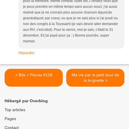
pour la mémoire, même combat: outre les 2 rendez vous que
je peux prendre en même temps sans aucun souci, j'ai aussi
réalisé que je ne connais plus aucune chanson &quot;de
grands&quot; par coeur, ou que je ne sais plus si j'ai posé ou
non des congés à la Toussaint (je vais devoir aller demander
aux RH, c'est idiot). Pour le vernis, moi je sais, c'était le 31
décembre. Et j'ai payé pour ça :-) Bonne journée, super
maman.
Répondre
< Bits + Pieces #158
Ma vie par le petit bout de
la lorgnette >
Hébergé par Overblog
Top articles
Pages
Contact