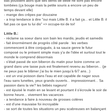
bas poussent alors que ses dents de bébé ne sont pas encore
tombées (ça bouge mais la petite souris a encore un peu de
temps devant elle)
- mange des crêpes par douzaine
- a trop tendance à dire "oui mais Little B. il a fait ça... et Little B. il
fait pas ce que tu lui dis" => occupe-toi de toi!
Little B.:
- réclame sa soeur dans son bain les mardis, jeudis et samedis
- fait énormément de progrès côté parole : les verbes
commencent à être conjugués, à sa sauce genre le futur
composé ou le présent simple mais y'a de l'idée et surtout tout le
monde le comprend désormais
- s'était passé de son biberon du matin pour boire comme un
grand dans une tasse puis est finalement revenu au biberon... (je
ne peux pas le blâmer j'ai bu le mien jusqu'à 6/7 ans...)
- est un vrai poisson dans l'eau et est capable de nager sous
l'eau sans lunettes, yeux grands ouverts... impressionnant... Sa
passion dans la vie? les bébés nageurs!
- est épuisé le matin en se levant et pourtant il s'écroule le soir de
bonne heure... vivement les vacances
- a tendance à faire à nouveau de grosses colères
- est d'une mauvaise foi incroyable
- se sort de toutes les situations un peu scabreuses en balançant