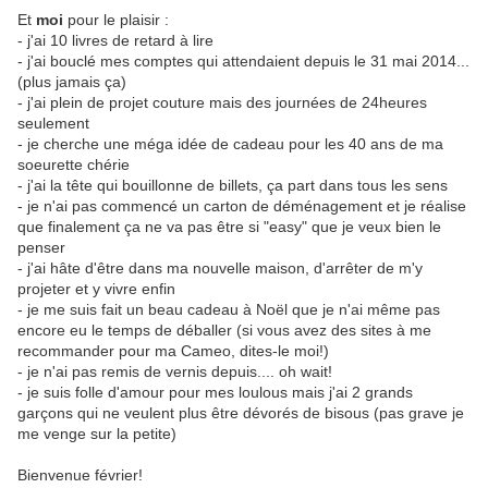
Et
moi
pour le plaisir :
- j'ai 10 livres de retard à lire
- j'ai bouclé mes comptes qui attendaient depuis le 31 mai 2014...
(plus jamais ça)
- j'ai plein de projet couture mais des journées de 24heures
seulement
- je cherche une méga idée de cadeau pour les 40 ans de ma
soeurette chérie
- j'ai la tête qui bouillonne de billets, ça part dans tous les sens
- je n'ai pas commencé un carton de déménagement et je réalise
que finalement ça ne va pas être si "easy" que je veux bien le
penser
- j'ai hâte d'être dans ma nouvelle maison, d'arrêter de m'y
projeter et y vivre enfin
- je me suis fait un beau cadeau à Noël que je n'ai même pas
encore eu le temps de déballer (si vous avez des sites à me
recommander pour ma Cameo, dites-le moi!)
- je n'ai pas remis de vernis depuis.... oh wait!
- je suis folle d'amour pour mes loulous mais j'ai 2 grands
garçons qui ne veulent plus être dévorés de bisous (pas grave je
me venge sur la petite)
Bienvenue février!