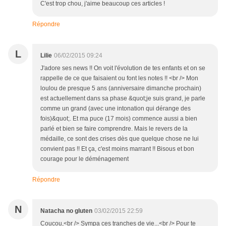
C'est trop chou, j'aime beaucoup ces articles !
Répondre
L
Lilie
06/02/2015 09:24
J'adore ses news !! On voit l'évolution de tes enfants et on se
rappelle de ce que faisaient ou font les notes !! <br /> Mon
loulou de presque 5 ans (anniversaire dimanche prochain)
est actuellement dans sa phase &quot;je suis grand, je parle
comme un grand (avec une intonation qui dérange des
fois)&quot;. Et ma puce (17 mois) commence aussi a bien
parlé et bien se faire comprendre. Mais le revers de la
médaille, ce sont des crises dès que quelque chose ne lui
convient pas !! Et ça, c'est moins marrant !! Bisous et bon
courage pour le déménagement
Répondre
N
Natacha no gluten
03/02/2015 22:59
Coucou,<br /> Sympa ces tranches de vie...<br /> Pour te