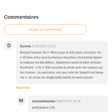
Commentaires
Ajouter un commentaire
D
Dysene
07/07/2015 23:22
Bonsoir bonsoir,<br /> Merci pour ce très beau concours <br
/> Et bien chez nous la marque chouchou c'est tommy tippee
et nukpour les bib tétines , babymoov aussi et Aden et Anais
forcément ;-)<br /> Elle est extra ta photo avec tes loulous sur
les chaises , on peut donc voir que celle de Sweet A est bleue.
<br /> Je croise les doigts belle soirée et merci encore
Répondre
M
mamanwhatelse
08/07/2015 16:33
participation 120