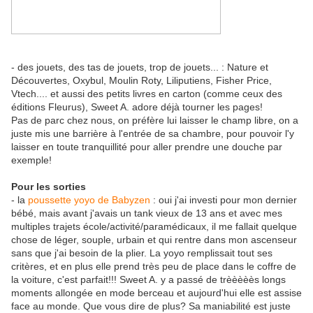
- des jouets, des tas de jouets, trop de jouets... : Nature et
Découvertes, Oxybul, Moulin Roty, Liliputiens, Fisher Price,
Vtech.... et aussi des petits livres en carton (comme ceux des
éditions Fleurus), Sweet A. adore déjà tourner les pages!
Pas de parc chez nous, on préfère lui laisser le champ libre, on a
juste mis une barrière à l'entrée de sa chambre, pour pouvoir l'y
laisser en toute tranquillité pour aller prendre une douche par
exemple!
Pour les sorties
- la
poussette yoyo de Babyzen
: oui j'ai investi pour mon dernier
bébé, mais avant j'avais un tank vieux de 13 ans et avec mes
multiples trajets école/activité/paramédicaux, il me fallait quelque
chose de léger, souple, urbain et qui rentre dans mon ascenseur
sans que j'ai besoin de la plier. La yoyo remplissait tout ses
critères, et en plus elle prend très peu de place dans le coffre de
la voiture, c'est parfait!!! Sweet A. y a passé de trèèèèès longs
moments allongée en mode berceau et aujourd'hui elle est assise
face au monde. Que vous dire de plus? Sa maniabilité est juste