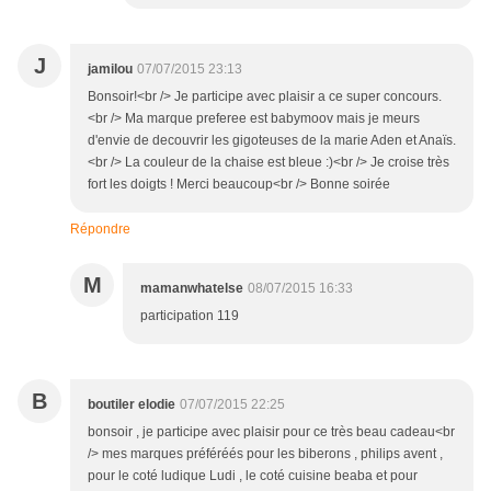
J
jamilou
07/07/2015 23:13
Bonsoir!<br /> Je participe avec plaisir a ce super concours.
<br /> Ma marque preferee est babymoov mais je meurs
d'envie de decouvrir les gigoteuses de la marie Aden et Anaïs.
<br /> La couleur de la chaise est bleue :)<br /> Je croise très
fort les doigts ! Merci beaucoup<br /> Bonne soirée
Répondre
M
mamanwhatelse
08/07/2015 16:33
participation 119
B
boutiler elodie
07/07/2015 22:25
bonsoir , je participe avec plaisir pour ce très beau cadeau<br
/> mes marques préféréés pour les biberons , philips avent ,
pour le coté ludique Ludi , le coté cuisine beaba et pour