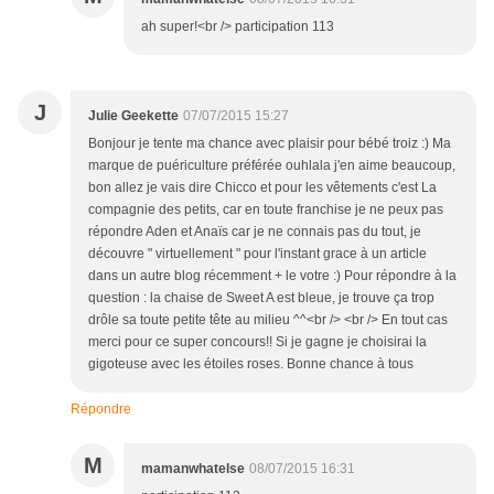
ah super!<br /> participation 113
J
Julie Geekette
07/07/2015 15:27
Bonjour je tente ma chance avec plaisir pour bébé troiz :) Ma
marque de puériculture préférée ouhlala j'en aime beaucoup,
bon allez je vais dire Chicco et pour les vêtements c'est La
compagnie des petits, car en toute franchise je ne peux pas
répondre Aden et Anaïs car je ne connais pas du tout, je
découvre " virtuellement " pour l'instant grace à un article
dans un autre blog récemment + le votre :) Pour répondre à la
question : la chaise de Sweet A est bleue, je trouve ça trop
drôle sa toute petite tête au milieu ^^<br /> <br /> En tout cas
merci pour ce super concours!! Si je gagne je choisirai la
gigoteuse avec les étoiles roses. Bonne chance à tous
Répondre
M
mamanwhatelse
08/07/2015 16:31