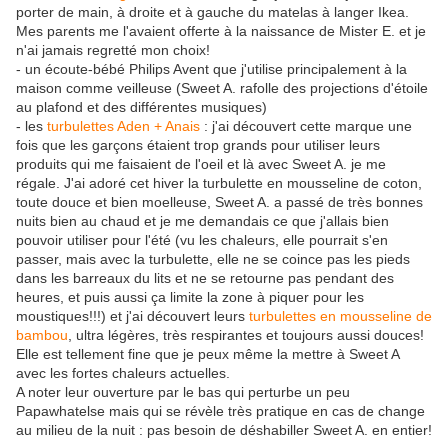
porter de main, à droite et à gauche du matelas à langer Ikea.
Mes parents me l'avaient offerte à la naissance de Mister E. et je
n'ai jamais regretté mon choix!
- un écoute-bébé Philips Avent que j'utilise principalement à la
maison comme veilleuse (Sweet A. rafolle des projections d'étoile
au plafond et des différentes musiques)
- les
turbulettes Aden + Anais
: j'ai découvert cette marque une
fois que les garçons étaient trop grands pour utiliser leurs
produits qui me faisaient de l'oeil et là avec Sweet A. je me
régale. J'ai adoré cet hiver la turbulette en mousseline de coton,
toute douce et bien moelleuse, Sweet A. a passé de très bonnes
nuits bien au chaud et je me demandais ce que j'allais bien
pouvoir utiliser pour l'été (vu les chaleurs, elle pourrait s'en
passer, mais avec la turbulette, elle ne se coince pas les pieds
dans les barreaux du lits et ne se retourne pas pendant des
heures, et puis aussi ça limite la zone à piquer pour les
moustiques!!!) et j'ai découvert leurs
turbulettes en mousseline de
bambou
, ultra légères, très respirantes et toujours aussi douces!
Elle est tellement fine que je peux même la mettre à Sweet A
avec les fortes chaleurs actuelles.
A noter leur ouverture par le bas qui perturbe un peu
Papawhatelse mais qui se révèle très pratique en cas de change
au milieu de la nuit : pas besoin de déshabiller Sweet A. en entier!