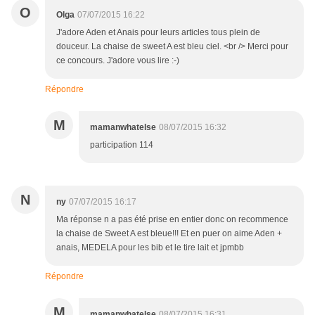
O
Olga
07/07/2015 16:22
J'adore Aden et Anais pour leurs articles tous plein de
douceur. La chaise de sweet A est bleu ciel. <br /> Merci pour
ce concours. J'adore vous lire :-)
Répondre
M
mamanwhatelse
08/07/2015 16:32
participation 114
N
ny
07/07/2015 16:17
Ma réponse n a pas été prise en entier donc on recommence
la chaise de Sweet A est bleue!!! Et en puer on aime Aden +
anais, MEDELA pour les bib et le tire lait et jpmbb
Répondre
M
mamanwhatelse
08/07/2015 16:31