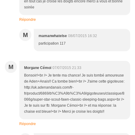
en tout cas je croise les doigts encore merci a vous et bonne
soirée
Répondre
M
mamanwhatelse
08/07/2015 16:32
participation 117
M
Morgane Cémoi
07/07/2015 21:33
Bonsoir!<br /> Je tente ma chance! Je suis tombé amoureuse
de Aden+Anais!! Ca tombe bien!<br /> J'aime cette gigoteuse:
http://uk.adenandanais.com/fr-
fr/product/6869/b%C3%A9b%C3%A9/gigoteuses/classique/8
066g/super-star-scout-fawn-classic-sleeping-bags.aspx<br />
Je te suis sur fb: Morgane Cémoi<br /> et ma réponse: la
chaise est bleue!<br /> Merci je croise les doigts!!
Répondre