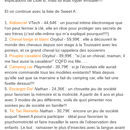
explications de Little B, mais lui était hyper emballé!!!!
Et on continue avec la liste de Sweet A :
1.
Kidisecret
VTech
- 44,64€ : un journal intime électronique que
l'on peut fermer à clé, elle en rêve pour protéger ses secrets de
ses frères (c'est elle-même qui m'a expliqué pourquoi!!!!)
2.
Cheval beige et blanc
Oxybul
- 59,99€ : elle a découvert le
monde des chevaux depuis son stage à la Toussaint avec les
poneys, et ce grand cheval lui rappelera des souvenirs
3.
Poupée cavalière
Oxybul
- 39,99€ : "si j'ai un cheval, maman, il
me faut aussi la cavalière!" CQFD ma fille......
4.
Camping car
Playmobil
- 30,79€ : si je l'écoutais elle aurait
encore commandé tous les modèles existants!! Mais depuis
qu'elle sait que sa marraine a fait du camping car, elle fait une
fixette dessus!!!!
5.
Escargot Go!
Nathan
- 24,36€ : un chouette jeu de société
pour favoriser la mémoire et la motricité. A partir de 4 ans et plus
avec 3 modes de jeu différents, voilà de quoi pimenter nos
soirées jeu de société en famille!!!
6.
Tic Tac Reinette
Nathan
- 30,79€ : encore un jeu de société
auquel Sweet A pourra participer : idéal pour favoriser la
psychomotricité et faire travailler le sens de l'observation des
enfants. Le but : ramasser le plus d'insectes avec la langue avant