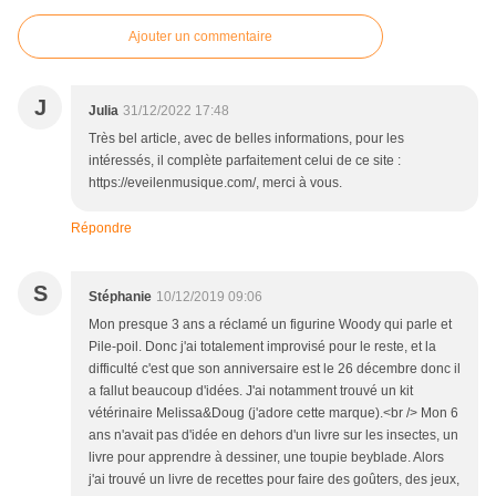
Ajouter un commentaire
J
Julia
31/12/2022 17:48
Très bel article, avec de belles informations, pour les
intéressés, il complète parfaitement celui de ce site :
https://eveilenmusique.com/, merci à vous.
Répondre
S
Stéphanie
10/12/2019 09:06
Mon presque 3 ans a réclamé un figurine Woody qui parle et
Pile-poil. Donc j'ai totalement improvisé pour le reste, et la
difficulté c'est que son anniversaire est le 26 décembre donc il
a fallut beaucoup d'idées. J'ai notamment trouvé un kit
vétérinaire Melissa&Doug (j'adore cette marque).<br /> Mon 6
ans n'avait pas d'idée en dehors d'un livre sur les insectes, un
livre pour apprendre à dessiner, une toupie beyblade. Alors
j'ai trouvé un livre de recettes pour faire des goûters, des jeux,