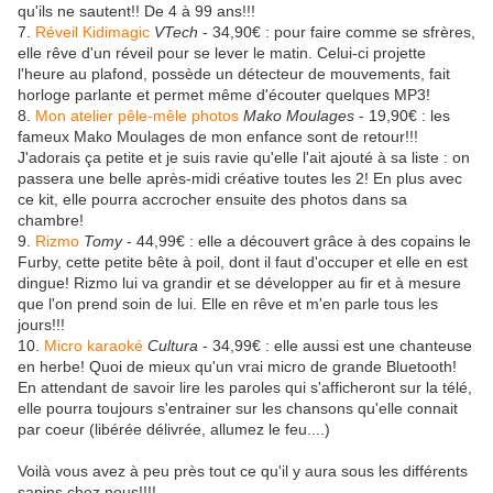
qu'ils ne sautent!! De 4 à 99 ans!!!
7.
Réveil Kidimagic
VTech
- 34,90€ : pour faire comme se sfrères,
elle rêve d'un réveil pour se lever le matin. Celui-ci projette
l'heure au plafond, possède un détecteur de mouvements, fait
horloge parlante et permet même d'écouter quelques MP3!
8.
Mon atelier pêle-mêle photos
Mako Moulages
- 19,90€ : les
fameux Mako Moulages de mon enfance sont de retour!!!
J'adorais ça petite et je suis ravie qu'elle l'ait ajouté à sa liste : on
passera une belle après-midi créative toutes les 2! En plus avec
ce kit, elle pourra accrocher ensuite des photos dans sa
chambre!
9.
Rizmo
Tomy
- 44,99€ : elle a découvert grâce à des copains le
Furby, cette petite bête à poil, dont il faut d'occuper et elle en est
dingue! Rizmo lui va grandir et se développer au fir et à mesure
que l'on prend soin de lui. Elle en rêve et m'en parle tous les
jours!!!
10.
Micro karaoké
Cultura
- 34,99€ : elle aussi est une chanteuse
en herbe! Quoi de mieux qu'un vrai micro de grande Bluetooth!
En attendant de savoir lire les paroles qui s'afficheront sur la télé,
elle pourra toujours s'entrainer sur les chansons qu'elle connait
par coeur (libérée délivrée, allumez le feu....)
Voilà vous avez à peu près tout ce qu'il y aura sous les différents
sapins chez nous!!!!