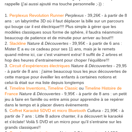
rappelle (j'ai aussi ajouté ma touche personnelle ;-)) :
1.
Perplexus Revolution Runner
Perplexus
- 39,26€ - à partir de 8
ans : un labyrinthe 3D où il faut déplacer la bille sur un parcours
qui bouge car il est électrique!!!! Plus simple à gérer que les
modèles classiques sous forme de sphère, il faudra néanmoins
beaucoup de patience et de minutie pour arriver au bout!!!
2.
Slackline
Nature & Découvertes
- 39,95€ - à partir de 6 ans :
Mister E a eu ce cadeau pour ses 11 ans, mais je le remets
quand même ici, car c'est vraiment extra! Il suffit de 2 arbres et
hop des heures d'entrainement pour choper l'équilibre!!!
3.
Circuit d'expériences électriques
Nature & Découvertes
- 29,95
- à partir de 8 ans : j'aime beaucoup tous les jeux découvertes de
cette marque pour éveiller les enfants à certaines notions et
celui-là était sur ma liste depuis longtemps
4.
Timeline Inventions
,
Timeline Classic
ou
Timeline Histoire de
France
Nature & Découvertes
- 9,95€ - à partir de 8 ans : un petit
jeu à faire en famille ou entre amis pour apprendre à se repérer
dans le temps et à placer divers évènements
5.
Coffret Karaoké 5DVD et micro Bluetooth
Cultura
- 21,99€ - à
partir de 7 ans : Little B adore chanter, il a découvert le karaoké
et s'éclate! Voilà 5 DVD et un micro pour qu'il s'entraine sur les
grands classiques!!