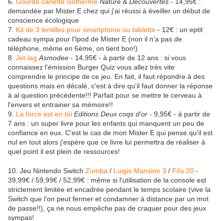
6.
Gourde canette isotherme
Nature & Découvertes
- 14,95€ :
demandée par Mister E chez qui j'ai réussi à éveiller un début de
conscience écologique
7.
Kit de 3 lentilles pour smartphone ou tablette
- 12€ : un eptit
cadeau sympa pour l'Ipod de Mister E (non il n'a pas de
téléphone, même en 6ème, on tient bon!)
8.
Jet-lag
Asmodee
- 14,95€ - à partir de 12 ans : si vous
connaissez l'émission Burger Quiz vous allez très vite
comprendre le principe de ce jeu. En fait, il faut répondre à des
questions mais en décalé, c'est à dire qu'il faut donner la réponse
à al question précédente!!! Parfait pour se mettre le cerveau à
l'envers et entrainer sa mémoire!!
9.
La force est en toi
Editions Deux coqs d'or
- 9,95€ - à partir de
7 ans : un super livre pour les enfants qui manquent un peu de
confiance en eux. C'est le cas de mon Mister E qui pense qu'il est
nul en tout alors j'espère que ce livre lui permettra de réaliser à
quel point il est plein de ressources!
10. Jeu Nintendo Switch
Zumba
/
Luigis Mansion 3
/
Fifa 20
-
39,99€ / 59,99€ / 52,99€ : même si l'utilisation de la console est
strictement limitée et encadrée pendant le temps scolaire (vive la
Switch que l'on peut fermer et condamner à distance par un mot
de passe!!), ça ne nous empêche pas de craquer pour des jeux
sympas!