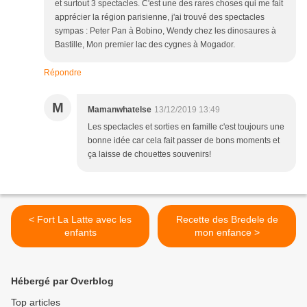
et surtout 3 spectacles. C'est une des rares choses qui me fait
apprécier la région parisienne, j'ai trouvé des spectacles
sympas : Peter Pan à Bobino, Wendy chez les dinosaures à
Bastille, Mon premier lac des cygnes à Mogador.
Répondre
M
Mamanwhatelse
13/12/2019 13:49
Les spectacles et sorties en famille c'est toujours une
bonne idée car cela fait passer de bons moments et
ça laisse de chouettes souvenirs!
< Fort La Latte avec les
Recette des Bredele de
enfants
mon enfance >
Hébergé par Overblog
Top articles