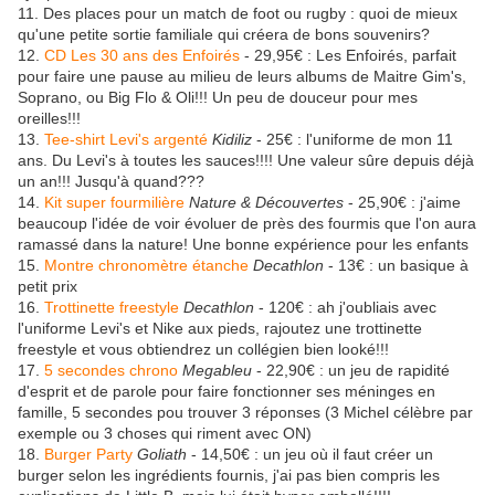
11. Des places pour un match de foot ou rugby : quoi de mieux
qu'une petite sortie familiale qui créera de bons souvenirs?
12.
CD Les 30 ans des Enfoirés
- 29,95€ : Les Enfoirés, parfait
pour faire une pause au milieu de leurs albums de Maitre Gim's,
Soprano, ou Big Flo & Oli!!! Un peu de douceur pour mes
oreilles!!!
13.
Tee-shirt Levi's argenté
Kidiliz
- 25€ : l'uniforme de mon 11
ans. Du Levi's à toutes les sauces!!!! Une valeur sûre depuis déjà
un an!!! Jusqu'à quand???
14.
Kit super fourmilière
Nature & Découvertes
- 25,90€ : j'aime
beaucoup l'idée de voir évoluer de près des fourmis que l'on aura
ramassé dans la nature! Une bonne expérience pour les enfants
15.
Montre chronomètre étanche
Decathlon
- 13€ : un basique à
petit prix
16.
Trottinette freestyle
Decathlon
- 120€ : ah j'oubliais avec
l'uniforme Levi's et Nike aux pieds, rajoutez une trottinette
freestyle et vous obtiendrez un collégien bien looké!!!
17.
5 secondes chrono
Megableu
- 22,90€ : un jeu de rapidité
d'esprit et de parole pour faire fonctionner ses méninges en
famille, 5 secondes pou trouver 3 réponses (3 Michel célèbre par
exemple ou 3 choses qui riment avec ON)
18.
Burger Party
Goliath
- 14,50€ : un jeu où il faut créer un
burger selon les ingrédients fournis, j'ai pas bien compris les