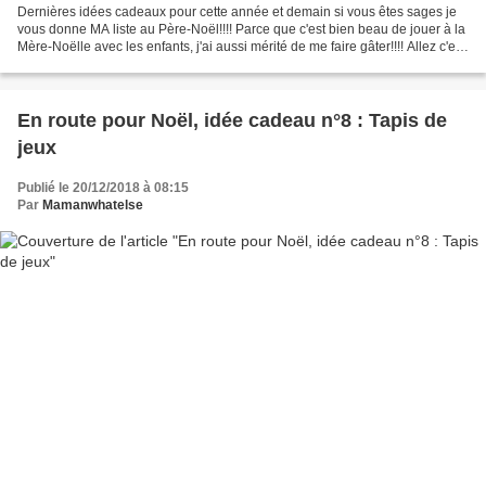
Dernières idées cadeaux pour cette année et demain si vous êtes sages je
vous donne MA liste au Père-Noël!!!! Parce que c'est bien beau de jouer à la
Mère-Noëlle avec les enfants, j'ai aussi mérité de me faire gâter!!!! Allez c'est
parti! + En juin dernier,...
En route pour Noël, idée cadeau n°8 : Tapis de
jeux
Publié le 20/12/2018 à 08:15
Par
Mamanwhatelse