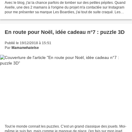
Avec le blog, j'ai la chance parfois de tomber sur des petites pépites. Quand
Axelle, une des 2 mamans à l'origine du projet m'a contactée sur Instagram
pour me présenter sa marque Les Boardies, j'ai tout de suite craqué. Les
Boardies ce sont des tapis...
En route pour Noël, idée cadeau n°7 : puzzle 3D
Publié le 19/12/2018 à 15:51
Par
Mamanwhatelse
Tout le monde connait les puzzles. C'est un grand classique des jouets. Moi-
même je suis fan, mais comme je manque de place, j'en fais sur mon ipad