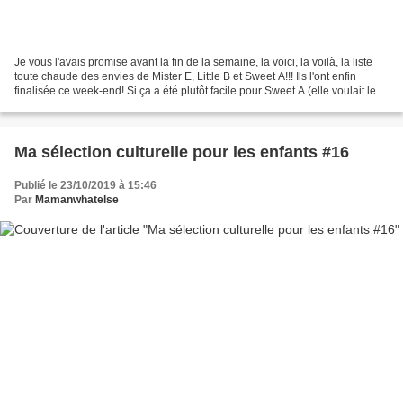
Je vous l'avais promise avant la fin de la semaine, la voici, la voilà, la liste
toute chaude des envies de Mister E, Little B et Sweet A!!! Ils l'ont enfin
finalisée ce week-end! Si ça a été plutôt facile pour Sweet A (elle voulait le
catalogue de jouets...
Ma sélection culturelle pour les enfants #16
Publié le 23/10/2019 à 15:46
Par
Mamanwhatelse