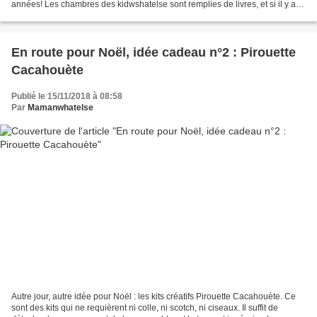
années! Les chambres des kidwshatelse sont remplies de livres, et si il y a
bien une chose que je ne refuse...
En route pour Noël, idée cadeau n°2 : Pirouette
Cacahouète
Publié le 15/11/2018 à 08:58
Par
Mamanwhatelse
Autre jour, autre idée pour Noël : les kits créatifs Pirouette Cacahouète. Ce
sont des kits qui ne requièrent ni colle, ni scotch, ni ciseaux. Il suffit de