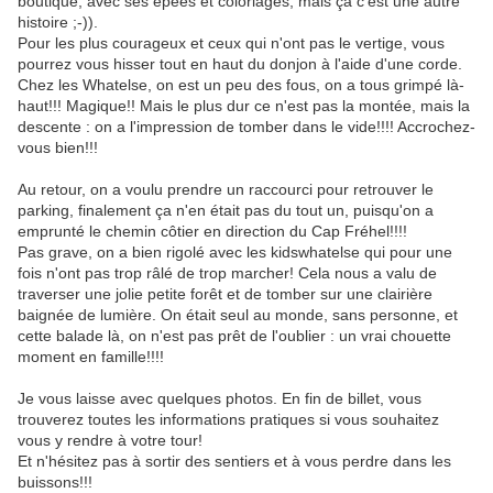
boutique, avec ses épées et coloriages, mais ça c'est une autre
histoire ;-)).
Pour les plus courageux et ceux qui n'ont pas le vertige, vous
pourrez vous hisser tout en haut du donjon à l'aide d'une corde.
Chez les Whatelse, on est un peu des fous, on a tous grimpé là-
haut!!! Magique!! Mais le plus dur ce n'est pas la montée, mais la
descente : on a l'impression de tomber dans le vide!!!! Accrochez-
vous bien!!!
Au retour, on a voulu prendre un raccourci pour retrouver le
parking, finalement ça n'en était pas du tout un, puisqu'on a
emprunté le chemin côtier en direction du Cap Fréhel!!!!
Pas grave, on a bien rigolé avec les kidswhatelse qui pour une
fois n'ont pas trop râlé de trop marcher! Cela nous a valu de
traverser une jolie petite forêt et de tomber sur une clairière
baignée de lumière. On était seul au monde, sans personne, et
cette balade là, on n'est pas prêt de l'oublier : un vrai chouette
moment en famille!!!!
Je vous laisse avec quelques photos. En fin de billet, vous
trouverez toutes les informations pratiques si vous souhaitez
vous y rendre à votre tour!
Et n'hésitez pas à sortir des sentiers et à vous perdre dans les
buissons!!!