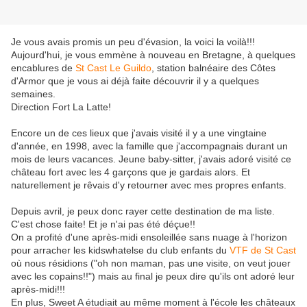
Je vous avais promis un peu d'évasion, la voici la voilà!!!
Aujourd'hui, je vous emmène à nouveau en Bretagne, à quelques
encablures de
St Cast Le Guildo
, station balnéaire des Côtes
d'Armor que je vous ai déjà faite découvrir il y a quelques
semaines.
Direction Fort La Latte!
Encore un de ces lieux que j'avais visité il y a une vingtaine
d'année, en 1998, avec la famille que j'accompagnais durant un
mois de leurs vacances. Jeune baby-sitter, j'avais adoré visité ce
château fort avec les 4 garçons que je gardais alors. Et
naturellement je rêvais d'y retourner avec mes propres enfants.
Depuis avril, je peux donc rayer cette destination de ma liste.
C'est chose faite! Et je n'ai pas été déçue!!
On a profité d'une après-midi ensoleillée sans nuage à l'horizon
pour arracher les kidswhatelse du club enfants du
VTF de St Cast
où nous résidions ("oh non maman, pas une visite, on veut jouer
avec les copains!!") mais au final je peux dire qu'ils ont adoré leur
après-midi!!!
En plus, Sweet A étudiait au même moment à l'école les châteaux