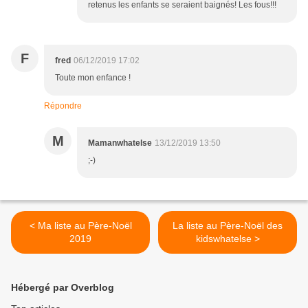
retenus les enfants se seraient baignés! Les fous!!!
F
fred
06/12/2019 17:02
Toute mon enfance !
Répondre
M
Mamanwhatelse
13/12/2019 13:50
;-)
< Ma liste au Père-Noël
La liste au Père-Noël des
2019
kidswhatelse >
Hébergé par Overblog