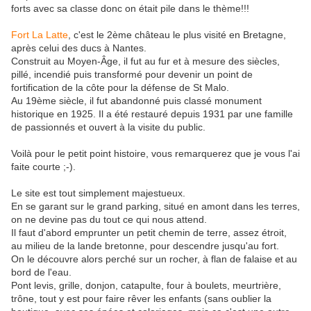
forts avec sa classe donc on était pile dans le thème!!!
Fort La Latte
, c'est le 2ème château le plus visité en Bretagne,
après celui des ducs à Nantes.
Construit au Moyen-Âge, il fut au fur et à mesure des siècles,
pillé, incendié puis transformé pour devenir un point de
fortification de la côte pour la défense de St Malo.
Au 19ème siècle, il fut abandonné puis classé monument
historique en 1925. Il a été restauré depuis 1931 par une famille
de passionnés et ouvert à la visite du public.
Voilà pour le petit point histoire, vous remarquerez que je vous l'ai
faite courte ;-).
Le site est tout simplement majestueux.
En se garant sur le grand parking, situé en amont dans les terres,
on ne devine pas du tout ce qui nous attend.
Il faut d'abord emprunter un petit chemin de terre, assez étroit,
au milieu de la lande bretonne, pour descendre jusqu'au fort.
On le découvre alors perché sur un rocher, à flan de falaise et au
bord de l'eau.
Pont levis, grille, donjon, catapulte, four à boulets, meurtrière,
trône, tout y est pour faire rêver les enfants (sans oublier la