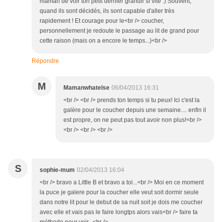
maman de voir ton petit dernier grandir si vite :) Souvent,
quand ils sont décidés, ils sont capable d'aller très
rapidement ! Et courage pour le<br /> coucher,
personnellement je redoute le passage au lit de grand pour
cette raison (mais on a encore le temps...)<br />
Répondre
M
Mamanwhatelse
06/04/2013 16:31
<br /> <br /> prends ton temps si tu peux! Ici c'est la
galère pour le coucher depuis une semaine.... enfin il
est propre, on ne peut pas tout avoir non plus!<br />
<br /> <br /> <br />
S
sophie-mum
02/04/2013 16:04
<br /> bravo a Little B et bravo a toi...<br /> Moi en ce moment
la puce je galere pour la coucher elle veut soit dormir seule
dans notre lit pour le debut de sa nuit soit je dois me coucher
avec elle et vais pas le faire longtps alors vais<br /> faire ta