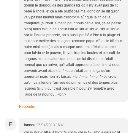
dormir le doudou ds des grands lits qd il n'y avait pas de lit
bébé à l'hotel et ça a été plutôt pas mal donc on se dit qu'on
va y passer bientôt mais c'est<br /> sûr que la fin de la
tranquilité (surtout le matin pour nous car le soir, ça se passe
bien) nous fait un peu peur !<br /> <br /> <br /> <br /> <br />
<br /> Pour la propreté, on a aussi profité d'être à la plage et
tout pour mettre des caleçons (comme papa, c'était le kif pour
notre mini mec !) mais à chaque accident, c'était le drame
pour lui<br /> le pauvre, il avait trop les boules et pleurait de
longues minutes alors que nous, on lui disait que c'était
normal que ça arrive, qu'il allait apprendre à sentir et à nous
prévenir avant etc et<br /> que c'était comme ça qu'on
apprenait mais rien n'y faisait...<br /> <br /> <br /> Je crois
qu'on va attendre l'arrivée du printemps et des tenues plus
légères (si un jour c'est possible !) pour s'y remettre avec
l'aide de la nounou...<br />
Répondre
F
fannou
05/04/2013 16:41
<br /> Bravo little B !!!<br /> <br /> <br /> Guizmo a deja un lit