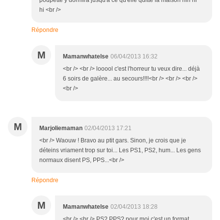
poupette y dormira jusqu'à ce qu'elle quitte la maison hih hi
hi <br />
Répondre
M
Mamanwhatelse
06/04/2013 16:32
<br /> <br /> looool c'est l'horreur tu veux dire... déjà
6 soirs de galère... au secours!!!!<br /> <br /> <br />
<br />
M
Marjoliemaman
02/04/2013 17:21
<br /> Waouw ! Bravo au ptit gars. Sinon, je crois que je
déteins vriament trop sur toi... Les PS1, PS2, hum... Les gens
normaux disent PS, PPS...<br />
Répondre
M
Mamanwhatelse
02/04/2013 18:28
<br /> <br /> PS? PPS? pour moi c'est un format