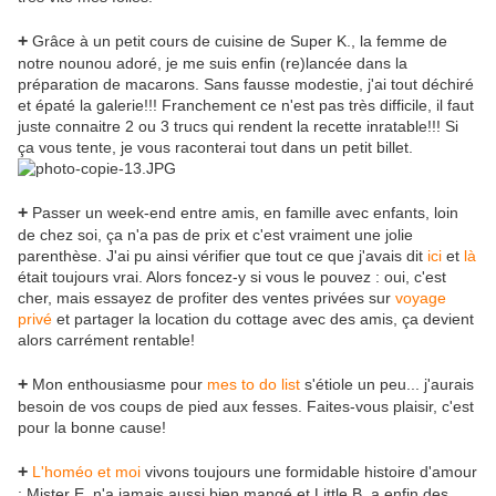
+
Grâce à un petit cours de cuisine de Super K., la femme de
notre nounou adoré, je me suis enfin (re)lancée dans la
préparation de macarons. Sans fausse modestie, j'ai tout déchiré
et épaté la galerie!!! Franchement ce n'est pas très difficile, il faut
juste connaitre 2 ou 3 trucs qui rendent la recette inratable!!! Si
ça vous tente, je vous raconterai tout dans un petit billet.
+
Passer un week-end entre amis, en famille avec enfants, loin
de chez soi, ça n'a pas de prix et c'est vraiment une jolie
parenthèse. J'ai pu ainsi vérifier que tout ce que j'avais dit
ici
et
là
était toujours vrai. Alors foncez-y si vous le pouvez : oui, c'est
cher, mais essayez de profiter des ventes privées sur
voyage
privé
et partager la location du cottage avec des amis, ça devient
alors carrément rentable!
+
Mon enthousiasme pour
mes to do list
s'étiole un peu... j'aurais
besoin de vos coups de pied aux fesses. Faites-vous plaisir, c'est
pour la bonne cause!
+
L'homéo et moi
vivons toujours une formidable histoire d'amour
: Mister E. n'a jamais aussi bien mangé et Little B. a enfin des