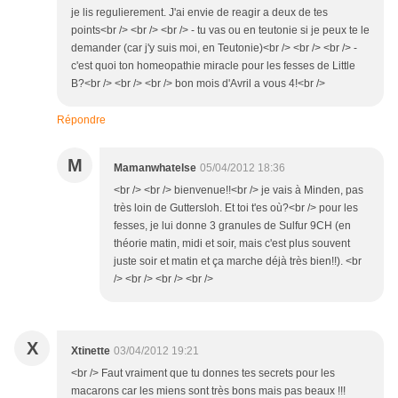
je lis regulierement. J'ai envie de reagir a deux de tes
points<br /> <br /> <br /> - tu vas ou en teutonie si je peux te le
demander (car j'y suis moi, en Teutonie)<br /> <br /> <br /> -
c'est quoi ton homeopathie miracle pour les fesses de Little
B?<br /> <br /> <br /> bon mois d'Avril a vous 4!<br />
Répondre
M
Mamanwhatelse
05/04/2012 18:36
<br /> <br /> bienvenue!!<br /> je vais à Minden, pas
très loin de Guttersloh. Et toi t'es où?<br /> pour les
fesses, je lui donne 3 granules de Sulfur 9CH (en
théorie matin, midi et soir, mais c'est plus souvent
juste soir et matin et ça marche déjà très bien!!). <br
/> <br /> <br /> <br />
X
Xtinette
03/04/2012 19:21
<br /> Faut vraiment que tu donnes tes secrets pour les
macarons car les miens sont très bons mais pas beaux !!!