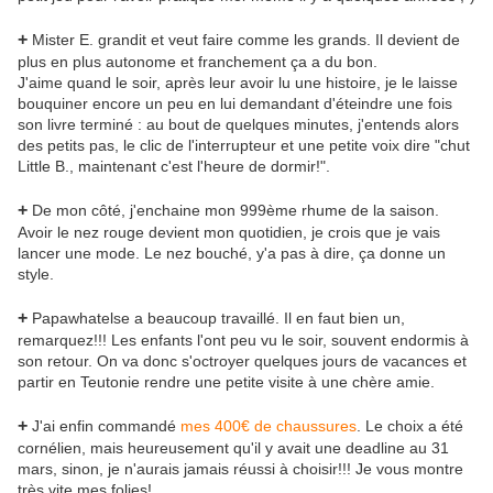
+
Mister E. grandit et veut faire comme les grands. Il devient de
plus en plus autonome et franchement ça a du bon.
J'aime quand le soir, après leur avoir lu une histoire, je le laisse
bouquiner encore un peu en lui demandant d'éteindre une fois
son livre terminé : au bout de quelques minutes, j'entends alors
des petits pas, le clic de l'interrupteur et une petite voix dire "chut
Little B., maintenant c'est l'heure de dormir!".
+
De mon côté, j'enchaine mon 999ème rhume de la saison.
Avoir le nez rouge devient mon quotidien, je crois que je vais
lancer une mode. Le nez bouché, y'a pas à dire, ça donne un
style.
+
Papawhatelse a beaucoup travaillé. Il en faut bien un,
remarquez!!! Les enfants l'ont peu vu le soir, souvent endormis à
son retour. On va donc s'octroyer quelques jours de vacances et
partir en Teutonie rendre une petite visite à une chère amie.
+
J'ai enfin commandé
mes 400€ de chaussures
. Le choix a été
cornélien, mais heureusement qu'il y avait une deadline au 31
mars, sinon, je n'aurais jamais réussi à choisir!!! Je vous montre
très vite mes folies!