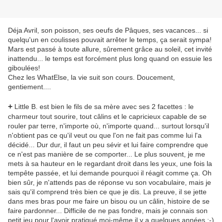
Déja Avril, son poisson, ses oeufs de Pâques, ses vacances... si
quelqu'un en coulisses pouvait arrêter le temps, ça serait sympa!
Mars est passé à toute allure, sûrement grâce au soleil, cet invité
inattendu... le temps est forcément plus long quand on essuie les
giboulées!
Chez les WhatElse, la vie suit son cours. Doucement,
gentiement....
+
Little B. est bien le fils de sa mère avec ses 2 facettes : le
charmeur tout sourire, tout câlins et le capricieux capable de se
rouler par terre, n'importe où, n'importe quand... surtout lorsqu'il
n'obtient pas ce qu'il veut ou que l'on ne fait pas comme lui l'a
décidé... Dur dur, il faut un peu sévir et lui faire comprendre que
ce n'est pas manière de se comporter... Le plus souvent, je me
mets à sa hauteur en le regardant droit dans les yeux, une fois la
tempête passée, et lui demande pourquoi il réagit comme ça. Oh
bien sûr, je n'attends pas de réponse vu son vocabulaire, mais je
sais qu'il comprend très bien ce que je dis. La preuve, il se jette
dans mes bras pour me faire un bisou ou un câlin, histoire de se
faire pardonner... Difficile de ne pas fondre, mais je connais son
petit jeu pour l'avoir pratiqué moi-même il y a quelques années ;-)