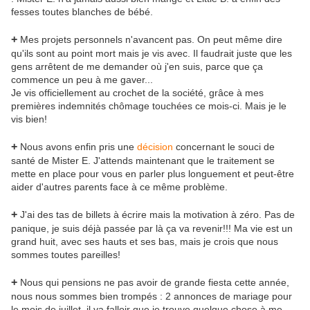
fesses toutes blanches de bébé.
+
Mes projets personnels n'avancent pas. On peut même dire
qu'ils sont au point mort mais je vis avec. Il faudrait juste que les
gens arrêtent de me demander où j'en suis, parce que ça
commence un peu à me gaver...
Je vis officiellement au crochet de la société, grâce à mes
premières indemnités chômage touchées ce mois-ci. Mais je le
vis bien!
+
Nous avons enfin pris une
décision
concernant le souci de
santé de Mister E. J'attends maintenant que le traitement se
mette en place pour vous en parler plus longuement et peut-être
aider d'autres parents face à ce même problème.
+
J'ai des tas de billets à écrire mais la motivation à zéro. Pas de
panique, je suis déjà passée par là ça va revenir!!! Ma vie est un
grand huit, avec ses hauts et ses bas, mais je crois que nous
sommes toutes pareilles!
+
Nous qui pensions ne pas avoir de grande fiesta cette année,
nous nous sommes bien trompés : 2 annonces de mariage pour
le mois de juillet, il va falloir que je trouve quelque chose à me