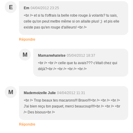
E
Em
04/04/2012 23:25
<br /> et si tu t'offrais la belle robe rouge à volants? tu sais,
celle qu'on peut mettre même si on allaite plus! ;) et pis elle
existe pas qu'en rouge d'ailleurs! <br />
Répondre
M
Mamanwhatelse
05/04/2012 18:37
<br /> <br /> celle que tu avais??? c'était chez qui
déjà?<br /> <br /> <br /> <br />
M
Mademoizelle Julie
04/04/2012 11:31
<br /> Trop beaux tes macarons!!! Bravo!!!<br /> <br /> <br />
J'ai bien reçu ton paquet, merci beaucoup!!!!<br /> <br /> <br
/> Des bisous<br />
Répondre