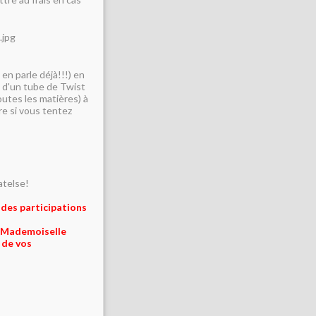
en parle déjà!!!) en
t d'un tube de Twist
outes les matières) à
re si vous tentez
atelse!
 des participations
 Mademoiselle
n de vos