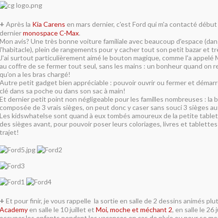
+
Après la
Kia Carens
en mars dernier, c'est Ford qui m'a contacté début
dernier
monospace C-Max
.
Mon avis? Une très bonne voiture familiale avec beaucoup d'espace (dans
l'habitacle), plein de rangements pour y cacher tout son petit bazar et t
J'ai surtout particulièrement aimé le bouton magique, comme l'a appelé M
au coffre de se fermer tout seul, sans les mains : un bonheur quand on 
qu'on a les bras chargé!
Autre petit gadget bien appréciable : pouvoir ouvrir ou fermer et démarrer
clé dans sa poche ou dans son sac à main!
Et dernier petit point non négligeable pour les familles nombreuses : la 
composée de 3 vrais sièges, on peut donc y caser sans souci 3 sièges au
Les kidswhatelse sont quand à eux tombés amoureux de la petite tablette
des sièges avant, pour pouvoir poser leurs coloriages, livres et tablette
trajet!
+
Et pour finir, je vous rappelle la sortie en salle de 2 dessins animés pl
Academy
en salle le 10 juillet et
Moi, moche et méchant 2
, en salle le 26 
occuper les enfants pendant les vacances en cas de pluie ou pour se met