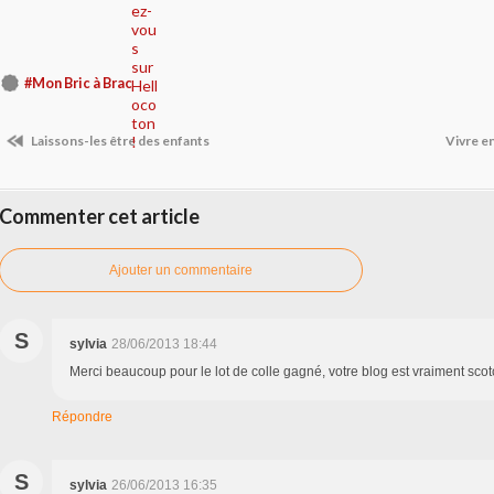
#Mon Bric à Brac
Laissons-les être des enfants
Vivre e
Commenter cet article
Ajouter un commentaire
S
sylvia
28/06/2013 18:44
Merci beaucoup pour le lot de colle gagné, votre blog est vraiment scotc
Répondre
S
sylvia
26/06/2013 16:35