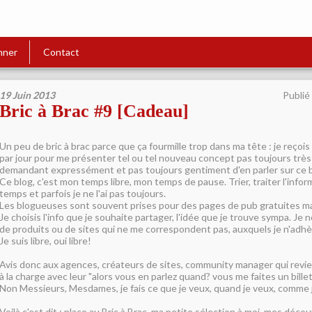
nner
Contact
19 Juin 2013
Publié
Bric à Brac #9 [Cadeau]
Un peu de bric à brac parce que ça fourmille trop dans ma tête : je reçois
par jour pour me présenter tel ou tel nouveau concept pas toujours trè
demandant expressément et pas toujours gentiment d'en parler sur ce b
Ce blog, c'est mon temps libre, mon temps de pause. Trier, traiter l'info
temps et parfois je ne l'ai pas toujours.
Les blogueuses sont souvent prises pour des pages de pub gratuites m
Je choisis l'info que je souhaite partager, l'idée que je trouve sympa. Je ne
de produits ou de sites qui ne me correspondent pas, auxquels je n'adhè
Je suis libre, oui libre!
Avis donc aux agences, créateurs de sites, community manager qui revi
à la charge avec leur "alors vous en parlez quand? vous me faites un bille
Non Messieurs, Mesdames, je fais ce que je veux, quand je veux, comme j
Voilà c'est dit : place au Bric à Brac, ma petite sélection à moi, mes déc