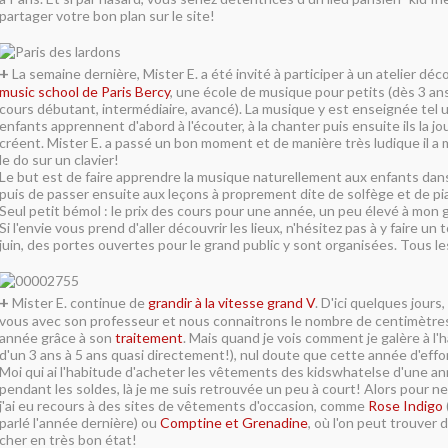
partager votre bon plan sur le site!
+
La semaine dernière, Mister E. a été invité à participer à un atelier déc
music school de Paris Bercy
, une école de musique pour petits (dès 3 an
cours débutant, intermédiaire, avancé). La musique y est enseignée tel u
enfants apprennent d'abord à l'écouter, à la chanter puis ensuite ils la joue
créent. Mister E. a passé un bon moment et de manière très ludique il a
le do sur un clavier!
Le but est de faire apprendre la musique naturellement aux enfants dan
puis de passer ensuite aux leçons à proprement dite de solfège et de pi
Seul petit bémol : le prix des cours pour une année, un peu élevé à mon 
Si l'envie vous prend d'aller découvrir les lieux, n'hésitez pas à y faire u
juin, des portes ouvertes pour le grand public y sont organisées. Tous le
+
Mister E. continue de
grandir à la vitesse grand V
. D'ici quelques jour
vous avec son professeur et nous connaitrons le nombre de centimètre
année grâce à son
traitement
. Mais quand je vois comment je galère à l'ha
d'un 3 ans à 5 ans quasi directement!), nul doute que cette année d'effo
Moi qui ai l'habitude d'acheter les vêtements des kidswhatelse d'une an
pendant les soldes, là je me suis retrouvée un peu à court! Alors pour n
j'ai eu recours à des sites de vêtements d'occasion, comme
Rose Indigo
parlé l'année dernière) ou
Comptine et Grenadine
, où l'on peut trouver
cher en très bon état!