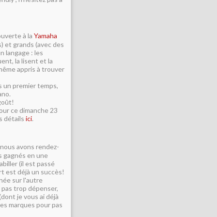
ouverte à la
Yamaha
s) et grands (avec des
n langage : les
nt, la lisent et la
 même appris à trouver
s un premier temps,
ano.
goût!
n tour ce dimanche 23
s détails
ici
.
s, nous avons rendez-
s gagnés en une
biller (il est passé
rt est déjà un succès!
née sur l'autre
e pas trop dépenser,
(dont je vous ai déjà
 des marques pour pas