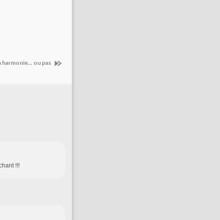
n harmonie... ou pas
hant !!!