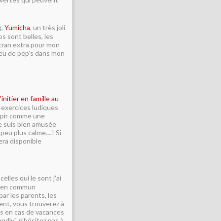
g,
Yumicha
, un très joli
s sont belles, les
écran extra pour mon
n peu de pep's dans mon
'initier en famille au
x exercices ludiques
oupir comme une
 me suis bien amusée
peu plus calme....! Si
era disponible
lles qui le sont j'ai
se en commun
ar les parents, les
nt, vous trouverez à
es en cas de vacances
endly", n'hésitez pas à