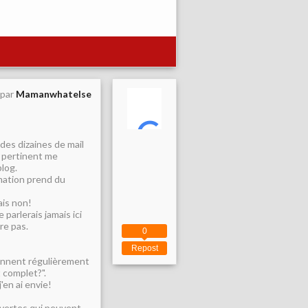
 par
Mamanwhatelse
 des dizaines de mail
s pertinent me
log.
rmation prend du
ais non!
 parlerais jamais ici
re pas.
0
Repost
ennent régulièrement
t complet?".
'en ai envie!
ouvertes qui peuvent