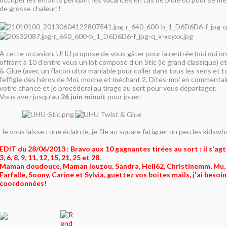
de grosse chaleur!!
A cette occasion, UHU propose de vous gâter pour la rentrée (oui oui on 
offrant à 10 d'entre vous un lot composé d'un Stic (le grand classique) e
& Glue (avec un flacon ultra maniable pour coller dans tous les sens et t
l'effigie des héros de Moi, moche et méchant 2. Dites-moi en commentai
votre chance et je procéderai au tirage au sort pour vous départager.
Vous avez jusqu'au
26 juin minuit
pour jouer.
Je vous laisse : une éclaircie, je file au square fatiguer un peu les kidswh
EDIT du 28/06/2013 : Bravo aux 10 gagnantes tirées au sort : il s'agt
3, 6, 8, 9, 11, 12, 15, 21, 25 et 28.
Maman doudouce, Maman louzou, Sandra, Hell62, Christinemm, Mu,
Farfalle, Soony, Carine et Sylvia, guettez vos boites mails, j'ai besoi
coordonnées!