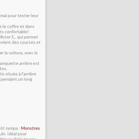
 mai pour tester leur
 le coffre et dans
rès confortable!
ister E., qui permet
revient des courses et
 la voiture, avec la
banquette arrière est
tos.
 située à l'arrière
s pendant un long
utôt sympa :
Monstres
juin. Idéal pour
tre au frais en cas