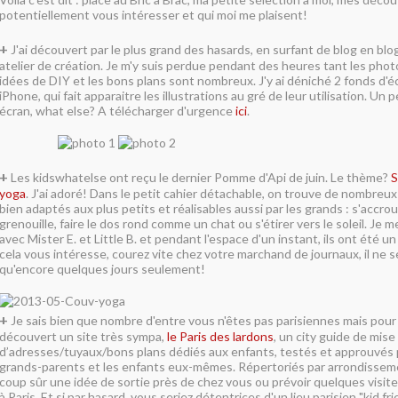
potentiellement vous intéresser et qui moi me plaisent!
+
J'ai découvert par le plus grand des hasards, en surfant de blog en blo
atelier de création. Je m'y suis perdue pendant des heures tant les photo
idées de DIY et les bons plans sont nombreux. J'y ai déniché 2 fonds d'
iPhone, qui fait apparaitre les illustrations au gré de leur utilisation. U
écran, what else? A télécharger d'urgence
ici
.
+
Les kidswhatelse ont reçu le dernier Pomme d'Api de juin. Le thème?
S
yoga
. J'ai adoré! Dans le petit cahier détachable, on trouve de nombreu
bien adaptés aux plus petits et réalisables aussi par les grands : s'accr
grenouille, faire le dos rond comme un chat ou s'étirer vers le soleil. Je
avec Mister E. et Little B. et pendant l'espace d'un instant, ils ont été un 
cela vous intéresse, courez vite chez votre marchand de journaux, il ne s
qu'encore quelques jours seulement!
+
Je sais bien que nombre d'entre vous n'êtes pas parisiennes mais pour ce
découvert un site très sympa,
le Paris des lardons
, un city guide de mi
d’adresses/tuyaux/bons plans dédiés aux enfants, testés et approuvés p
grands-parents et les enfants eux-mêmes. Répertoriés par arrondisseme
coup sûr une idée de sortie près de chez vous ou prévoir quelques visit
à Paris. Et si par hasard, vous seriez détentrices d'un lieu parisien "kid fri