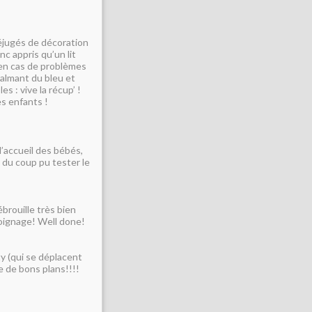
éjugés de décoration
nc appris qu’un lit
r en cas de problèmes
 calmant du bleu et
s : vive la récup’ !
es enfants !
l’accueil des bébés,
i du coup pu tester le
brouille très bien
moignage! Well done!
y (qui se déplacent
e de bons plans!!!!