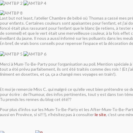
Last but not least, l’atelier Chambre de bébé où Thomas a cassé mes pr
pour enfants. Certaines couleurs sont apaisantes pour l’enfant, et j’ai do
foncé était plus rassurant pour l’enfant que le blanc (je retiens, à teste
de sommeil) et que le vert était une merveilleuse couleur, à la fois effet
éveillant du jaune. Il nous a aussi informé sur les polluants dans les meuble
En bref, de vrais bons conseils pour repenser l’espace et la décoration d
Merci à Mum-To-Be-Party pour l’organisation au poil. Mention spéciale à 
tout a été prévu parfaitement, ils ont été traités comme des rois ! (Et j’a
liniment en dosettes, et ça, ça a changé mes voyages en train!).
Et moi je remercie Miss C. qui malgré ce qu'elle veut bien prétendre se dé
pour écrire : de l'humour, des infos pertinentes, tout y est dans ton té
Tu prends les rennes du blog cet été??
Pour plus d'infos sur les Mum-To-Be-Party et les After-Mum-To-Be-Part
aussi en Province, si si!!!), n'hésitez pas à consulter
le site
, c'est une min