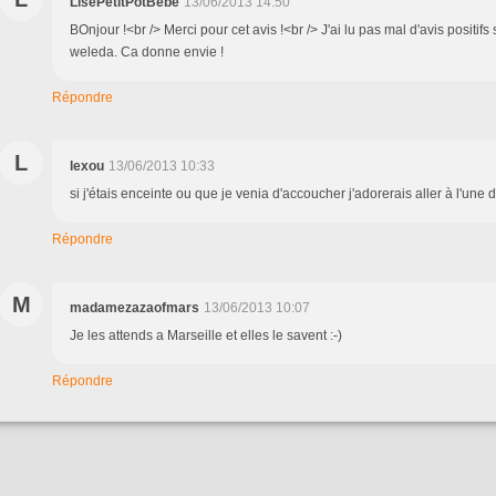
LisePetitPotBebe
13/06/2013 14:50
BOnjour !<br /> Merci pour cet avis !<br /> J'ai lu pas mal d'avis positifs 
weleda. Ca donne envie !
Répondre
L
lexou
13/06/2013 10:33
si j'étais enceinte ou que je venia d'accoucher j'adorerais aller à l'une 
Répondre
M
madamezazaofmars
13/06/2013 10:07
Je les attends a Marseille et elles le savent :-)
Répondre