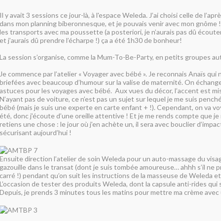
Il y avait 3 sessions ce jour-là, à l'espace Weleda. J’ai choisi celle de l’apr
dans mon planning biberonnesque, et je pouvais venir avec mon gnôme !
les transports avec ma poussette (a posteriori, je n’aurais pas dû écouter
et j’aurais dû prendre l’écharpe !) ça a été 1h30 de bonheur!
La session s’organise, comme la Mum-To-Be-Party, en petits groupes auto
Je commence par l’atelier « Voyager avec bébé ». Je reconnais Anaïs qui 
briefées avec beaucoup d’humour sur la valise de maternité. On échange
astuces pour les voyages avec bébé. Aux vues du décor, l’accent est mis
N’ayant pas de voiture, ce n’est pas un sujet sur lequel je me suis penché
bébé (mais je suis une experte en carte enfant + !). Cependant, on va vo
été, donc j’écoute d’une oreille attentive ! Et je me rends compte que je 
retiens une chose : le jour où j’en achète un, il sera avec bouclier d’impa
sécurisant aujourd’hui !
Ensuite direction l’atelier de soin Weleda pour un auto-massage du vis
gazouille dans le transat (dont je suis tombée amoureuse… ahhh s’il ne p
carré !) pendant qu’on suit les instructions de la masseuse de Weleda et
L’occasion de tester des produits Weleda, dont la capsule anti-rides qui 
Depuis, je prends 3 minutes tous les matins pour mettre ma crème avec