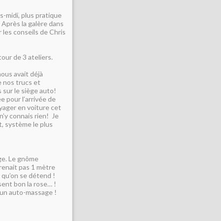
ès-midi, plus pratique
 Après la galère dans
 les conseils de Chris
ur de 3 ateliers.
nous avait déjà
 nos trucs et
 sur le siège auto!
e pour l’arrivée de
yager en voiture cet
n’y connais rien! Je
ct, système le plus
age. Le gnôme
renait pas 1 mètre
 qu’on se détend !
sent bon la rose… !
 un auto-massage !