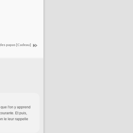
 des papas [Cadeau]
 que l'on y apprend
ourante. Et puis,
n le leur rappelle