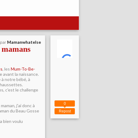
 par
Mamanwhatelse
es mamans
ns
, les
Mum-To-Be-
e avant la naissance.
 à notre bébé, à
 chaussettes.
s, c'est le challenge
0
 maman, j'ai donc à
 maman du Beau Gosse
Repost
 a bien voulu