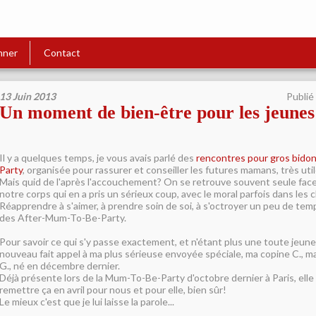
nner
Contact
13 Juin 2013
Publié
Un moment de bien-être pour les jeun
Il y a quelques temps, je vous avais parlé des
rencontres pour gros bido
Party
, organisée pour rassurer et conseiller les futures mamans, très util
Mais quid de l'après l'accouchement? On se retrouve souvent seule face
notre corps qui en a pris un sérieux coup, avec le moral parfois dans les
Réapprendre à s'aimer, à prendre soin de soi, à s'octroyer un peu de temp
des After-Mum-To-Be-Party.
Pour savoir ce qui s'y passe exactement, et n'étant plus une toute jeune
nouveau fait appel à ma plus sérieuse envoyée spéciale, ma copine C.,
G., né en décembre dernier.
Déjà présente lors de la Mum-To-Be-Party d'octobre dernier à Paris, elle
remettre ça en avril pour nous et pour elle, bien sûr!
Le mieux c'est que je lui laisse la parole...