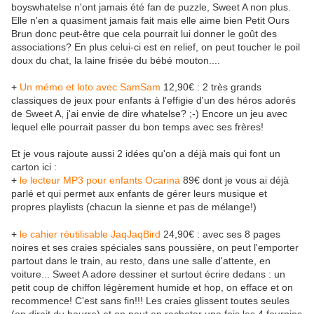
boyswhatelse n'ont jamais été fan de puzzle, Sweet A non plus.
Elle n'en a quasiment jamais fait mais elle aime bien Petit Ours
Brun donc peut-être que cela pourrait lui donner le goût des
associations? En plus celui-ci est en relief, on peut toucher le poil
doux du chat, la laine frisée du bébé mouton....
+
Un mémo et loto avec SamSam
12,90€ : 2 très grands
classiques de jeux pour enfants à l'effigie d'un des héros adorés
de Sweet A, j'ai envie de dire whatelse? ;-) Encore un jeu avec
lequel elle pourrait passer du bon temps avec ses frères!
Et je vous rajoute aussi 2 idées qu'on a déjà mais qui font un
carton ici :
+
le lecteur MP3 pour enfants Ocarina
89€ dont je vous ai déjà
parlé et qui permet aux enfants de gérer leurs musique et
propres playlists (chacun la sienne et pas de mélange!)
+
le cahier réutilisable JaqJaqBird
24,90€ : avec ses 8 pages
noires et ses craies spéciales sans poussière, on peut l'emporter
partout dans le train, au resto, dans une salle d'attente, en
voiture... Sweet A adore dessiner et surtout écrire dedans : un
petit coup de chiffon légèrement humide et hop, on efface et on
recommence! C'est sans fin!!! Les craies glissent toutes seules