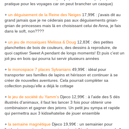
pratique pour les voyages car on peut brancher un casque)
+
un déguisement de la Reine des Neiges
17,99€ : j'avais dit au
grand jamais que je ne céderais pas aux déguisements gnian-
gnian de princesses mais là en choisissant celui de Anna, je fais
dans le soft, non????
+
un jeu de mosaïques Melissa & Doug
12,83€ : des petites
planchettes de bois de couleurs, des dessins à reproduire, de
quoi captiver Sweet A pendant de longs moments! Et puis c'est un
joli jeu en bois qui pourra lui servir plusieurs années
+
le monospace 7 places Sylvanians
49,99€ : idéal pour
transporter ses familles de lapins et hérisson et continuer à se
créer de nouvelles aventures. Cela pourrait compléter sa
collection puisqu'elle a déjà le cottage
+
le jeu de société du Yamm's
Djeco 12,99€ : à l'aide des 5 dés
illustrés d'animaux, il faut les lancer 3 fois pour obtenir une
combinaison et gagner des jetons. Un petit jeu sympa et rapide
qui permettra aux 3 kidswhatelse de jouer ensemble
+
la semaine magnétique
Djeco 19,99€ : un semainier pour