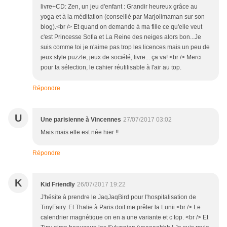
livre+CD: Zen, un jeu d'enfant : Grandir heureux grâce au
yoga et à la méditation (conseillé par Marjolimaman sur son
blog).<br /> Et quand on demande à ma fille ce qu'elle veut
c'est Princesse Sofia et La Reine des neiges alors bon...Je
suis comme toi je n'aime pas trop les licences mais un peu de
jeux style puzzle, jeux de société, livre... ça va! <br /> Merci
pour ta sélection, le cahier réutilisable à l'air au top.
Répondre
U
Une parisienne à Vincennes
27/07/2017 03:02
Mais mais elle est née hier !!
Répondre
K
Kid Friendly
26/07/2017 19:22
J'hésite à prendre le JaqJaqBird pour l'hospitalisation de
TinyFairy. Et Thalie à Paris doit me prêter la Lunii.<br /> Le
calendrier magnétique on en a une variante et c top. <br /> Et