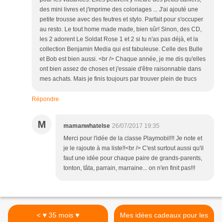
des mini livres et j'imprime des coloriages ... J'ai ajouté une
petite trousse avec des feutres et stylo. Parfait pour s'occuper
au resto. Le tout home made made, bien sûr! Sinon, des CD,
les 2 adorent Le Soldat Rose 1 et 2 si tu n'as pas déjà, et la
collection Benjamin Media qui est fabuleuse. Celle des Bulle
et Bob est bien aussi. <br /> Chaque année, je me dis qu'elles
ont bien assez de choses et j'essaie d'être raisonnable dans
mes achats. Mais je finis toujours par trouver plein de trucs
Répondre
M
mamanwhatelse
26/07/2017 19:35
Merci pour l'idée de la classe Playmobil!!! Je note et
je le rajoute à ma liste!!<br /> C'est surtout aussi qu'il
faut une idée pour chaque paire de grands-parents,
tonton, tâta, parrain, marraine... on n'en finit pas!!!
< ♥ 35 mois ♥
Mes idées cadeaux pour les