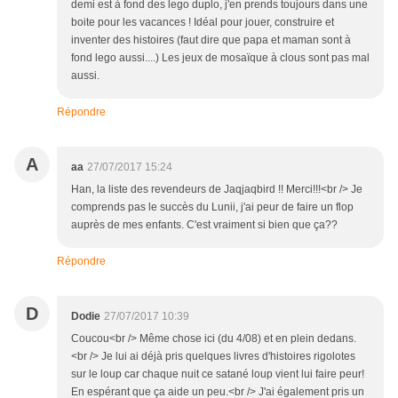
demi est à fond des lego duplo, j'en prends toujours dans une
boite pour les vacances ! Idéal pour jouer, construire et
inventer des histoires (faut dire que papa et maman sont à
fond lego aussi....) Les jeux de mosaïque à clous sont pas mal
aussi.
Répondre
A
aa
27/07/2017 15:24
Han, la liste des revendeurs de Jaqjaqbird !! Merci!!!<br /> Je
comprends pas le succès du Lunii, j'ai peur de faire un flop
auprès de mes enfants. C'est vraiment si bien que ça??
Répondre
D
Dodie
27/07/2017 10:39
Coucou<br /> Même chose ici (du 4/08) et en plein dedans.
<br /> Je lui ai déjà pris quelques livres d'histoires rigolotes
sur le loup car chaque nuit ce satané loup vient lui faire peur!
En espérant que ça aide un peu.<br /> J'ai également pris un