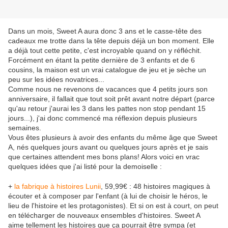
Dans un mois, Sweet A aura donc 3 ans et le casse-tête des
cadeaux me trotte dans la tête depuis déjà un bon moment. Elle
a déjà tout cette petite, c'est incroyable quand on y réfléchit.
Forcément en étant la petite dernière de 3 enfants et de 6
cousins, la maison est un vrai catalogue de jeu et je sèche un
peu sur les idées novatrices...
Comme nous ne revenons de vacances que 4 petits jours son
anniversaire, il fallait que tout soit prêt avant notre départ (parce
qu'au retour j'aurai les 3 dans les pattes non stop pendant 15
jours...), j'ai donc commencé ma réflexion depuis plusieurs
semaines.
Vous êtes plusieurs à avoir des enfants du même âge que Sweet
A, nés quelques jours avant ou quelques jours après et je sais
que certaines attendent mes bons plans! Alors voici en vrac
quelques idées que j'ai listé pour la demoiselle :
+
la fabrique à histoires Lunii
, 59,99€ : 48 histoires magiques à
écouter et à composer par l'enfant (à lui de choisir le héros, le
lieu de l'histoire et les protagonistes). Et si on est à court, on peut
en télécharger de nouveaux ensembles d'histoires. Sweet A
aime tellement les histoires que ça pourrait être sympa (et