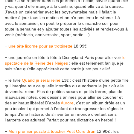
l'aider à se repérer dans ses journées à l'école, savoir quand elle
y va, quand elle mange à la cantine, quand elle va à la danse....
J'avais un calendrier avec les boyswhatelse mais il fallait le
mettre à jour tous les matins et on n'a pas tenu le rythme. Là
avec le semainier, on peut le préparer le dimanche soir pour
toute la semaine et y ajouter toutes les activités et rendez-vous à
venir (médecin, anniversaire, sport, sortie....)
+
une tête licorne pour sa trottinette
18,99€
+ une journée en tête à tête à Disneyland Paris pour aller voir
le
spectacle de la Reine des Neiges
: elle est tellement fan que je
suis sûre qu'elle apprécierait cette sortie juste pour elle!
+ le livre
Quand je serai reine
13€ : c'est l'histoire d'une petite fille
qui imagine tout ce qu'elle interdira ou autorisera le jour où elle
deviendra reine. Plus de petites sœurs et petits frères, plus de
mauvaises notes, des dessins animés pour aller se coucher et
des animaux libérés! D'après
Aurore
, c'est un album drôle et un
peu insolent qui permet à l'enfant de transgresser les règles le
temps d'une histoire, de s'inventer un monde d'enfant sans
l'autorité des adultes! Parfait pour ma dictatrice en herbe!!!
+
Mon premier puzzle à toucher Petit Ours Brun
12,90€ : les