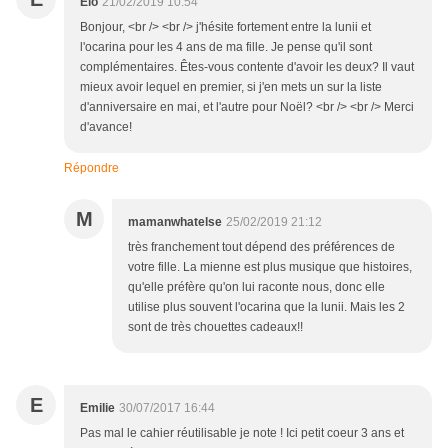
Elo
21/02/2019 10:54
Bonjour, <br /> <br /> j'hésite fortement entre la lunii et
l'ocarina pour les 4 ans de ma fille. Je pense qu'il sont
complémentaires. Êtes-vous contente d'avoir les deux? Il vaut
mieux avoir lequel en premier, si j'en mets un sur la liste
d'anniversaire en mai, et l'autre pour Noël? <br /> <br /> Merci
d'avance!
Répondre
M
mamanwhatelse
25/02/2019 21:12
très franchement tout dépend des préférences de
votre fille. La mienne est plus musique que histoires,
qu'elle préfère qu'on lui raconte nous, donc elle
utilise plus souvent l'ocarina que la lunii. Mais les 2
sont de très chouettes cadeaux!!
E
Emilie
30/07/2017 16:44
Pas mal le cahier réutilisable je note ! Ici petit coeur 3 ans et