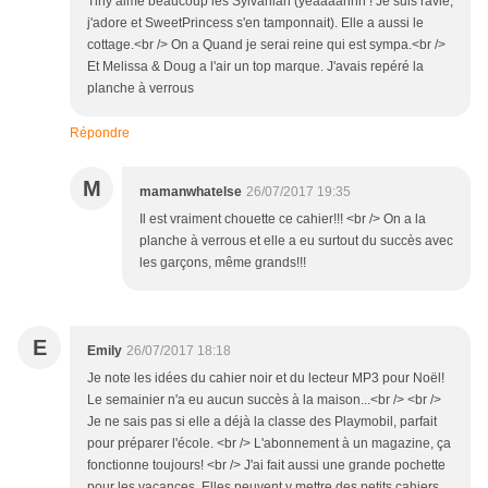
Tiny aime beaucoup les Sylvanian (yeaaaahhh ! Je suis ravie,
j'adore et SweetPrincess s'en tamponnait). Elle a aussi le
cottage.<br /> On a Quand je serai reine qui est sympa.<br />
Et Melissa & Doug a l'air un top marque. J'avais repéré la
planche à verrous
Répondre
M
mamanwhatelse
26/07/2017 19:35
Il est vraiment chouette ce cahier!!! <br /> On a la
planche à verrous et elle a eu surtout du succès avec
les garçons, même grands!!!
E
Emily
26/07/2017 18:18
Je note les idées du cahier noir et du lecteur MP3 pour Noël!
Le semainier n'a eu aucun succès à la maison...<br /> <br />
Je ne sais pas si elle a déjà la classe des Playmobil, parfait
pour préparer l'école. <br /> L'abonnement à un magazine, ça
fonctionne toujours! <br /> J'ai fait aussi une grande pochette
pour les vacances. Elles peuvent y mettre des petits cahiers,