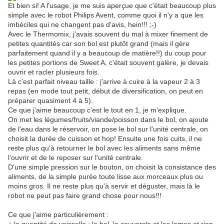
Et bien si! A l'usage, je me suis aperçue que c'était beaucoup plus
simple avec le robot Philips Avent, comme quoi il n'y a que les
imbéciles qui ne changent pas d'avis, hein!!! ;-)
Avec le Thermomix, j'avais souvent du mal à mixer finement de
petites quantités car son bol est plutôt grand (mais il gère
parfaitement quand il y a beaucoup de matière!!) du coup pour
les petites portions de Sweet A, c'était souvent galère, je devais
ouvrir et racler plusieurs fois.
Là c'est parfait niveau taille : j'arrive à cuire à la vapeur 2 à 3
repas (en mode tout petit, début de diversification, on peut en
préparer quasiment 4 à 5).
Ce que j'aime beaucoup c'est le tout en 1, je m'explique.
On met les légumes/fruits/viande/poisson dans le bol, on ajoute
de l'eau dans le réservoir, on pose le bol sur l'unité centrale, on
choisit la durée de cuisson et hop! Ensuite une fois cuits, il ne
reste plus qu'à retourner le bol avec les aliments sans même
l'ouvrir et de le reposer sur l'unité centrale.
D'une simple pression sur le bouton, on choisit la consistance des
aliments, de la simple purée toute lisse aux morceaux plus ou
moins gros. Il ne reste plus qu'à servir et déguster, mais là le
robot ne peut pas faire grand chose pour nous!!!
Ce que j'aime particulièrement :