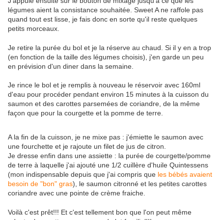
J'appuie ensuite sur le bouton de mixage jusqu'à ce que les
légumes aient la consistance souhaitée. Sweet A ne raffole pas
quand tout est lisse, je fais donc en sorte qu'il reste quelques
petits morceaux.
Je retire la purée du bol et je la réserve au chaud. Si il y en a trop
(en fonction de la taille des légumes choisis), j'en garde un peu
en prévision d'un diner dans la semaine.
Je rince le bol et je remplis à nouveau le réservoir avec 160ml
d'eau pour procéder pendant environ 15 minutes à la cuisson du
saumon et des carottes parsemées de coriandre, de la même
façon que pour la courgette et la pomme de terre.
A la fin de la cuisson, je ne mixe pas : j'émiette le saumon avec
une fourchette et je rajoute un filet de jus de citron.
Je dresse enfin dans une assiette : la purée de courgette/pomme
de terre à laquelle j'ai ajouté une 1/2 cuillère d'huile Quintessens
(mon indispensable depuis que j'ai compris que
les bébés avaient
besoin de "bon" gras
), le saumon citronné et les petites carottes
coriandre avec une pointe de crème fraiche.
Voilà c'est prêt!!! Et c'est tellement bon que l'on peut même