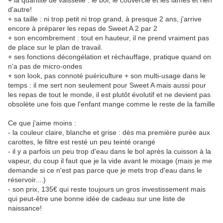
+ la quantité de vaisselle : le bol, le couvercle et les lames et rien
d'autre!
+ sa taille : ni trop petit ni trop grand, à presque 2 ans, j'arrive
encore à préparer les repas de Sweet A 2 par 2
+ son encombrement : tout en hauteur, il ne prend vraiment pas
de place sur le plan de travail.
+ ses fonctions décongélation et réchauffage, pratique quand on
n'a pas de micro-ondes
+ son look, pas connoté puériculture + son multi-usage dans le
temps : il me sert non seulement pour Sweet A mais aussi pour
les repas de tout le monde, il est plutôt évolutif et ne devient pas
obsolète une fois que l'enfant mange comme le reste de la famille
Ce que j'aime moins :
- la couleur claire, blanche et grise : dès ma première purée aux
carottes, le filtre est resté un peu teinté orangé
- il y a parfois un peu trop d'eau dans le bol après la cuisson à la
vapeur, du coup il faut que je la vide avant le mixage (mais je me
demande si ce n'est pas parce que je mets trop d'eau dans le
réservoir....)
- son prix, 135€ qui reste toujours un gros investissement mais
qui peut-être une bonne idée de cadeau sur une liste de
naissance!