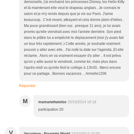
demoiselle, j'ai enchainé les princesses Disney, les Hello Kitty
et là maintenant elle veut le drapeau anglais.. Je connais le
salon et je m'y rends depuis que je vis sur Paris. J'aime
beaucoup.. C'est vivant, attrayant et cela donne plein d'idées..
Ma puce grandissant (ben oui.. presque 11 ans), je lui avais
promis qu'elle viendrait avec moi l'année dernière. Son pied
dans le plâtre lui a empêché le déplacement (moi j'y avais fait
un tour très rapidement..) Cette année, je souhaite vraiment
pouvoir y aller avec elle.. J'ai noté la date sur l'agenda..Et elle
réclame.. Alors on va vraiment essayer d'y aller .. Il est prévu
qu'on y aille aussi le vendredi, comme toi, mais plus dans
l'après-midi vu qu'elle finit le collège à 13h30.. Merci encore
pour ce partage.. Bonnes vacances ... Armelle1206
Répondre
M
mamanwhatelse
25/10/2014 16:18
participation 20
V
Veronique - Poupette World
23/10/2014 23:50