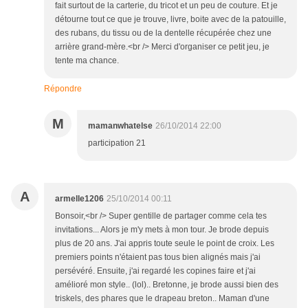
fait surtout de la carterie, du tricot et un peu de couture. Et je
détourne tout ce que je trouve, livre, boite avec de la patouille,
des rubans, du tissu ou de la dentelle récupérée chez une
arrière grand-mère.<br /> Merci d'organiser ce petit jeu, je
tente ma chance.
Répondre
M
mamanwhatelse
26/10/2014 22:00
participation 21
A
armelle1206
25/10/2014 00:11
Bonsoir,<br /> Super gentille de partager comme cela tes
invitations... Alors je m'y mets à mon tour. Je brode depuis
plus de 20 ans. J'ai appris toute seule le point de croix. Les
premiers points n'étaient pas tous bien alignés mais j'ai
persévéré. Ensuite, j'ai regardé les copines faire et j'ai
amélioré mon style.. (lol).. Bretonne, je brode aussi bien des
triskels, des phares que le drapeau breton.. Maman d'une