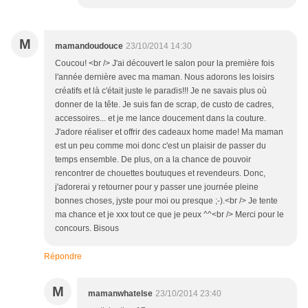
M
mamandoudouce
23/10/2014 14:30
Coucou! <br /> J'ai découvert le salon pour la première fois
l'année dernière avec ma maman. Nous adorons les loisirs
créatifs et là c'était juste le paradis!!! Je ne savais plus où
donner de la tête. Je suis fan de scrap, de custo de cadres,
accessoires... et je me lance doucement dans la couture.
J'adore réaliser et offrir des cadeaux home made! Ma maman
est un peu comme moi donc c'est un plaisir de passer du
temps ensemble. De plus, on a la chance de pouvoir
rencontrer de chouettes boutuques et revendeurs. Donc,
j'adorerai y retourner pour y passer une journée pleine
bonnes choses, jyste pour moi ou presque ;-).<br /> Je tente
ma chance et je xxx tout ce que je peux ^^<br /> Merci pour le
concours. Bisous
Répondre
M
mamanwhatelse
23/10/2014 23:40