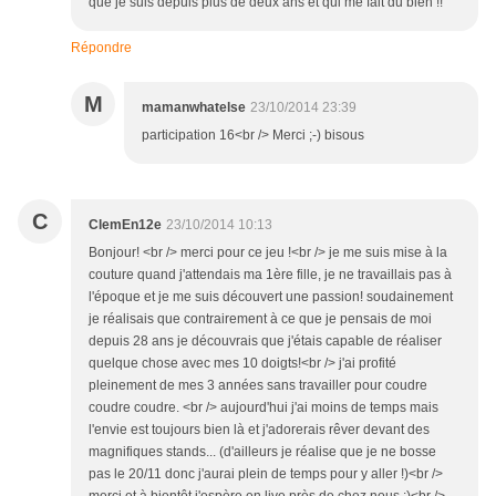
que je suis depuis plus de deux ans et qui me fait du bien !!
Répondre
M
mamanwhatelse
23/10/2014 23:39
participation 16<br /> Merci ;-) bisous
C
ClemEn12e
23/10/2014 10:13
Bonjour! <br /> merci pour ce jeu !<br /> je me suis mise à la
couture quand j'attendais ma 1ère fille, je ne travaillais pas à
l'époque et je me suis découvert une passion! soudainement
je réalisais que contrairement à ce que je pensais de moi
depuis 28 ans je découvrais que j'étais capable de réaliser
quelque chose avec mes 10 doigts!<br /> j'ai profité
pleinement de mes 3 années sans travailler pour coudre
coudre coudre. <br /> aujourd'hui j'ai moins de temps mais
l'envie est toujours bien là et j'adorerais rêver devant des
magnifiques stands... (d'ailleurs je réalise que je ne bosse
pas le 20/11 donc j'aurai plein de temps pour y aller !)<br />