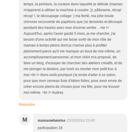
temps, la peinture, la couture dans laquelle je débute (maman
m'apprend à utiliser la machine à coudre ;)), pâtisserie, récup'
récup' !, le découpage collage :) ma fierté, ma jolie boule
chinoise recouverte de papillons que j'ai dessinés et découpé
pendant des heures avec mon énorme ventre ...<br />
Aujourd'hui, après l'avoir gardé 5 mois, je me cherche, j'ai
besoin d'une activité qui me fasse sortir de mon rôle de
maman à temps pleins dont je n'arrive plus à profiter
pleinement parce qu'il me manque un bout de moi même, un
accomplissement personnel, et mon chéri m'a proposé, de
faire un blog, d'essayer de chercher des ateliers créatifs, et de
me plonger la dedans, par loisir ou monter mon petit truc à
moi.<br /> Alors voilà pourquoi j'ai envie d'aller à ce salon,
pour que mon cerveau fuse d'idées folles, pour avoir envie de
créer encore pleins de choses pour ma fille, pour me trouver
moi même. <br /> Audrey
Répondre
M
mamanwhatelse
23/10/2014 23:40
participation 18