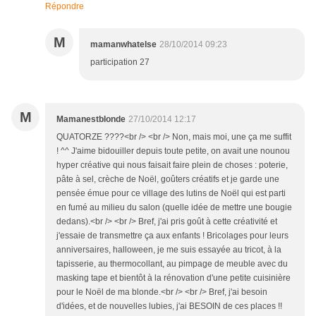
Répondre
M
mamanwhatelse
28/10/2014 09:23
participation 27
M
Mamanestblonde
27/10/2014 12:17
QUATORZE ????<br /> <br /> Non, mais moi, une ça me suffit
! ^^ J'aime bidouiller depuis toute petite, on avait une nounou
hyper créative qui nous faisait faire plein de choses : poterie,
pâte à sel, crèche de Noël, goûters créatifs et je garde une
pensée émue pour ce village des lutins de Noël qui est parti
en fumé au milieu du salon (quelle idée de mettre une bougie
dedans).<br /> <br /> Bref, j'ai pris goût à cette créativité et
j'essaie de transmettre ça aux enfants ! Bricolages pour leurs
anniversaires, halloween, je me suis essayée au tricot, à la
tapisserie, au thermocollant, au pimpage de meuble avec du
masking tape et bientôt à la rénovation d'une petite cuisinière
pour le Noël de ma blonde.<br /> <br /> Bref, j'ai besoin
d'idées, et de nouvelles lubies, j'ai BESOIN de ces places !!