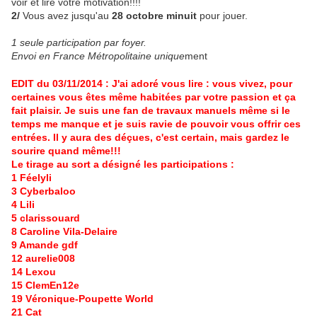
voir et lire votre motivation!!!!
2/
Vous avez jusqu'au
28 octobre minuit
pour jouer.
1 seule participation par foyer.
Envoi en France Métropolitaine unique
ment
EDIT du 03/11/2014 : J'ai adoré vous lire : vous vivez, pour
certaines vous êtes même habitées par votre passion et ça
fait plaisir. Je suis une fan de travaux manuels même si le
temps me manque et je suis ravie de pouvoir vous offrir ces
entrées. Il y aura des déçues, c'est certain, mais gardez le
sourire quand même!!!
Le tirage au sort a désigné les participations :
1 Féelyli
3 Cyberbaloo
4 Lili
5 clarissouard
8 Caroline Vila-Delaire
9 Amande gdf
12 aurelie008
14 Lexou
15 ClemEn12e
19 Véronique-Poupette World
21 Cat