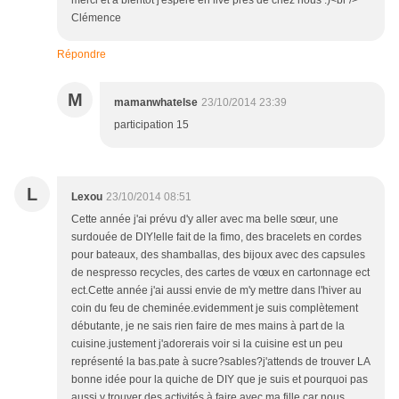
merci et à bientôt j'espère en live près de chez nous :)<br />
Clémence
Répondre
M
mamanwhatelse
23/10/2014 23:39
participation 15
L
Lexou
23/10/2014 08:51
Cette année j'ai prévu d'y aller avec ma belle sœur, une
surdouée de DIY!elle fait de la fimo, des bracelets en cordes
pour bateaux, des shamballas, des bijoux avec des capsules
de nespresso recycles, des cartes de vœux en cartonnage ect
ect.Cette année j'ai aussi envie de m'y mettre dans l'hiver au
coin du feu de cheminée.evidemment je suis complètement
débutante, je ne sais rien faire de mes mains à part de la
cuisine.justement j'adorerais voir si la cuisine est un peu
représenté la bas.pate à sucre?sables?j'attends de trouver LA
bonne idée pour la quiche de DIY que je suis et pourquoi pas
aussi y trouver des activités à faire avec ma fille car nous