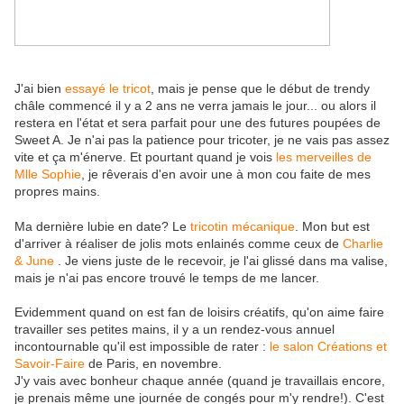
J'ai bien
essayé le tricot
, mais je pense que le début de trendy
châle commencé il y a 2 ans ne verra jamais le jour... ou alors il
restera en l'état et sera parfait pour une des futures poupées de
Sweet A. Je n'ai pas la patience pour tricoter, je ne vais pas assez
vite et ça m'énerve. Et pourtant quand je vois
les merveilles de
Mlle Sophie
, je rêverais d'en avoir une à mon cou faite de mes
propres mains.
Ma dernière lubie en date? Le
tricotin mécanique
. Mon but est
d'arriver à réaliser de jolis mots enlainés comme ceux de
Charlie
& June
. Je viens juste de le recevoir, je l'ai glissé dans ma valise,
mais je n'ai pas encore trouvé le temps de me lancer.
Evidemment quand on est fan de loisirs créatifs, qu'on aime faire
travailler ses petites mains, il y a un rendez-vous annuel
incontournable qu'il est impossible de rater :
le salon Créations et
Savoir-Faire
de Paris, en novembre.
J'y vais avec bonheur chaque année (quand je travaillais encore,
je prenais même une journée de congés pour m'y rendre!). C'est