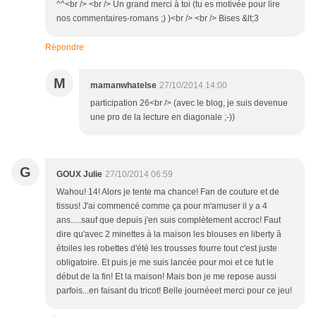
^^<br /> <br /> Un grand merci à toi (tu es motivée pour lire
nos commentaires-romans ;) )<br /> <br /> Bises &lt;3
Répondre
M
mamanwhatelse
27/10/2014 14:00
participation 26<br /> (avec le blog, je suis devenue
une pro de la lecture en diagonale ;-))
G
GOUX Julie
27/10/2014 06:59
Wahou! 14! Alors je tente ma chance! Fan de couture et de
tissus! J'ai commencé comme ça pour m'amuser il y a 4
ans.....sauf que depuis j'en suis complètement accroc! Faut
dire qu'avec 2 minettes à la maison les blouses en liberty â
étoiles les robettes d'été les trousses fourre tout c'est juste
obligatoire. Et puis je me suis lancée pour moi et ce fut le
début de la fin! Et la maison! Mais bon je me repose aussi
parfois...en faisant du tricot! Belle journéeet merci pour ce jeu!