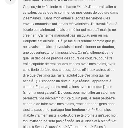
Coucou,<br /> Je tente ma chance !!<br /> J'adorerais aller à
ce salon, parce que je commence mes cours de couture dans
2 semaines... Dans mon enfance (sortez les violons), les
travaux manuels n'ont jamais été valorisés. J'ai travaillé dur à
l'école et maintenant je fais un métier qui me plaît mais je ne
créé rien. Ça ne me manquait pas, jusqu'au jour où ma
Poupette est arrivée. Et là, je me suis rendue compte que je
ne savais rien faire : je voulais lui confectionner un doudou,
une couverture... non, impossible... Ça m'a tellement peiné
que j'ai décidé de prendre des cours de couture, pour être
enfin capable de réaliser des choses avec mes mains, avoir
cette fierté de faire des choses, de les offrir aux autres et de
dire que c'est moi qui l'ai fait (plutôt que c'est moi qui l'ai
acheté...). C'est donc un rêve que je réalise : apprendre à
coudre. Et partager mes réalisations avec ceux que j'aime
(sinon, à quoi ça sert). Du coup, pour moi, aller au salon me
permettrait de découvrir tout ce qu'un jour, je serai peut-être
capable de faire avec mes mains, rencontrer des gens dont
c'est la passion et partager leur bonheur.<br /> Et en plus,
j'habite vraiment juste à côté. Alors je te promets qu'avec moi,
ton invitation ne sera pas gâchée.<br /> Bises et à bientôt (et
bises à Sweet A. aussi)<br /> Véronique<br /> Bises à