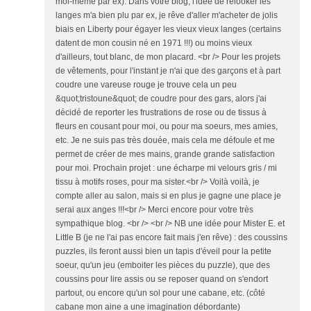
moi-même par ex). Dans votre blog, l'idée de relooker les
langes m'a bien plu par ex, je rêve d'aller m'acheter de jolis
biais en Liberty pour égayer les vieux vieux langes (certains
datent de mon cousin né en 1971 !!!) ou moins vieux
d'ailleurs, tout blanc, de mon placard. <br /> Pour les projets
de vêtements, pour l'instant je n'ai que des garçons et à part
coudre une vareuse rouge je trouve cela un peu
&quot;tristoune&quot; de coudre pour des gars, alors j'ai
décidé de reporter les frustrations de rose ou de tissus à
fleurs en cousant pour moi, ou pour ma soeurs, mes amies,
etc. Je ne suis pas très douée, mais cela me défoule et me
permet de créer de mes mains, grande grande satisfaction
pour moi. Prochain projet : une écharpe mi velours gris / mi
tissu à motifs roses, pour ma sister.<br /> Voilà voilà, je
compte aller au salon, mais si en plus je gagne une place je
serai aux anges !!!<br /> Merci encore pour votre très
sympathique blog. <br /> <br /> NB une idée pour Mister E. et
Little B (je ne l'ai pas encore fait mais j'en rêve) : des coussins
puzzles, ils feront aussi bien un tapis d'éveil pour la petite
soeur, qu'un jeu (emboiter les pièces du puzzle), que des
coussins pour lire assis ou se reposer quand on s'endort
partout, ou encore qu'un sol pour une cabane, etc. (côté
cabane mon aine a une imagination débordante)