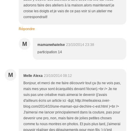
adorons faire des ateliers à la maison.alors maintenant je
croise les doigts et je vais de ce pas voir si un atelier me
correspondrait!
Répondre
M
mamanwhatelse
23/10/2014 23:38
participation 14
M
Melle Alexa
23/10/2014 08:12
Bonjour, et merci de me faire découvrir tout ça (tu ne vois pas,
mais mes yeux sont écarquillés devant l'écran).<br /> Je ne
suis pas une créative mais aimerai le devenir (j'avais
d'ailleurs écris un article ici -&gt; http://mellealexa.over-
blog.com/2014/10/une-maman-qui-dechire-c-est.html )<br />
J'aimerai me lancer principalement dans la couture, pas pour
devenir une pro, non, mais faire de jolies petites choses
comme tu nous montres en photos. Et puis plus tard, j'aimerai
pouvoir réaliser des déguisements pour mon fils :) (c'est