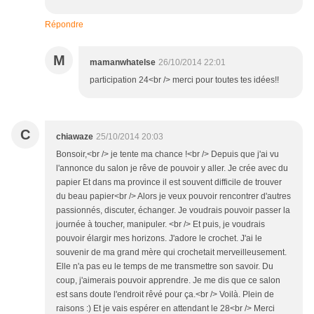
Répondre
M
mamanwhatelse
26/10/2014 22:01
participation 24<br /> merci pour toutes tes idées!!
C
chiawaze
25/10/2014 20:03
Bonsoir,<br /> je tente ma chance !<br /> Depuis que j'ai vu
l'annonce du salon je rêve de pouvoir y aller. Je crée avec du
papier Et dans ma province il est souvent difficile de trouver
du beau papier<br /> Alors je veux pouvoir rencontrer d'autres
passionnés, discuter, échanger. Je voudrais pouvoir passer la
journée à toucher, manipuler. <br /> Et puis, je voudrais
pouvoir élargir mes horizons. J'adore le crochet. J'ai le
souvenir de ma grand mère qui crochetait merveilleusement.
Elle n'a pas eu le temps de me transmettre son savoir. Du
coup, j'aimerais pouvoir apprendre. Je me dis que ce salon
est sans doute l'endroit rêvé pour ça.<br /> Voilà. Plein de
raisons :) Et je vais espérer en attendant le 28<br /> Merci