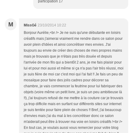
participation 17
M
MissGé
23/10/2014 10:22
Bonjour Aurélie,<br /> Je ne suis qu'une débutante en loisirs
créatifs mais j'aimerai vraiment me rendre dans ce salon pour
avoir plein d'idées et ainsi concrétiser mes envies. J'ai
toujours au envie de créer des choses de mes propres mains
mais je trouvais que je n'étais pas très douée et depuis
l'arrivée de mon fils qui a bientôt 2 ans, je me fais plaisir pour
lui et pour moi aussi et même si ça n'a pas l'air très réussi, moi
je suis fière de moi car c'est moi qui l'ai fait !! Je fais un peu de
mosaïque pour faire des jolis cadres pour décorer sa
chambre, je vais commencer la feutrine pour lui fabriquer des
objets (voire même un petit livre, je suis un peu ambitieuse là
!!), j'ai toujours refusé de me mettre à la couture car je trouvais
ça trop difficile mais en surfant sur différents sites sur internet
je suis tentée pour faire plein de choses !! Bref, j'ai beaucoup
d'envies mais j'ai du mal à les concrétiser donc ce salon
m'aiderait peut être à trouver ma voie en loisirs créatifs !<br />
En tout cas, je voulais aussi vous remercier pour votre blog