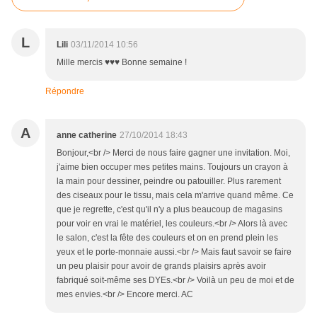
L
Lili
03/11/2014 10:56
Mille mercis ♥♥♥ Bonne semaine !
Répondre
A
anne catherine
27/10/2014 18:43
Bonjour,<br /> Merci de nous faire gagner une invitation. Moi,
j'aime bien occuper mes petites mains. Toujours un crayon à
la main pour dessiner, peindre ou patouiller. Plus rarement
des ciseaux pour le tissu, mais cela m'arrive quand même. Ce
que je regrette, c'est qu'il n'y a plus beaucoup de magasins
pour voir en vrai le matériel, les couleurs.<br /> Alors là avec
le salon, c'est la fête des couleurs et on en prend plein les
yeux et le porte-monnaie aussi.<br /> Mais faut savoir se faire
un peu plaisir pour avoir de grands plaisirs après avoir
fabriqué soit-même ses DYEs.<br /> Voilà un peu de moi et de
mes envies.<br /> Encore merci. AC