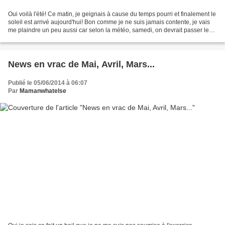
Oui voilà l'été! Ce matin, je geignais à cause du temps pourri et finalement le
soleil est arrivé aujourd'hui! Bon comme je ne suis jamais contente, je vais
me plaindre un peu aussi car selon la météo, samedi, on devrait passer les
30 degrés à Paris....
News en vrac de Mai, Avril, Mars...
Publié le 05/06/2014 à 06:07
Par
Mamanwhatelse