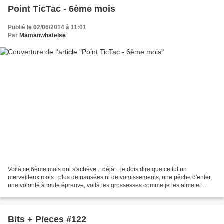
Point TicTac - 6ème mois
Publié le 02/06/2014 à 11:01
Par
Mamanwhatelse
Voilà ce 6ème mois qui s'achève... déjà... je dois dire que ce fut un
merveilleux mois : plus de nausées ni de vomissements, une pêche d'enfer,
une volonté à toute épreuve, voilà les grossesses comme je les aime et
comme je les connais. Vous dire que...
Bits + Pieces #122