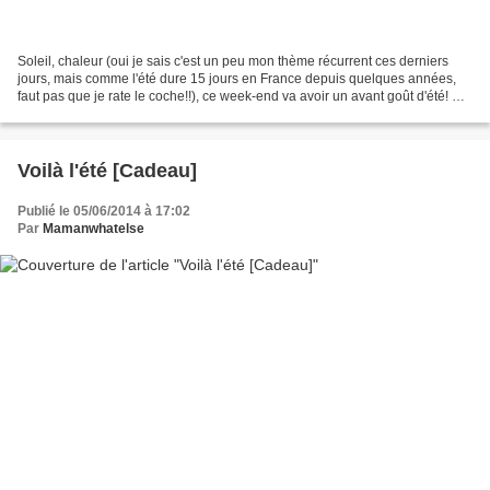
Soleil, chaleur (oui je sais c'est un peu mon thème récurrent ces derniers
jours, mais comme l'été dure 15 jours en France depuis quelques années,
faut pas que je rate le coche!!), ce week-end va avoir un avant goût d'été! Et
qui dit été dit apéro. CQFD....
Voilà l'été [Cadeau]
Publié le 05/06/2014 à 17:02
Par
Mamanwhatelse