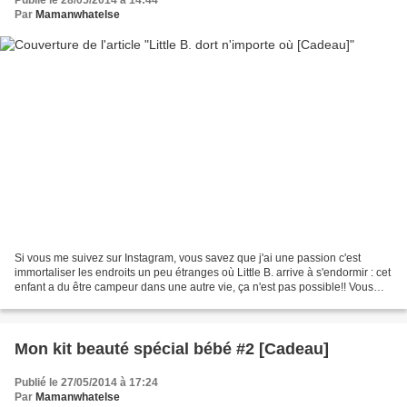
Publié le 28/05/2014 à 14:44
Par
Mamanwhatelse
Si vous me suivez sur Instagram, vous savez que j'ai une passion c'est
immortaliser les endroits un peu étranges où Little B. arrive à s'endormir : cet
enfant a du être campeur dans une autre vie, ça n'est pas possible!! Vous
avez été nombreux et nombreuses...
Mon kit beauté spécial bébé #2 [Cadeau]
Publié le 27/05/2014 à 17:24
Par
Mamanwhatelse