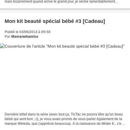
mais bizarrement quand arrive le grand jour, je sèche lamentablement.
Pourtant ce n'est pas faute de passer...
Mon kit beauté spécial bébé #3 [Cadeau]
Publié le 04/06/2014 à 09:58
Par
Mamanwhatelse
Dernière billet dans la série (avec tout ça, TicTac ne pourra être qu'un beau
bébé qui sent bon ;-)), je vous avais promis de vous parler également de la
marque Weleda, que j'apprécie beaucoup. A la naissance de Mister E., c'est
une copine habitant en...