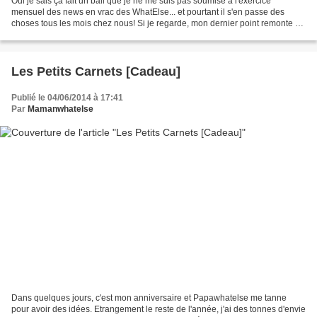
Oui je sais ça fait un bail que je ne me suis pas soumise à l'exercice
mensuel des news en vrac des WhatElse... et pourtant il s'en passe des
choses tous les mois chez nous! Si je regarde, mon dernier point remonte au
mois de novembre, shame on me. En...
Les Petits Carnets [Cadeau]
Publié le 04/06/2014 à 17:41
Par
Mamanwhatelse
Dans quelques jours, c'est mon anniversaire et Papawhatelse me tanne
pour avoir des idées. Etrangement le reste de l'année, j'ai des tonnes d'envie