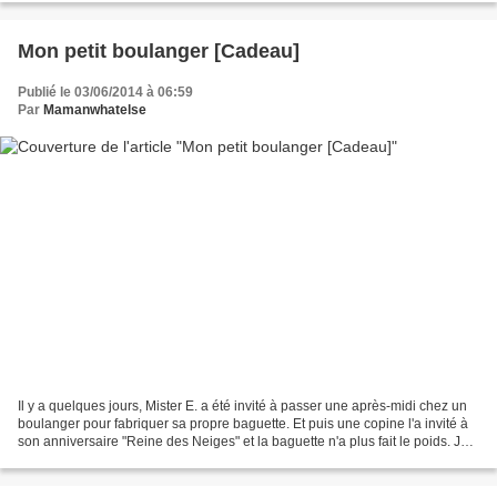
Mon petit boulanger [Cadeau]
Publié le 03/06/2014 à 06:59
Par
Mamanwhatelse
Il y a quelques jours, Mister E. a été invité à passer une après-midi chez un
boulanger pour fabriquer sa propre baguette. Et puis une copine l'a invité à
son anniversaire "Reine des Neiges" et la baguette n'a plus fait le poids. Je
n'avais pas du tout...