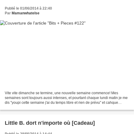
Publié le 01/06/2014 à 22:40
Par
Mamanwhatelse
Vite vite dimanche se termine, une nouvelle semaine commence! Mes
semaines sont toujours aussi intenses, et pourtant chaque lundi matin je me
dis "youpi cette semaine j'ai du temps libre et rien de prévu" et cahque
semaine je me fais rattraper par la...
Little B. dort n'importe où [Cadeau]