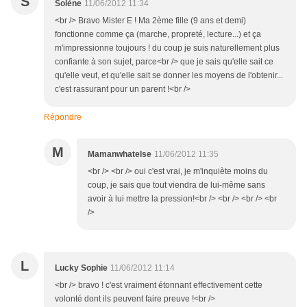
S
Solène
11/06/2012 11:34
<br /> Bravo Mister E ! Ma 2ème fille (9 ans et demi)
fonctionne comme ça (marche, propreté, lecture...) et ça
m'impressionne toujours ! du coup je suis naturellement plus
confiante à son sujet, parce<br /> que je sais qu'elle sait ce
qu'elle veut, et qu'elle sait se donner les moyens de l'obtenir...
c'est rassurant pour un parent !<br />
Répondre
M
Mamanwhatelse
11/06/2012 11:35
<br /> <br /> oui c'est vrai, je m'inquiète moins du
coup, je sais que tout viendra de lui-même sans
avoir à lui mettre la pression!<br /> <br /> <br /> <br
/>
L
Lucky Sophie
11/06/2012 11:14
<br /> bravo ! c'est vraiment étonnant effectivement cette
volonté dont ils peuvent faire preuve !<br />