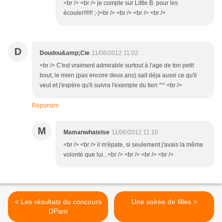
<br /> <br /> je compte sur Little B. pour les
écouler!!!!!! ;-)<br /> <br /> <br /> <br />
D
Doudou&amp;Cie
11/06/2012 11:02
<br /> C'est vraiment admirable surtout à l'age de ton petit
bout, le mien (pas encore deux ans) sait déja aussi ce qu'il
veut et j'espère qu'il suivra l'exemple du tien ^^ <br />
Répondre
M
Mamanwhatelse
11/06/2012 11:10
<br /> <br /> il m'épate, si seulement j'avais la même
volonté que lui...<br /> <br /> <br /> <br />
< Les résultats du concours
Une soirée de filles >
DPam