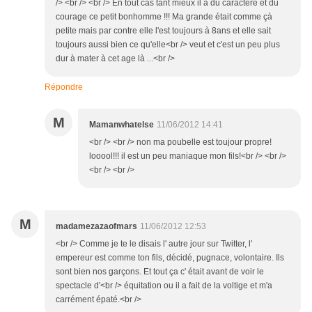
/> <br /> <br /> En tout cas tant mieux il a du caractère et du
courage ce petit bonhomme !!! Ma grande était comme çà
petite mais par contre elle l'est toujours à 8ans et elle sait
toujours aussi bien ce qu'elle<br /> veut et c'est un peu plus
dur à mater à cet age là ...<br />
Répondre
M
Mamanwhatelse
11/06/2012 14:41
<br /> <br /> non ma poubelle est toujour propre!
looool!!! il est un peu maniaque mon fils!<br /> <br />
<br /> <br />
M
madamezazaofmars
11/06/2012 12:53
<br /> Comme je te le disais l' autre jour sur Twitter, l'
empereur est comme ton fils, décidé, pugnace, volontaire. Ils
sont bien nos garçons. Et tout ça c' était avant de voir le
spectacle d'<br /> équitation ou il a fait de la voltige et m'a
carrément épaté.<br />