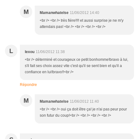
M
Mamanwhatelse
11/06/2012 14:40
<br /> <br /> très fière!!!! et aussi surprise je ne m'y
attendais pas! <br /> <br /> <br /> <br />
L
lexou
11/06/2012 11:38
<br /> déterminé et courageux ce petit bonhomme!bravo à lui,
s'il fait ses choix assez vite c'est qu'il se sent bien et qu'il a
confiance en lui!bravo!!<br />
Répondre
M
Mamanwhatelse
11/06/2012 11:40
<br /> <br /> oui ça doit être ça! je n'ai pas peur pour
son futur du coup!<br /> <br /> <br /> <br />