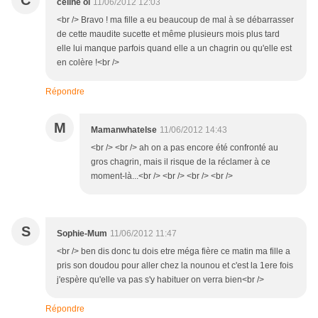
C
celine ol
11/06/2012 12:03
<br /> Bravo ! ma fille a eu beaucoup de mal à se débarrasser
de cette maudite sucette et même plusieurs mois plus tard
elle lui manque parfois quand elle a un chagrin ou qu'elle est
en colère !<br />
Répondre
M
Mamanwhatelse
11/06/2012 14:43
<br /> <br /> ah on a pas encore été confronté au
gros chagrin, mais il risque de la réclamer à ce
moment-là...<br /> <br /> <br /> <br />
S
Sophie-Mum
11/06/2012 11:47
<br /> ben dis donc tu dois etre méga fière ce matin ma fille a
pris son doudou pour aller chez la nounou et c'est la 1ere fois
j'espère qu'elle va pas s'y habituer on verra bien<br />
Répondre