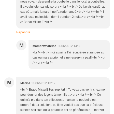
nous voyant descendre la poubelle dans le local à poubelles,
il a voulu jeter sa tutute.<br /> <br /> <br /> Je l'avais gardé, au
cas où... mais jamais il ne l'a redemandé.<br /> <br /> <br /> Il
avait juste moins bien dormi pendant 2 nuits.<br /> <br /> <br
/> Bravo Mister E!<br />
Répondre
M
Mamanwhatelse
11/06/2012 14:39
<br /> <br /> moi aussi je l'ai récupérée et rangée au
cas où mais a priori elle ne resservira pas!!!<br /> <br
/> <br /> <br />
M
Marina
11/06/2012 13:12
<br /> Bravo MisterE t'es trop fort !! Tu veux pas venir chez moi
pour donner des leçons à mon fils ....<br /> <br /> <br /> Ce
qui m'a plu dans ton billet c'est : maman la poubelle est
propre? deux solutions ou il ne voulait pas que sa précieuse
sucette soit sale ou ta poubelle est en général sale ... mdr<br