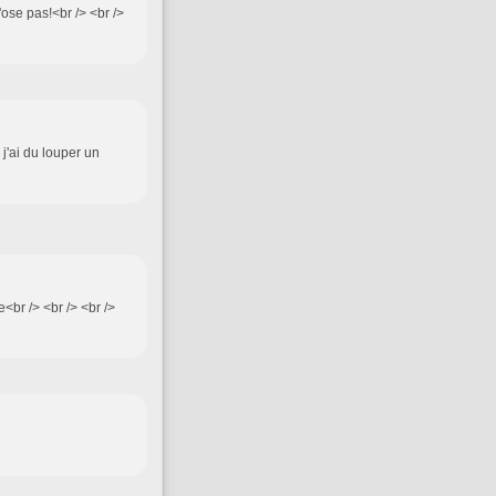
'ose pas!<br /> <br />
j'ai du louper un
<br /> <br /> <br />