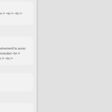
r /> <br /> <br />
'évènement! tu auras
onnectée! <br />
 /> <br />