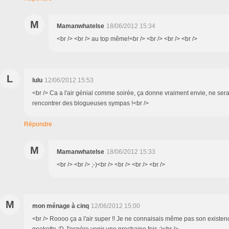
M
Mamanwhatelse
18/06/2012 15:34
<br /> <br /> au top même!<br /> <br /> <br /> <br />
L
lulu
12/06/2012 15:53
<br /> Ca a l'air génial comme soirée, ça donne vraiment envie, ne sera
rencontrer des blogueuses sympas !<br />
Répondre
M
Mamanwhatelse
18/06/2012 15:33
<br /> <br /> ;-)<br /> <br /> <br /> <br />
M
mon ménage à cinq
12/06/2012 15:00
<br /> Roooo ça a l'air super !! Je ne connaisais même pas son existen
geekette :D J'espère venir une prochaine fois :)<br />