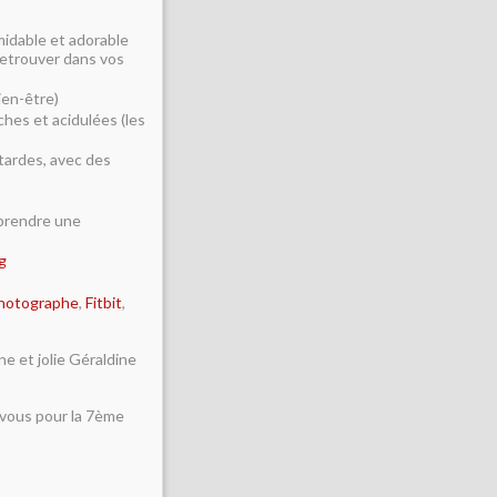
rmidable et adorable
 retrouver dans vos
en-être)
ches et acidulées (les
ardes, avec des
eprendre une
g
Photographe
,
Fitbit
,
ne et jolie Géraldine
-vous pour la 7ème