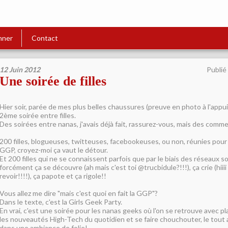
nner
Contact
12 Juin 2012
Publié
Une soirée de filles
Hier soir, parée de mes plus belles chaussures (preuve en photo à l'appui!)
2ème soirée entre filles.
Des soirées entre nanas, j'avais déjà fait, rassurez-vous, mais des comme 
200 filles, blogueuses, twitteuses, facebookeuses, ou non, réunies pour 
GGP, croyez-moi ça vaut le détour.
Et 200 filles qui ne se connaissent parfois que par le biais des réseaux s
forcément ça se découvre (ah mais c'est toi @trucbidule?!!!), ça crie (hiii
revoir!!!!), ça papote et ça rigole!!
Vous allez me dire "mais c'est quoi en fait la GGP"?
Dans le texte, c'est la Girls Geek Party.
En vrai, c'est une soirée pour les nanas geeks où l'on se retrouve avec pl
les nouveautés High-Tech du quotidien et se faire chouchouter, le tout 
dans une ambiance de folie!