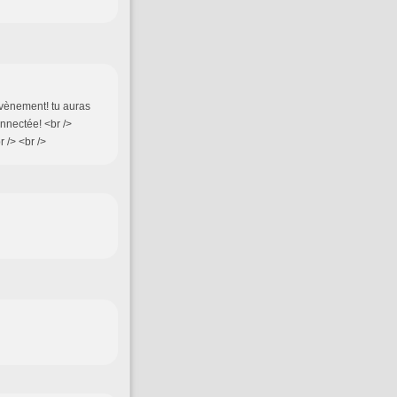
'évènement! tu auras
onnectée! <br />
 /> <br />