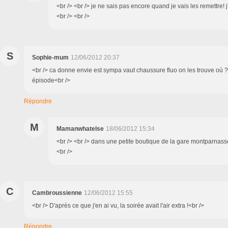
<br /> <br /> je ne sais pas encore quand je vais les remettre! j
<br /> <br />
S
Sophie-mum
12/06/2012 20:37
<br /> ca donne envie est sympa vaut chaussure fluo on les trouve où ? 
épisode<br />
Répondre
M
Mamanwhatelse
18/06/2012 15:34
<br /> <br /> dans une petite boutique de la gare montparnasse
<br />
C
Cambroussienne
12/06/2012 15:55
<br /> D'après ce que j'en ai vu, la soirée avait l'air extra !<br />
Répondre