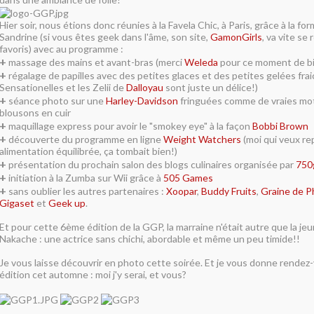
Hier soir, nous étions donc réunies à la Favela Chic, à Paris, grâce à la fo
Sandrine (si vous êtes geek dans l'âme, son site,
GamonGirls
, va vite se
favoris) avec au programme :
+
massage des mains et avant-bras (merci
Weleda
pour ce moment de bi
+
régalage de papilles avec des petites glaces et des petites gelées frai
Sensationelles et les Zelii de
Dalloyau
sont juste un délice!)
+
séance photo sur une
Harley-Davidson
fringuées comme de vraies mot
blousons en cuir
+
maquillage express pour avoir le "smokey eye" à la façon
Bobbi Brown
+
découverte du programme en ligne
Weight Watchers
(moi qui veux r
alimentation équilibrée, ça tombait bien!)
+
présentation du prochain salon des blogs culinaires organisée par
750
+
initiation à la Zumba sur Wii grâce à
505 Games
+
sans oublier les autres partenaires :
Xoopar
,
Buddy Fruits
,
Graine de 
Gigaset
et
Geek up
.
Et pour cette 6ème édition de la GGP, la marraine n'était autre que la jeu
Nakache : une actrice sans chichi, abordable et même un peu timide!!
Je vous laisse découvrir en photo cette soirée. Et je vous donne rendez
édition cet automne : moi j'y serai, et vous?