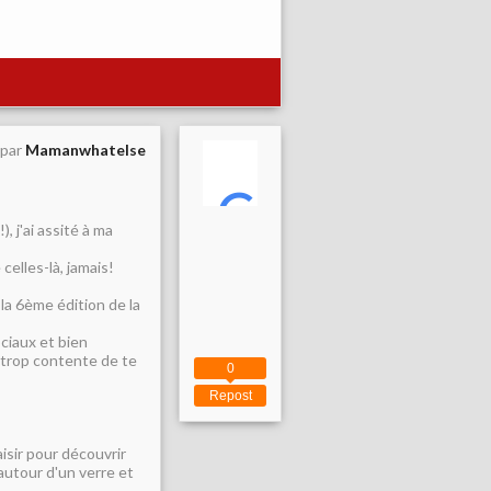
 par
Mamanwhatelse
, j'ai assité à ma
celles-là, jamais!
la 6ème édition de la
ociaux et bien
i trop contente de te
0
Repost
aisir pour découvrir
autour d'un verre et