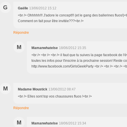
G
Gaëlle
13/06/2012 15:12
<br /> Ohhhhh!!! J'adore le concept!!! (et le gang des ballerines fluos!)<b
Comment on fait pour être invitée???<br />
Répondre
M
Mamanwhatelse
18/06/2012 15:35
<br /> <br /> <br /> il faut que tu suives la page facebook de l
toutes les infos pour t'inscrire à la prochaine session! Reste c
http://www.facebook.com/GirlsGeekParty <br /> <br /> <br /> <br
M
Madame Moustick
13/06/2012 08:47
<br /> Elles sont top vos chaussures fluos !<br />
Répondre
M
Mamanwhatelse
18/06/2012 15:34