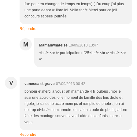
fixe pour en changer de temps en temps) :) Du coup j'ai plus
une porte de<br /> libre lol. Voilà<br /> Merci pour ce joli
concours et belle journée
Répondre
M
Mamanwhatelse
19/09/2013 13:47
<br /> <br /> participation n°25<br /> <br /> <br /> <br
/>
V
vanessa degrave
07/09/2013 00:42
bonjour et merci a vous ; ah maman de 4 ti loulous . moi je
susi une accro des jolie moment de famille des fois drole et
rigolo; je suis une accro mom pc et remplie de photo . j en ai
de trop et<br /> mom armoire du salon croule de photo.j adore
faire des montage souvent avec l aide des enfants; merci a
vous
Répondre