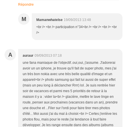
Répondre
M
Mamanwhatelse
19/09/2013 13:48
<br /> <br /> participation n°34<br /> <br /> <br /> <br
/>
A
auraur
09/09/2013 07:18
une fana maniaque de l'objectif..oui,oui, j'assume. J'adorerai
avoir un un iphone, je trouve qu'il fait de super photo, mes j'ai
un très bon nokia avec une très belle qualité d'image et un
appareil<br /> photo samsung qui fait lui aussi de super effet
(mais un peu long à déclancher Rrrr) lol. Je suis rentrée hier
soir de vacances et parmi mes 5 priorités de retour à la
maison il y a : vider la<br /> glacière, mettre le lave linge en
route, penser aux prochaines (vacances dans un an), prendre
une douche et ...Filer sur l'ordi pour faire tirer mes photos
d'été... Moi aussi j'ai du mal à choisir.<br /> Certes j'enlève les
photos flou, mais pour le reste j'ai tendance à tout faire
développer. Je les range ensuite dans des albums (albums