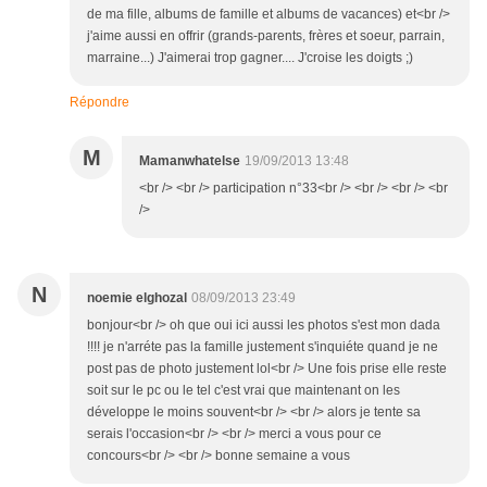
de ma fille, albums de famille et albums de vacances) et<br />
j'aime aussi en offrir (grands-parents, frères et soeur, parrain,
marraine...) J'aimerai trop gagner.... J'croise les doigts ;)
Répondre
M
Mamanwhatelse
19/09/2013 13:48
<br /> <br /> participation n°33<br /> <br /> <br /> <br
/>
N
noemie elghozal
08/09/2013 23:49
bonjour<br /> oh que oui ici aussi les photos s'est mon dada
!!!! je n'arréte pas la famille justement s'inquiéte quand je ne
post pas de photo justement lol<br /> Une fois prise elle reste
soit sur le pc ou le tel c'est vrai que maintenant on les
développe le moins souvent<br /> <br /> alors je tente sa
serais l'occasion<br /> <br /> merci a vous pour ce
concours<br /> <br /> bonne semaine a vous