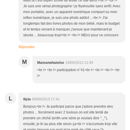
Mais là c'est super! Envie de tester ce site tiens !<br /> <br />
Je suis une sérial photographe ! je flashouille sans arrêt. Avec
mon portable, avec un appareil numérique compact ou mon
reflex numérique, je suis une photo addict ...<br /> J'ai
longtemps fait des livres photos de mon bébé, mais le budget
et le temps venant à manquer, j'avoue que maintenant je
stocke ... beaucoup trop!<br /> <br /> MErci pour ce concours
Répondre
M
Mamanwhatelse
19/09/2013 13:49
<br /> <br /> participation n°41<br /> <br /> <br /> <br
/>
L
lilyla
09/09/2013 17:41
Bonjour,<br /> Je participe parce que j'adore prendre des
photos ... forcément avec 2 loulous on est vite tenté de
prendre un cliché (enfin une série je voulais dire ^_^),
ensuite, je tri au plus vite sinon ça<br /> s'accumule trop vite
et après j'envoie par mail et je mets de côté ceux "à