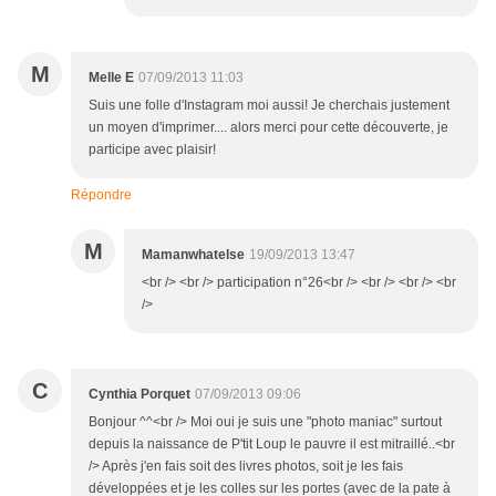
M
Melle E
07/09/2013 11:03
Suis une folle d'Instagram moi aussi! Je cherchais justement
un moyen d'imprimer.... alors merci pour cette découverte, je
participe avec plaisir!
Répondre
M
Mamanwhatelse
19/09/2013 13:47
<br /> <br /> participation n°26<br /> <br /> <br /> <br
/>
C
Cynthia Porquet
07/09/2013 09:06
Bonjour ^^<br /> Moi oui je suis une "photo maniac" surtout
depuis la naissance de P'tit Loup le pauvre il est mitraillé..<br
/> Après j'en fais soit des livres photos, soit je les fais
développées et je les colles sur les portes (avec de la pate à