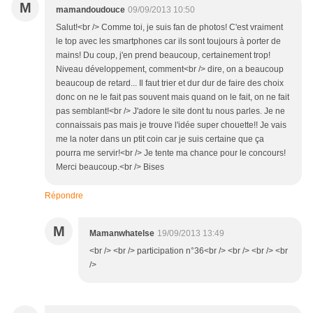
M
mamandoudouce
09/09/2013 10:50
Salut!<br /> Comme toi, je suis fan de photos! C'est vraiment
le top avec les smartphones car ils sont toujours à porter de
mains! Du coup, j'en prend beaucoup, certainement trop!
Niveau développement, comment<br /> dire, on a beaucoup
beaucoup de retard... Il faut trier et dur dur de faire des choix
donc on ne le fait pas souvent mais quand on le fait, on ne fait
pas semblant!<br /> J'adore le site dont tu nous parles. Je ne
connaissais pas mais je trouve l'idée super chouette!! Je vais
me la noter dans un ptit coin car je suis certaine que ça
pourra me servir!<br /> Je tente ma chance pour le concours!
Merci beaucoup.<br /> Bises
Répondre
M
Mamanwhatelse
19/09/2013 13:49
<br /> <br /> participation n°36<br /> <br /> <br /> <br
/>