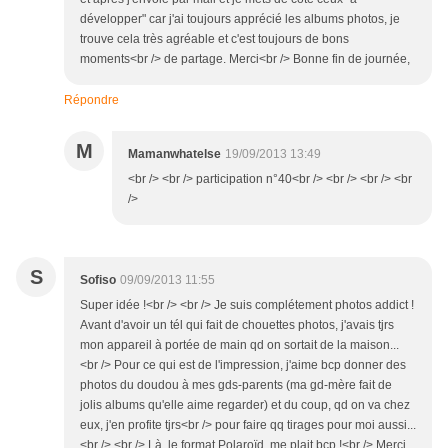
développer" car j'ai toujours apprécié les albums photos, je
trouve cela très agréable et c'est toujours de bons
moments<br /> de partage. Merci<br /> Bonne fin de journée,
Répondre
M
Mamanwhatelse
19/09/2013 13:49
<br /> <br /> participation n°40<br /> <br /> <br /> <br
/>
S
Sofiso
09/09/2013 11:55
Super idée !<br /> <br /> Je suis complétement photos addict !
Avant d'avoir un tél qui fait de chouettes photos, j'avais tjrs
mon appareil à portée de main qd on sortait de la maison...
<br /> Pour ce qui est de l'impression, j'aime bcp donner des
photos du doudou à mes gds-parents (ma gd-mère fait de
jolis albums qu'elle aime regarder) et du coup, qd on va chez
eux, j'en profite tjrs<br /> pour faire qq tirages pour moi aussi...
<br /> <br /> Là, le format Polaroïd, me plait bcp !<br /> Merci