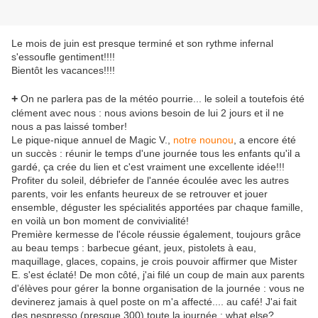
Le mois de juin est presque terminé et son rythme infernal
s'essoufle gentiment!!!!
Bientôt les vacances!!!!
+
On ne parlera pas de la météo pourrie... le soleil a toutefois été
clément avec nous : nous avions besoin de lui 2 jours et il ne
nous a pas laissé tomber!
Le pique-nique annuel de Magic V.,
notre nounou
, a encore été
un succès : réunir le temps d'une journée tous les enfants qu'il a
gardé, ça crée du lien et c'est vraiment une excellente idée!!!
Profiter du soleil, débriefer de l'année écoulée avec les autres
parents, voir les enfants heureux de se retrouver et jouer
ensemble, déguster les spécialités apportées par chaque famille,
en voilà un bon moment de convivialité!
Première kermesse de l'école réussie également, toujours grâce
au beau temps : barbecue géant, jeux, pistolets à eau,
maquillage, glaces, copains, je crois pouvoir affirmer que Mister
E. s'est éclaté! De mon côté, j'ai filé un coup de main aux parents
d'élèves pour gérer la bonne organisation de la journée : vous ne
devinerez jamais à quel poste on m'a affecté.... au café! J'ai fait
des nespresso (presque 300) toute la journée : what else?