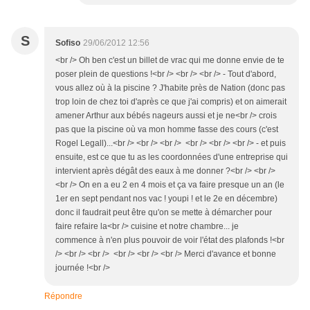
S
Sofiso
29/06/2012 12:56
<br /> Oh ben c'est un billet de vrac qui me donne envie de te
poser plein de questions !<br /> <br /> <br /> - Tout d'abord,
vous allez où à la piscine ? J'habite près de Nation (donc pas
trop loin de chez toi d'après ce que j'ai compris) et on aimerait
amener Arthur aux bébés nageurs aussi et je ne<br /> crois
pas que la piscine où va mon homme fasse des cours (c'est
Rogel Legall)...<br /> <br /> <br /> <br /> <br /> <br /> - et puis
ensuite, est ce que tu as les coordonnées d'une entreprise qui
intervient après dégât des eaux à me donner ?<br /> <br />
<br /> On en a eu 2 en 4 mois et ça va faire presque un an (le
1er en sept pendant nos vac ! youpi ! et le 2e en décembre)
donc il faudrait peut être qu'on se mette à démarcher pour
faire refaire la<br /> cuisine et notre chambre... je
commence à n'en plus pouvoir de voir l'état des plafonds !<br
/> <br /> <br /> <br /> <br /> <br /> Merci d'avance et bonne
journée !<br />
Répondre