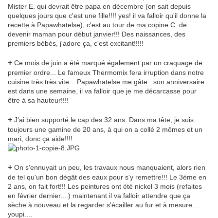
Mister E. qui devrait être papa en décembre (on sait depuis
quelques jours que c'est une fille!!!! yes! il va falloir qu'il donne la
recette à Papawhatelse), c'est au tour de ma copine C. de
devenir maman pour début janvier!!! Des naissances, des
premiers bébés, j'adore ça, c'est excitant!!!!!
+
Ce mois de juin a été marqué également par un craquage de
premier ordre... Le fameux Thermomix fera irruption dans notre
cuisine très très vite... Papawhatelse me gâte : son anniversaire
est dans une semaine, il va falloir que je me décarcasse pour
être à sa hauteur!!!!
+
J'ai bien supporté le cap des 32 ans. Dans ma tête, je suis
toujours une gamine de 20 ans, à qui on a collé 2 mômes et un
mari, donc ça aide!!!!
+
On s'ennuyait un peu, les travaux nous manquaient, alors rien
de tel qu'un bon dégât des eaux pour s'y remettre!!! Le 3ème en
2 ans, on fait fort!!! Les peintures ont été nickel 3 mois (refaites
en février dernier....) maintenant il va falloir attendre que ça
sèche à nouveau et la regarder s'écailler au fur et à mesure....
youpi....