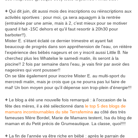
+
Qui dit juin, dit aussi mois des inscriptions ou réinscriptions aux
activités sportives : pour moi, ça sera aquagym à la rentrée
(entrainée par une amie, mais à 2, c'est mieux pour se motiver
quand il fait -15C dehors et qu'il faut resortir à 20h30 pour
barboter!!).
Mister E. s'étant éclaté ce dernier trimestre et ayant fait
beaucoup de progrès dans son appréhension de l'eau, on réitère
l'expérience des bébés nageurs et on y inscrit aussi Little B. Ne
cherchez plus les Whatelse le samedi matin, ils seront à la
piscine!! 2 fois par semaine dans l'eau, je vais finir par avoir des
nageoires qui vont pousser!!
On se tâte également pour inscrire Mister E. au multi-sport du
mercredi matin, mais je crois que ça ne pourra pas lui faire de
mal! Un bon moyen pour qu'il dépense son trop-plein d'énergie!!!
+
Le blog a été une nouvelle fois remarqué : à l'occasion de la
fête des mères, il a été sélectionné dans
le top 5 des blogs de
mamans incontournables du site Terrafemina
au côté des très
fameuses Mère Bordel, Marie de Mamans testent, Isa du blog de
maman et du Petit précis de Grumeautique. La classe, quoi!!!!
+
La fin de l'année va être riche en bébé : après le parrain de