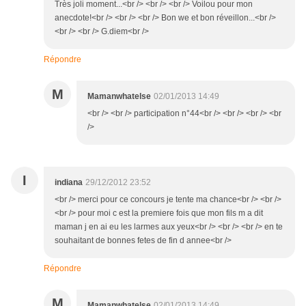
Très joli moment...<br /> <br /> <br /> Voilou pour mon
anecdote!<br /> <br /> <br /> Bon we et bon réveillon...<br />
<br /> <br /> G.diem<br />
Répondre
M
Mamanwhatelse
02/01/2013 14:49
<br /> <br /> participation n°44<br /> <br /> <br /> <br
/>
I
indiana
29/12/2012 23:52
<br /> merci pour ce concours je tente ma chance<br /> <br />
<br /> pour moi c est la premiere fois que mon fils m a dit
maman j en ai eu les larmes aux yeux<br /> <br /> <br /> en te
souhaitant de bonnes fetes de fin d annee<br />
Répondre
M
Mamanwhatelse
02/01/2013 14:49