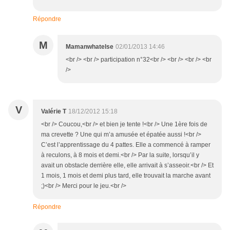
Répondre
M
Mamanwhatelse
02/01/2013 14:46
<br /> <br /> participation n°32<br /> <br /> <br /> <br
/>
V
Valérie T
18/12/2012 15:18
<br /> Coucou,<br /> et bien je tente !<br /> Une 1ère fois de
ma crevette ? Une qui m’a amusée et épatée aussi !<br />
C’est l’apprentissage du 4 pattes. Elle a commencé à ramper
à reculons, à 8 mois et demi.<br /> Par la suite, lorsqu’il y
avait un obstacle derrière elle, elle arrivait à s’asseoir.<br /> Et
1 mois, 1 mois et demi plus tard, elle trouvait la marche avant
;)<br /> Merci pour le jeu.<br />
Répondre