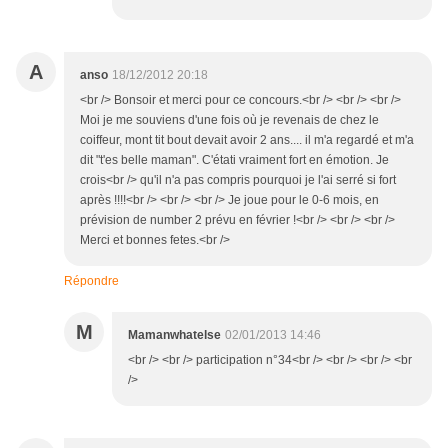
A
anso
18/12/2012 20:18
<br /> Bonsoir et merci pour ce concours.<br /> <br /> <br />
Moi je me souviens d'une fois où je revenais de chez le
coiffeur, mont tit bout devait avoir 2 ans.... il m'a regardé et m'a
dit "t'es belle maman". C'étati vraiment fort en émotion. Je
crois<br /> qu'il n'a pas compris pourquoi je l'ai serré si fort
après !!!!<br /> <br /> <br /> Je joue pour le 0-6 mois, en
prévision de number 2 prévu en février !<br /> <br /> <br />
Merci et bonnes fetes.<br />
Répondre
M
Mamanwhatelse
02/01/2013 14:46
<br /> <br /> participation n°34<br /> <br /> <br /> <br
/>