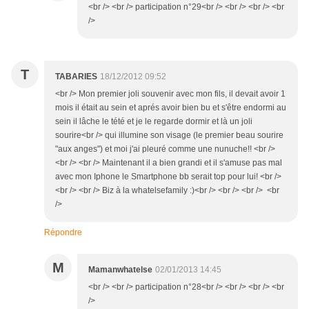
<br /> <br /> participation n°29<br /> <br /> <br /> <br
/>
T
TABARIES
18/12/2012 09:52
<br /> Mon premier joli souvenir avec mon fils, il devait avoir 1
mois il était au sein et aprés avoir bien bu et s'être endormi au
sein il lâche le tété et je le regarde dormir et là un joli
sourire<br /> qui illumine son visage (le premier beau sourire
"aux anges") et moi j'ai pleuré comme une nunuche!! <br />
<br /> <br /> Maintenant il a bien grandi et il s'amuse pas mal
avec mon Iphone le Smartphone bb serait top pour lui! <br />
<br /> <br /> Biz à la whatelsefamily :)<br /> <br /> <br /> <br
/>
Répondre
M
Mamanwhatelse
02/01/2013 14:45
<br /> <br /> participation n°28<br /> <br /> <br /> <br
/>