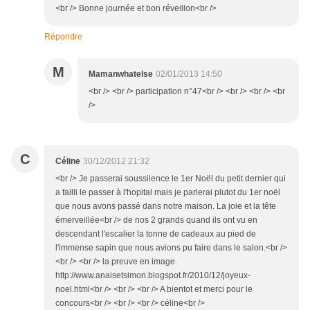
<br /> Bonne journée et bon réveillon<br />
Répondre
M
Mamanwhatelse
02/01/2013 14:50
<br /> <br /> participation n°47<br /> <br /> <br /> <br
/>
C
Céline
30/12/2012 21:32
<br /> Je passerai soussilence le 1er Noël du petit dernier qui
a failli le passer à l'hopital mais je parlerai plutot du 1er noël
que nous avons passé dans notre maison. La joie et la tête
émerveillée<br /> de nos 2 grands quand ils ont vu en
descendant l'escalier la tonne de cadeaux au pied de
l'immense sapin que nous avions pu faire dans le salon.<br />
<br /> <br /> la preuve en image.
http://www.anaisetsimon.blogspot.fr/2010/12/joyeux-
noel.html<br /> <br /> <br /> A bientot et merci pour le
concours<br /> <br /> <br /> céline<br />