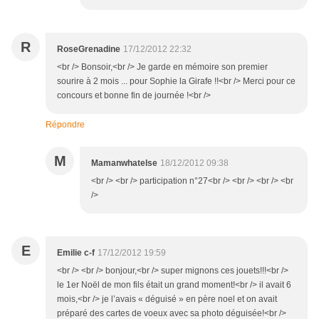
R
RoseGrenadine
17/12/2012 22:32
<br /> Bonsoir,<br /> Je garde en mémoire son premier
sourire à 2 mois ... pour Sophie la Girafe !!<br /> Merci pour ce
concours et bonne fin de journée !<br />
Répondre
M
Mamanwhatelse
18/12/2012 09:38
<br /> <br /> participation n°27<br /> <br /> <br /> <br
/>
E
Emilie c-f
17/12/2012 19:59
<br /> <br /> bonjour,<br /> super mignons ces jouets!!!<br />
le 1er Noël de mon fils était un grand moment!<br /> il avait 6
mois,<br /> je l’avais « déguisé » en père noel et on avait
préparé des cartes de voeux avec sa photo déguisée!<br />