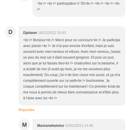
<br /> <br /> participation n°30<br /> <br /> <br /> <br
/>
D
Djahann
18/12/2012 10:43
<br /> Bonjour<br /> Merci pour ce concours<br /> Je participe
avec plaisir.<br /> Je n'ai pas encore d'enfant, mais je suis
souvent avec mes neveux et nièces. Avec mon neveux, j'avais
un peu du mal car il était souvent grognon. Et puis un jour,
alors que je lui faisais des<br /> chatouilles sur la bedaine, il
a éclaté de rire (il avait qq mois, je ne me souviens plus
exactement). Du coup, j'ai ri de bon coeur moi aussi, et ça m'a
complètement ouverte sur ce petit<br /> bonhomme. Je
craque complètement sur lui maintenant ! Ce premier éclat de
rire nous à permis de mieux faire connaissance et d'être plus
à l'aise avec lui.<br />
Répondre
M
Mamanwhatelse
02/01/2013 14:46