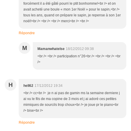
forcément il a été gâté pourri le ptit bonhomme!<br /> et on
avait acheté une boule « mon 1er Noël » pour le sapin,<br />
tous les ans, quand on prépare le sapin, je repense à son 1er
noël!<br /> <br /> <br /> merci<br /> <br />
Répondre
M
Mamanwhatelse
18/12/2012 09:38
<br /> <br /> participation n°26<br /> <br /> <br /> <br
/>
H
hell62
17/12/2012 19:34
<br /> cc<br /> je n ai pas de gamin ms la semaine derniere j
ai vu le fils de ma copine de 3 mois et j ai adoré ces petites
mimiques de sourcils trop choux<br /> je joue pr le piano<br
/> bise<br />
Répondre