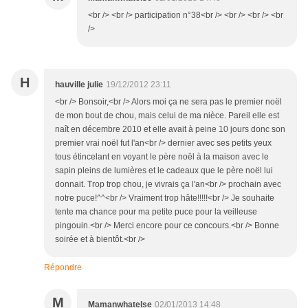
<br /> <br /> participation n°38<br /> <br /> <br /> <br
/>
H
hauville julie
19/12/2012 23:11
<br /> Bonsoir,<br /> Alors moi ça ne sera pas le premier noël
de mon bout de chou, mais celui de ma nièce. Pareil elle est
naît en décembre 2010 et elle avait à peine 10 jours donc son
premier vrai noël fut l'an<br /> dernier avec ses petits yeux
tous étincelant en voyant le père noël à la maison avec le
sapin pleins de lumières et le cadeaux que le père noël lui
donnait. Trop trop chou, je vivrais ça l'an<br /> prochain avec
notre puce!^^<br /> Vraiment trop hâte!!!!!<br /> Je souhaite
tente ma chance pour ma petite puce pour la veilleuse
pingouin.<br /> Merci encore pour ce concours.<br /> Bonne
soirée et à bientôt.<br />
Répondre
M
Mamanwhatelse
02/01/2013 14:48