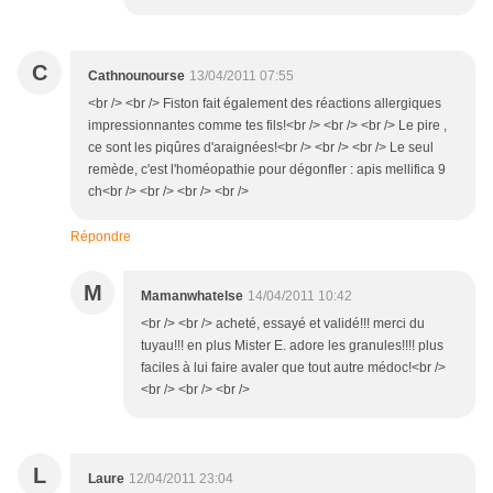
C
Cathnounourse
13/04/2011 07:55
<br /> <br /> Fiston fait également des réactions allergiques
impressionnantes comme tes fils!<br /> <br /> <br /> Le pire ,
ce sont les piqûres d'araignées!<br /> <br /> <br /> Le seul
remède, c'est l'homéopathie pour dégonfler : apis mellifica 9
ch<br /> <br /> <br /> <br />
Répondre
M
Mamanwhatelse
14/04/2011 10:42
<br /> <br /> acheté, essayé et validé!!! merci du
tuyau!!! en plus Mister E. adore les granules!!!! plus
faciles à lui faire avaler que tout autre médoc!<br />
<br /> <br /> <br />
L
Laure
12/04/2011 23:04