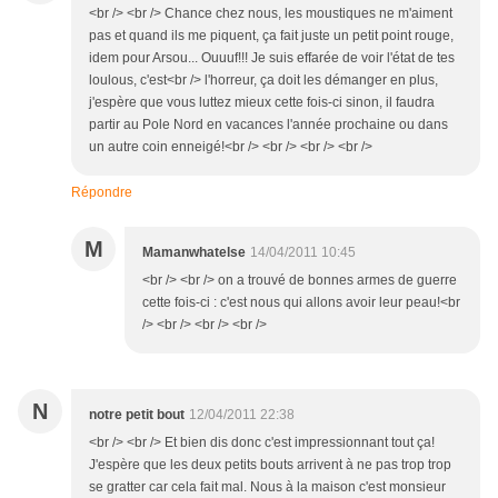
<br /> <br /> Chance chez nous, les moustiques ne m'aiment
pas et quand ils me piquent, ça fait juste un petit point rouge,
idem pour Arsou... Ouuuf!!! Je suis effarée de voir l'état de tes
loulous, c'est<br /> l'horreur, ça doit les démanger en plus,
j'espère que vous luttez mieux cette fois-ci sinon, il faudra
partir au Pole Nord en vacances l'année prochaine ou dans
un autre coin enneigé!<br /> <br /> <br /> <br />
Répondre
M
Mamanwhatelse
14/04/2011 10:45
<br /> <br /> on a trouvé de bonnes armes de guerre
cette fois-ci : c'est nous qui allons avoir leur peau!<br
/> <br /> <br /> <br />
N
notre petit bout
12/04/2011 22:38
<br /> <br /> Et bien dis donc c'est impressionnant tout ça!
J'espère que les deux petits bouts arrivent à ne pas trop trop
se gratter car cela fait mal. Nous à la maison c'est monsieur