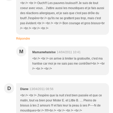
<br /> <br /> Ouch!!! Les pauvres loulous!!! Je suis de tout
coeur avec vous... J'attire aussi les moustiques et je fais aussi
des réactions allergiques, et je sais que c'est pas drôle du
tout!! J'espère<br /> qu'ils ne se grattent pas trop, mais c'est
pas évident.<br /> <br /> <br /> Bon courage et gros bisous<br
/> <br /> <br /> <br />
Répondre
M
Mamanwhatelse
14/04/2011 10:41
<br /> <br /> on arrive à limiter la gratouille, c'est ma
hantise car moi je ne sais pas me contrôler!<br /> <br
/> <br /> <br />
D
Diane
13/04/2011 08:56
<br /> <br /> J'espère que la nuit s'est bien passée et que ce
matin, tout va bien pour Mister E. et Little B. .... Pleins de
bisous à tes 2 amours !!! et fais leur la peau à ses P----N de
moustiques<br /> !!!!!<br /> <br /> <br /> <br />