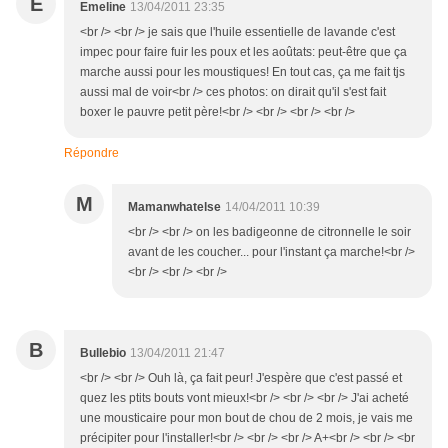
E
Emeline
13/04/2011 23:35
<br /> <br /> je sais que l'huile essentielle de lavande c'est
impec pour faire fuir les poux et les aoûtats: peut-être que ça
marche aussi pour les moustiques! En tout cas, ça me fait tjs
aussi mal de voir<br /> ces photos: on dirait qu'il s'est fait
boxer le pauvre petit père!<br /> <br /> <br /> <br />
Répondre
M
Mamanwhatelse
14/04/2011 10:39
<br /> <br /> on les badigeonne de citronnelle le soir
avant de les coucher... pour l'instant ça marche!<br />
<br /> <br /> <br />
B
Bullebio
13/04/2011 21:47
<br /> <br /> Ouh là, ça fait peur! J'espère que c'est passé et
quez les ptits bouts vont mieux!<br /> <br /> <br /> J'ai acheté
une mousticaire pour mon bout de chou de 2 mois, je vais me
précipiter pour l'installer!<br /> <br /> <br /> A+<br /> <br /> <br