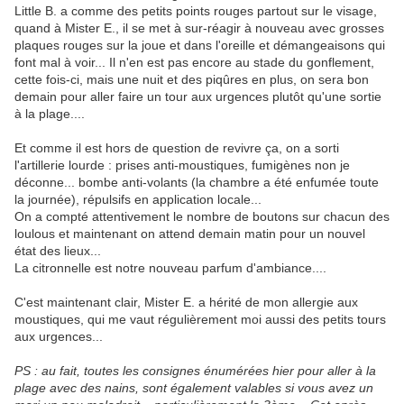
Little B. a comme des petits points rouges partout sur le visage,
quand à Mister E., il se met à sur-réagir à nouveau avec grosses
plaques rouges sur la joue et dans l'oreille et démangeaisons qui
font mal à voir... Il n'en est pas encore au stade du gonflement,
cette fois-ci, mais une nuit et des piqûres en plus, on sera bon
demain pour aller faire un tour aux urgences plutôt qu'une sortie
à la plage....
Et comme il est hors de question de revivre ça, on a sorti
l'artillerie lourde : prises anti-moustiques, fumigènes non je
déconne... bombe anti-volants (la chambre a été enfumée toute
la journée), répulsifs en application locale...
On a compté attentivement le nombre de boutons sur chacun des
loulous et maintenant on attend demain matin pour un nouvel
état des lieux...
La citronnelle est notre nouveau parfum d'ambiance....
C'est maintenant clair, Mister E. a hérité de mon allergie aux
moustiques, qui me vaut régulièrement moi aussi des petits tours
aux urgences...
PS : au fait, toutes les consignes énumérées hier pour aller à la
plage avec des nains, sont également valables si vous avez un