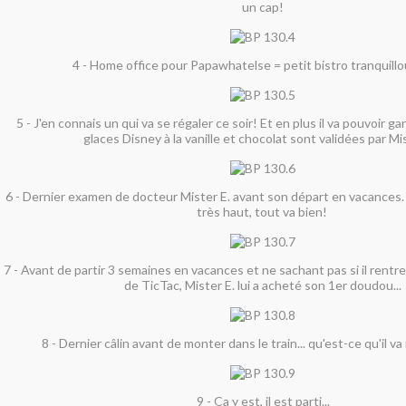
un cap!
4 - Home office pour Papawhatelse = petit bistro tranquillou
5 - J'en connais un qui va se régaler ce soir! Et en plus il va pouvoir ga
glaces Disney à la vanille et chocolat sont validées par Mis
6 - Dernier examen de docteur Mister E. avant son départ en vacances. 
très haut, tout va bien!
7 - Avant de partir 3 semaines en vacances et ne sachant pas si il rentr
de TicTac, Mister E. lui a acheté son 1er doudou...
8 - Dernier câlin avant de monter dans le train... qu'est-ce qu'il v
9 - Ça y est, il est parti...