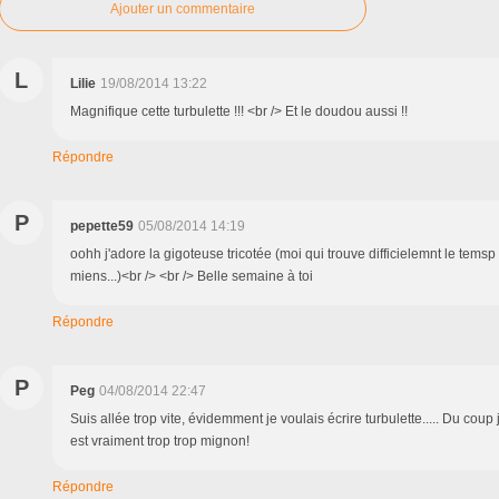
Ajouter un commentaire
L
Lilie
19/08/2014 13:22
Magnifique cette turbulette !!! <br /> Et le doudou aussi !!
Répondre
P
pepette59
05/08/2014 14:19
oohh j'adore la gigoteuse tricotée (moi qui trouve difficielemnt le temsp 
miens...)<br /> <br /> Belle semaine à toi
Répondre
P
Peg
04/08/2014 22:47
Suis allée trop vite, évidemment je voulais écrire turbulette..... Du coup 
est vraiment trop trop mignon!
Répondre