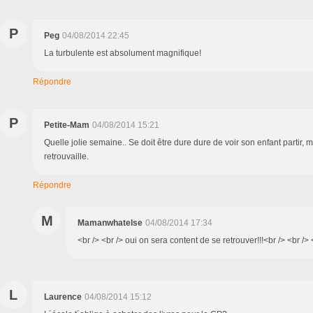
P
Peg
04/08/2014 22:45
La turbulente est absolument magnifique!
Répondre
P
Petite-Mam
04/08/2014 15:21
Quelle jolie semaine.. Se doit être dure dure de voir son enfant partir, m
retrouvaille.
Répondre
M
Mamanwhatelse
04/08/2014 17:34
<br /> <br /> oui on sera content de se retrouver!!!<br /> <br /> 
L
Laurence
04/08/2014 15:12