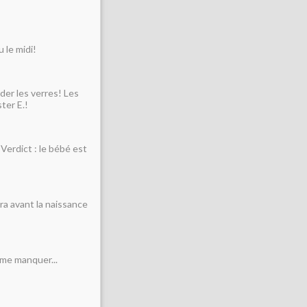
 le midi!
rder les verres! Les
ter E.!
Verdict : le bébé est
era avant la naissance
a me manquer...