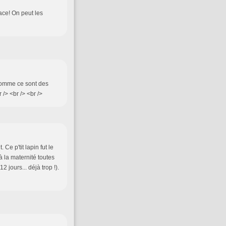
lace! On peut les
comme ce sont des
 /> <br /> <br />
Ce p'tit lapin fut le
à la maternité toutes
2 jours... déjà trop !).