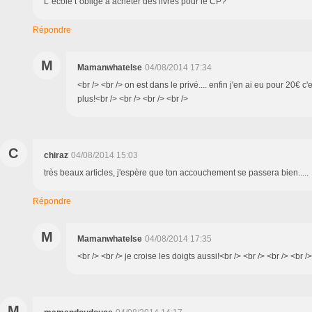
L´école t´oblige à acheter des livres pour le CP?
Répondre
M
Mamanwhatelse
04/08/2014 17:34
<br /> <br /> on est dans le privé.... enfin j'en ai eu pour 20€ c
plus!<br /> <br /> <br /> <br />
C
chiraz
04/08/2014 15:03
très beaux articles, j'espère que ton accouchement se passera bien.....
Répondre
M
Mamanwhatelse
04/08/2014 17:35
<br /> <br /> je croise les doigts aussi!<br /> <br /> <br /> <br />
M