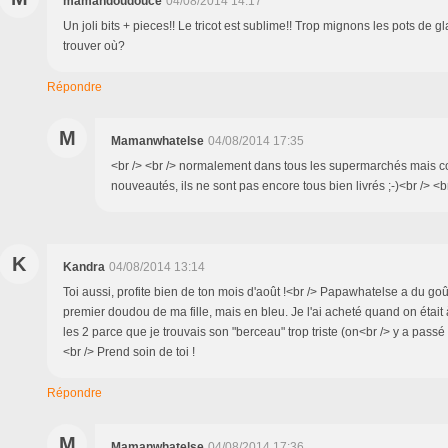
mamandoudouce
04/08/2014 14:17
Un joli bits + pieces!! Le tricot est sublime!! Trop mignons les pots de g
trouver où?
Répondre
M
Mamanwhatelse
04/08/2014 17:35
<br /> <br /> normalement dans tous les supermarchés mais 
nouveautés, ils ne sont pas encore tous bien livrés ;-)<br /> <br
K
Kandra
04/08/2014 13:14
Toi aussi, profite bien de ton mois d'août !<br /> Papawhatelse a du goût. 
premier doudou de ma fille, mais en bleu. Je l'ai acheté quand on était 
les 2 parce que je trouvais son "berceau" trop triste (on<br /> y a passé 1
<br /> Prend soin de toi !
Répondre
M
Mamanwhatelse
04/08/2014 17:36