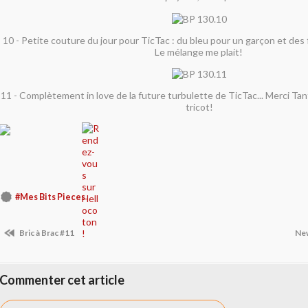
10 - Petite couture du jour pour TicTac : du bleu pour un garçon et des fl
Le mélange me plait!
11 - Complètement in love de la future turbulette de TicTac... Merci Ta
tricot!
#Mes Bits Pieces
Bric à Brac #11
New
Commenter cet article