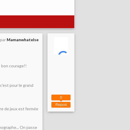
 par
Mamanwhatelse
t bon courage!!
 c'est pour le grand
0
Repost
aire de jeux est fermée
rthographe... On passe