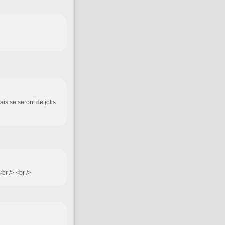
ais se seront de jolis
<br /> <br />