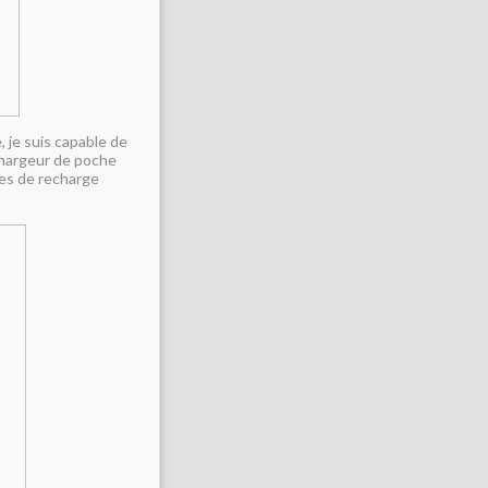
, je suis capable de
 chargeur de poche
utes de recharge