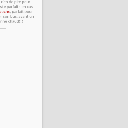
rien de pire pour
ste parfaits en cas
 poche
, parfait pour
er son bus, avant un
onne chaud!!!