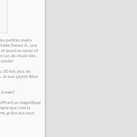
des petites mains
 belle Sweet A., une
 et aussi un spray et
en cas de chute des
e poule!
u 30 fois plus de
. Je suis plutôt fière
 à main?
'offrant un magnifique
mpte que c'est la
me, grâce aux sous