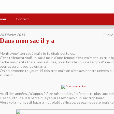
nner
Contact
26 Février 2015
Publié
Dans mon sac il y a
Montre-moi ton sac à main, je te dirais qui tu es.
C'est tellement vrai! Le sac à main d'une femme c'est vraiment un truc h
cache nos petits trucs, nos astuces, pour tenir le coup le temps d'une jo
pour assurer avec les enfants.
On en emmène toujours 15 fois trop mais on aime avoir notre univers au
au cas où...
Au fil des années, j'ai appris à être raisonnable, je n'emporte plus toute
C'est surtout aussi parce que j'en ai assez d'avoir un sac trop lourd!
Alors voilà mon petit bazar à moi, plutôt efficace, assez modeste, mais t