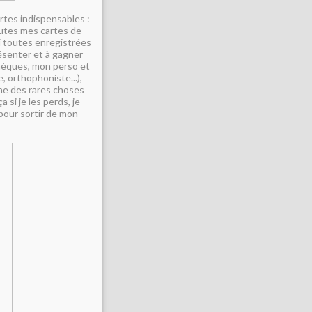
artes indispensables :
toutes mes cartes de
ai toutes enregistrées
résenter et à gagner
chèques, mon perso et
 orthophoniste...),
ne des rares choses
 si je les perds, je
 pour sortir de mon