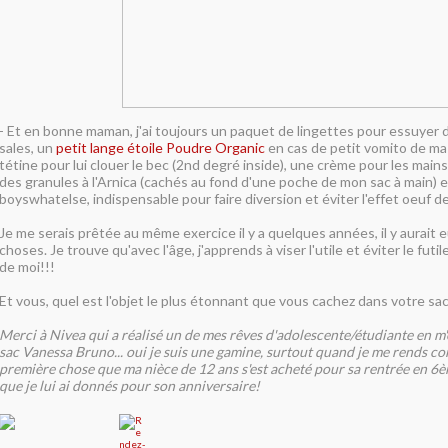
- Et en bonne maman, j'ai toujours un paquet de lingettes pour essuyer 
sales, un
petit lange étoile Poudre Organic
en cas de petit vomito de ma
tétine pour lui clouer le bec (2nd degré inside), une crème pour les mains
des granules à l'Arnica (cachés au fond d'une poche de mon sac à main) 
boyswhatelse, indispensable pour faire diversion et éviter l'effet oeuf d
Je me serais prêtée au même exercice il y a quelques années, il y aurait e
choses. Je trouve qu'avec l'âge, j'apprends à viser l'utile et éviter le futile
de moi!!!
Et vous, quel est l'objet le plus étonnant que vous cachez dans votre sac
Merci à Nivea qui a réalisé un de mes rêves d'adolescente/étudiante en m
sac Vanessa Bruno... oui je suis une gamine, surtout quand je me rends co
première chose que ma nièce de 12 ans s'est acheté pour sa rentrée en 6è
que je lui ai donnés pour son anniversaire!