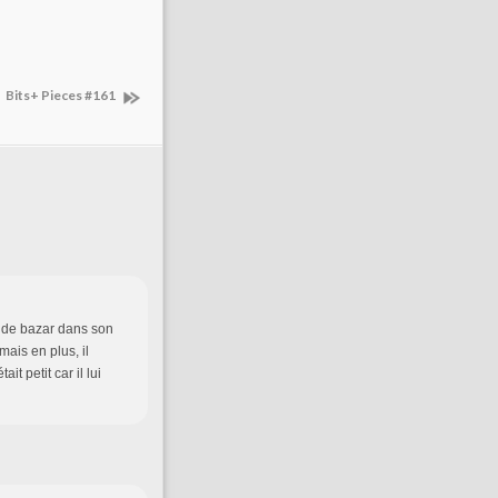
Bits+ Pieces #161
nt de bazar dans son
ais en plus, il
t petit car il lui