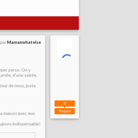
 par
Mamanwhatelse
yper perso. On y
urnée, d'une soirée,
tour de nous, juste
0
Repost
 ma maison avec moi.
oujours indispensable!