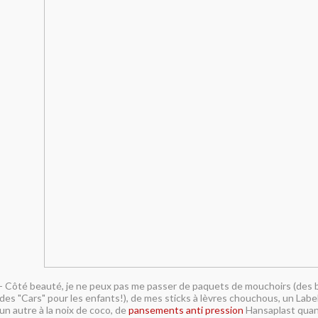
- Côté beauté, je ne peux pas me passer de paquets de mouchoirs (des b
des "Cars" pour les enfants!), de mes sticks à lèvres chouchous, un Label
un autre à la noix de coco, de
pansements anti pression
Hansaplast quan