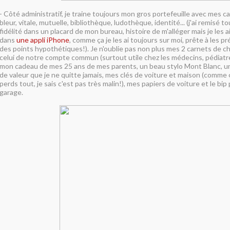
- Côté administratif, je traine toujours mon gros portefeuille avec mes c
bleur, vitale, mutuelle, bibliothèque, ludothèque, identité... (j'ai remisé 
fidélité dans un placard de mon bureau, histoire de m'alléger mais je les 
dans
une appli iPhone
, comme ça je les ai toujours sur moi, prête à les p
des points hypothétiques!). Je n'oublie pas non plus mes 2 carnets de 
celui de notre compte commun (surtout utile chez les médecins, pédiatre,
mon cadeau de mes 25 ans de mes parents, un beau stylo Mont Blanc, u
de valeur que je ne quitte jamais, mes clés de voiture et maison (comme ça
perds tout, je sais c'est pas très malin!), mes papiers de voiture et le bip
garage.