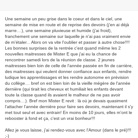
Une semaine un peu grise dans le coeur et dans le ciel, une
semaine de mise en route et de reprise des devoirs (j'en ai déjà
marre....), une semaine pluvieuse et humide (j'ai froid),
franchement une semaine sur laquelle je n'ai pas vraiment envie
de m'étaler... Alors on va vite l'oublier et passer à autre chose!!!!
Les bonnes surprises de la rentrée c'est quand même les 2
nouvelles maitresses de Mister E que j'ai eu la chance de
rencontrer samedi lors de la réunion de classe. 2 jeunes
maitresses bien loin de celle de l'année passée en fin de carrière,
des maitresses qui veulent donner confiance aux enfants, rendre
ludique les apprentissages et les rendre autonome en prévision
du collège.... bref on est bien loin de la vieille mégère de l'année
dernière (qui tirait les cheveux et humiliait les enfants devant
toute la classe quand ils avaient le malheur de ne pas avoir
compris....). Bref mon Mister E revit : là où je devais quasiment
l'attacher l'année dernière pour faire ses devoirs, maintenant il s'y
met tout seul et avec entrain! En moins de 10 jours, elles m'ont le
rebooster à fond et ça, c'est un vrai bonheur!!!
Allez je vous laisse, j'ai rendez-vous avec l'Amour (dans le pré)!!!
;-)