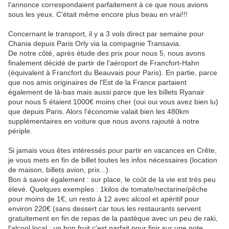
l'annonce correspondaient parfaitement à ce que nous avions
sous les yeux. C'était même encore plus beau en vrai!!!
Concernant le transport, il y a 3 vols direct par semaine pour
Chania depuis Paris Orly via la compagnie Transavia.
De notre côté, après étude des prix pour nous 5, nous avons
finalement décidé de partir de l'aéroport de Francfort-Hahn
(équivalent à Francfort du Beauvais pour Paris). En partie, parce
que nos amis originaires de l'Est de la France partaient
également de là-bas mais aussi parce que les billets Ryanair
pour nous 5 étaient 1000€ moins cher (oui oui vous avez bien lu)
que depuis Paris. Alors l'économie valait bien les 480km
supplémentaires en voiture que nous avons rajouté à notre
périple.
Si jamais vous êtes intéressés pour partir en vacances en Crête,
je vous mets en fin de billet toutes les infos nécessaires (location
de maison, billets avion, prix...).
Bon à savoir également : sur place, le coût de la vie est très peu
élevé. Quelques exemples : 1kilos de tomate/nectarine/pêche
pour moins de 1€, un resto à 12 avec alcool et apéritif pour
environ 220€ (sans dessert car tous les restaurants servent
gratuitement en fin de repas de la pastèque avec un peu de raki,
l'alcool local : un bon fruit c'est parfait pour finir sur une note