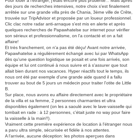
Pour louer à l'étranger, j'étais encore plus prudente... Mais après
des jours de recherches intensives, notre choix s'est finalement
arrêtée sur une grande villa près de Chania, 3ème ville de Crête,
trouvée sur TripAdvisor et proposée par un loueur professionnel.
Clic clac notre radar anti-arnaque s'est mis en alerte et après
quelques recherches de Papawhatelse sur internet pour vérifier
son sérieux et professionnalisme, on l'a contacté et on a fait
affaire!
Et très franchement, on n'a pas été déçu! Avant notre arrivée,
Papawhatelse a régulièrement échangé avec lui par WhatsApp
dès qu'une question logistique se posait et une fois arrivés, son
équipe et lui ont continué à nous suivre et à s'assurer que tout
allait bien durant nos vacances. Hyper réactifs tout le temps, ils
nous ont été par exemple d'une grande aide quand il a fallu
trouver au bout de 5 jours un médecin pour traiter l'otite de Little
B.
Sur place, nous avons eu affaire directement avec le propriétaire
de la villa et sa femme, 2 personnes charmantes et ultra
disponibles également (on les a saoulé avec le lave-vaisselle qui
tombait en rade : à 12 personnes, c'était juste no way pour faire
la vaisselle à la main!!).
Vraiment cette première expérience de location à l'étranger nous
a paru ultra simple, sécurisée et fidèle à nos attentes.
A l'arrivée, ​​​​aucune déception: les photos aperçues dans