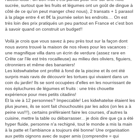
sucrée, surtout que les fruits et légumes ont un goût de dingue à
côté de ce qu'on peut manger chez nous), 2 transats + 1 parasol
à la plage entre 4 et 8€ la journée selon les endroits.... On est
très loin des prix pratiqués un peu partout en France et c'est bon
à savoir quand on construit un budget!!
Voilà je crois que vous savez à peu près tout sur la façon dont
nous avons trouvé la maison de nos rêves pour les vacances :
une magnifique villa dans un écrin de verdure (assez rare en
Crête car l'ile est très rocailleuse) au milieu des oliviers, figuiers,
citronniers et même des bananiers!
Les kidswhatelse ont profité à fond de la piscine et ils ont été
surpris mais ravis de découvrir les tortues qui vivaient dans un
coin du jardin! Ils se sont occupées d'elles en les nourrissant de
nos épluchures de légumes et fruits : une très chouette
expérience pour mes petits citadins!
Et la vie à 12 personnes? Impeccable! Les kidwhatelse étaient les
plus jeunes, ils se sont fait chouchoutés par les ados (on les a à
peine vus!!!), certains préféraient faire les courses, d'autres la
cuisine, mettre la table ou débarrasser... je dois dire que ça a été
hyper fluide, personne n'a rechigné, tout le monde a mis la main
à la patte et l'ambiance a toujours été bonne! Une organisation
aux petits oignons avec de super amis (comprendre = qui