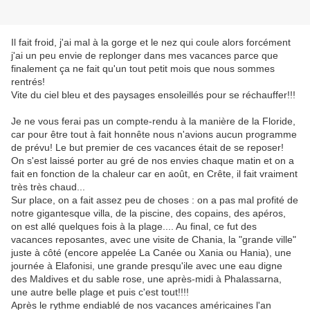
Il fait froid, j'ai mal à la gorge et le nez qui coule alors forcément
j'ai un peu envie de replonger dans mes vacances parce que
finalement ça ne fait qu'un tout petit mois que nous sommes
rentrés!
Vite du ciel bleu et des paysages ensoleillés pour se réchauffer!!!
Je ne vous ferai pas un compte-rendu à la manière de la Floride,
car pour être tout à fait honnête nous n'avions aucun programme
de prévu! Le but premier de ces vacances était de se reposer!
On s'est laissé porter au gré de nos envies chaque matin et on a
fait en fonction de la chaleur car en août, en Crête, il fait vraiment
très très chaud...
Sur place, on a fait assez peu de choses : on a pas mal profité de
notre gigantesque villa, de la piscine, des copains, des apéros,
on est allé quelques fois à la plage.... Au final, ce fut des
vacances reposantes, avec une visite de Chania, la "grande ville"
juste à côté (encore appelée La Canée ou Xania ou Hania), une
journée à Elafonisi, une grande presqu'ile avec une eau digne
des Maldives et du sable rose, une après-midi à Phalassarna,
une autre belle plage et puis c'est tout!!!!
Après le rythme endiablé de nos vacances américaines l'an