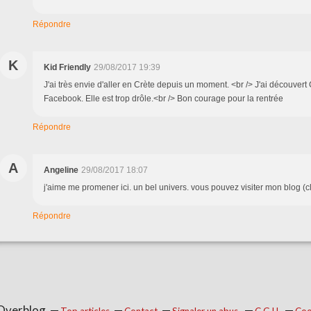
Répondre
K
Kid Friendly
29/08/2017 19:39
J'ai très envie d'aller en Crète depuis un moment. <br /> J'ai découvert
Facebook. Elle est trop drôle.<br /> Bon courage pour la rentrée
Répondre
A
Angeline
29/08/2017 18:07
j'aime me promener ici. un bel univers. vous pouvez visiter mon blog (
Répondre
 Overblog
Top articles
Contact
Signaler un abus
C.G.U.
Coo