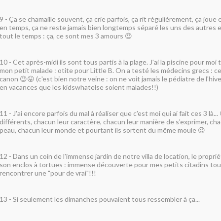
9 - Ça se chamaille souvent, ça crie parfois, ça rit régulièrement, ça jo
en temps, ça ne reste jamais bien longtemps séparé les uns des autres e
tout le temps : ça, ce sont mes 3 amours 😍
10 - Cet après-midi ils sont tous partis à la plage. J'ai la piscine pour moi
mon petit malade : otite pour Little B. On a testé les médecins grecs : cel
canon 😉😛 (c'est bien notre veine : on ne voit jamais le pédiatre de l'hiver
en vacances que les kidswhatelse soient malades!!)
11 - J'ai encore parfois du mal à réaliser que c'est moi qui ai fait ces 3 là... 
différents, chacun leur caractère, chacun leur manière de s'exprimer, ch
peau, chacun leur monde et pourtant ils sortent du même moule 😉
12 - Dans un coin de l'immense jardin de notre villa de location, le propr
son enclos à tortues : immense découverte pour mes petits citadins tout
rencontrer une "pour de vrai"!!!
13 - Si seulement les dimanches pouvaient tous ressembler à ça...