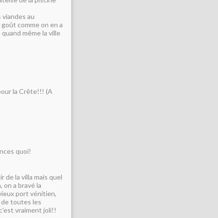
s viandes au
un goût comme on en a
u quand même la ville
our la Crête!!! (A
cances quoi!
 de la villa mais quel
, on a bravé la
vieux port vénitien,
s de toutes les
'est vraiment joli!!