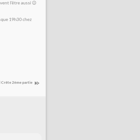
vent l'être aussi 😉
resque 19h30 chez
al Crête 2ème partie