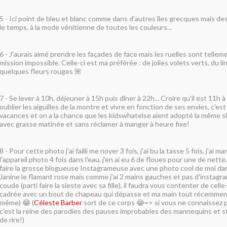
5 - Ici point de bleu et blanc comme dans d'autres îles grecques mais des 
le temps, à la mode vénitienne de toutes les couleurs...
6 - J'aurais aimé prendre les façades de face mais les ruelles sont tellem
mission impossible. Celle-ci est ma préférée : de jolies volets verts, du l
quelques fleurs rouges 🌺
7 - Se lever à 10h, déjeuner à 15h puis dîner à 22h... Croire qu'il est 11h à
oublier les aiguilles de la montre et vivre en fonction de ses envies, c'est
vacances et on a la chance que les kidswhatelse aient adopté la même s
avec grasse matinée et sans réclamer à manger à heure fixe!
8 - Pour cette photo j'ai failli me noyer 3 fois, j'ai bu la tasse 5 fois, j'ai
l'appareil photo 4 fois dans l'eau, j'en ai eu 6 de floues pour une de nette..
faire la grosse blogueuse Instagrameuse avec une photo cool de moi dan
Janine le flamant rose mais comme j'ai 2 mains gauches et pas d'instagr
coude (parti faire la sieste avec sa fille), il faudra vous contenter de celle
cadrée avec un bout de chapeau qui dépasse et ma main tout récemme
même) 😂 (
Céleste Barber
sort de ce corps 😂=> si vous ne connaissez 
c'est la reine des parodies des pauses improbables des mannequins et sta
de rire!)