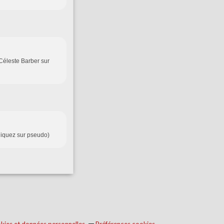
 Céleste Barber sur
cliquez sur pseudo)
kies et données personnelles
Préférences cookies