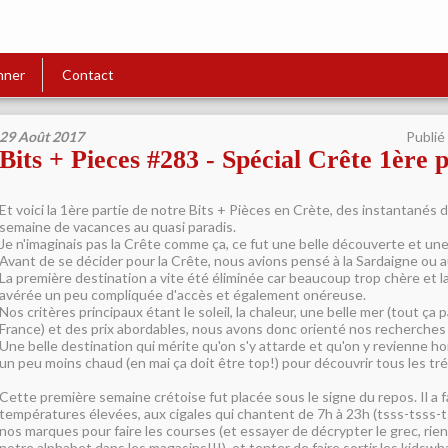
nner
Contact
29 Août 2017
Publié
Bits + Pieces #283 - Spécial Crête 1ère p
Et voici la 1ère partie de notre Bits + Pièces en Crète, des instantanés 
semaine de vacances au quasi paradis.
Je n'imaginais pas la Crête comme ça, ce fut une belle découverte et une 
Avant de se décider pour la Crête, nous avions pensé à la Sardaigne ou au
La première destination a vite été éliminée car beaucoup trop chère et l
avérée un peu compliquée d'accès et également onéreuse.
Nos critères principaux étant le soleil, la chaleur, une belle mer (tout ça p
France) et des prix abordables, nous avons donc orienté nos recherches 
Une belle destination qui mérite qu'on s'y attarde et qu'on y revienne hor
un peu moins chaud (en mai ça doit être top!) pour découvrir tous les tré
Cette première semaine crétoise fut placée sous le signe du repos. Il a f
températures élevées, aux cigales qui chantent de 7h à 23h (tsss-tsss-ts
nos marques pour faire les courses (et essayer de décrypter le grec, rien 
notre alphabet dans les magasins!!!), et tenter de faire sortir les kidswh