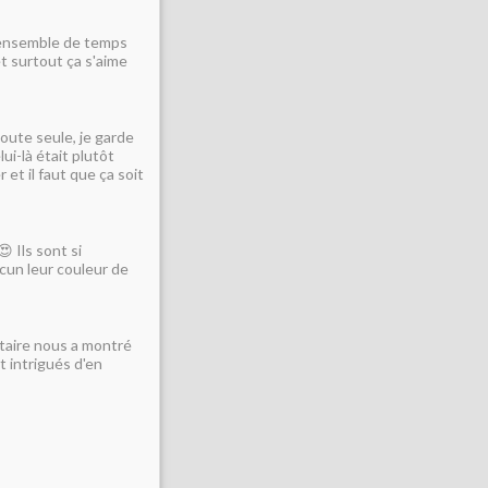
ue ensemble de temps
t surtout ça s'aime
 toute seule, je garde
ui-là était plutôt
 et il faut que ça soit
😍 Ils sont si
acun leur couleur de
iétaire nous a montré
 intrigués d'en