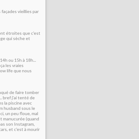
façades vieillies par
ent étroites que c'est
inge qui sèche et
 14h ou 15h à 18h...
 ça les vraies
low life que nous
 manqué de faire tomber
. bref j'ai tenté de
s la piscine avec
am husband sous le
-ci, un peu floue, mal
nt manucurée (quand
pas son Instagram,
rs, et c'est à mourir