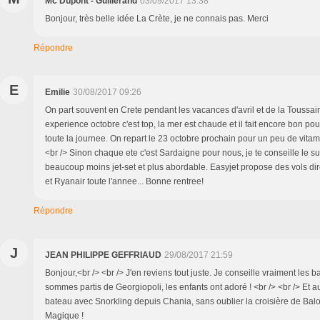
Mc Dupont - Guillerand
03/09/2017 13:38
Bonjour, très belle idée La Crète, je ne connais pas. Merci
Répondre
E
Emilie
30/08/2017 09:26
On part souvent en Crete pendant les vacances d'avril et de la Toussai
experience octobre c'est top, la mer est chaude et il fait encore bon pour
toute la journee. On repart le 23 octobre prochain pour un peu de vitami
<br /> Sinon chaque ete c'est Sardaigne pour nous, je te conseille le s
beaucoup moins jet-set et plus abordable. Easyjet propose des vols dire
et Ryanair toute l'annee... Bonne rentree!
Répondre
J
JEAN PHILIPPE GEFFRIAUD
29/08/2017 21:59
Bonjour,<br /> <br /> J'en reviens tout juste. Je conseille vraiment les
sommes partis de Georgiopoli, les enfants ont adoré ! <br /> <br /> Et 
bateau avec Snorkling depuis Chania, sans oublier la croisière de Balos
Magique !