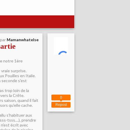
 par
Mamanwhatelse
artie
de notre 1ère
vraie surprise.
x Pouilles en Italie.
a seconde s'est
as trop loin de la
vers la Crête.
0
s saison, quand il fait
sors qu'elle cache.
Repost
allu s'habituer aux
ss-tsss....), prendre
n'est écrit avec
atelse de la piscine