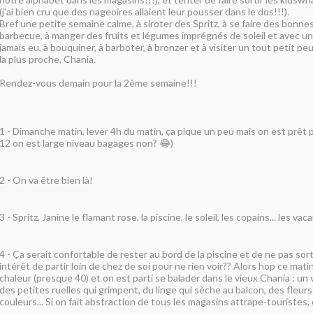
(j'ai bien cru que des nageoires allaient leur pousser dans le dos!!!).
Bref une petite semaine calme, à siroter des Spritz, à se faire des bonne
barbecue, à manger des fruits et légumes imprégnés de soleil et avec 
jamais eu, à bouquiner, à barboter, à bronzer et à visiter un tout petit pe
la plus proche, Chania.
Rendez-vous demain pour la 2ème semaine!!!
1 - Dimanche matin, lever 4h du matin, ça pique un peu mais on est prêt p
12 on est large niveau bagages non? 😂)
2 - On va être bien là!
3 - Spritz, Janine le flamant rose, la piscine, le soleil, les copains... les va
4 - Ça serait confortable de rester au bord de la piscine et de ne pas sortir
intérêt de partir loin de chez de soi pour ne rien voir?? Alors hop ce matin
chaleur (presque 40) et on est parti se balader dans le vieux Chania : un 
des petites ruelles qui grimpent, du linge qui sèche au balcon, des fleur
couleurs... Si on fait abstraction de tous les magasins attrape-touristes, c