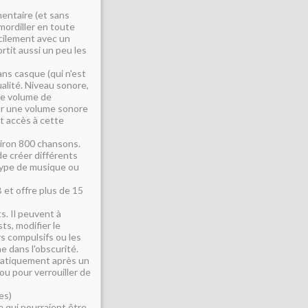
mentaire (et sans
mordiller en toute
facilement avec un
rtit aussi un peu les
ns casque (qui n'est
alité. Niveau sonore,
 le volume de
ur une volume sonore
nt accès à cette
viron 800 chansons.
 de créer différents
 type de musique ou
 et offre plus de 15
ts. Il peuvent à
ts, modifier le
rs compulsifs ou les
e dans l'obscurité.
omatiquement après un
ou pour verrouiller de
es)
 qui pourraient être