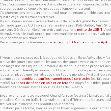
C'est fou comme à pas encore 3 ans, elle est déjà bien dégourdie. Le hic c'
secteur et que du coup elle ne peut pas l'emporter partout.
J'ai cherché longtemps un lecteur mp3 pour les enfants, solide, pas tro
qualité et j'ai eu du mal à en trouver.
Il y a quelques années j'avais acheté à Little B (l'autre grand fan de musiqu
demandé que des CD à son dernier anniversaire : Kids United, Amir, Str
Jackson, Génération Goldman entre autres...) une
petite clé USB Titi
qui
de mp3. Mais elle était petite, pas très maniable et surtout il n'y avait p
pour chercher ses chansons.
Récemment je suis tombée sur ce
lecteur mp3 Ocarina
sur le site
Apiki
.
Si vous ne connaissez pas la boutique de jouets en ligne Apiki, allez y fai
trouve des jouets pas comme les autres, des jouets venus du monde ent
nos magasins classiques. Leur marque de fabrique c'est de proposer des
éducatifs, eco-friendly et innovants. Un peu tout ce que j'aime. J'en ai u
jouets en plastic que l'on retrouve chez tout le monde... J'y ai d'ailleurs 
comme cet
ensemble de familles magnétiques à construire
(parfait pour 
mixité) ou ce
set de pêche en bois et en feutrine
magnifique (idéal pour l
feront des cadeaux sympas pour les 3 ans de Sweet A.
Bref, revenons à notre musique! Quand j'ai reçu Ocarina à la maison, j'ai 
emballée. Conçu en Italie, il est vraiment très différent des lecteurs bas
trouver sur le marché des produits pour enfants :
+ d'abord par sa forme, avec sa poignée hyper ergonomique qui permet a