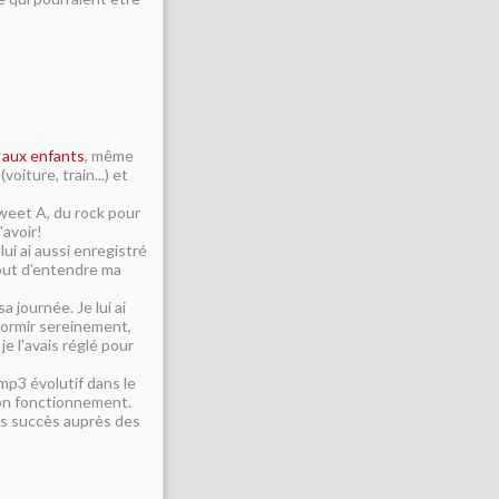
 aux enfants
, même
oiture, train...) et
Sweet A, du rock pour
'avoir!
lui ai aussi enregistré
rtout d'entendre ma
a journée. Je lui ai
ndormir sereinement,
je l'avais réglé pour
mp3 évolutif dans le
son fonctionnement.
ros succès auprès des