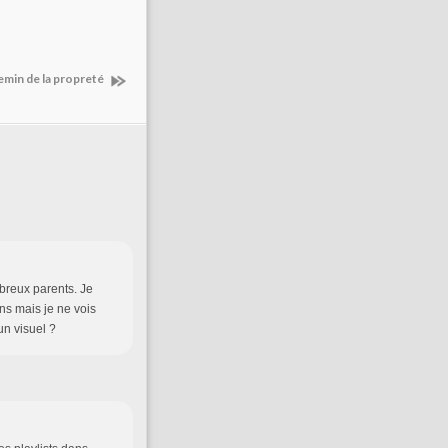
emin de la propreté
mbreux parents. Je
ns mais je ne vois
un visuel ?