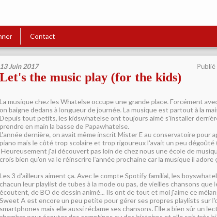
nner
Contact
13 Juin 2017
Publié
Let's the music play (for the kids)
La musique chez les Whatelse occupe une grande place. Forcément avec
on baigne dedans à longueur de journée. La musique est partout à la mai
Depuis tout petits, les kidswhatelse ont toujours aimé s'installer derrièr
prendre en main la basse de Papawhatelse.
L'année dernière, on avait même inscrit Mister E au conservatoire pour 
piano mais le côté trop scolaire et trop rigoureux l'avait un peu dégoûté (
Heureusement j'ai découvert pas loin de chez nous une école de musique
crois bien qu'on va le réinscrire l'année prochaine car la musique il adore 
Les 3 d'ailleurs aiment ça. Avec le compte Spotify familial, les boyswhate
chacun leur playlist de tubes à la mode ou pas, de vieilles chansons que 
écoutent, de BO de dessin animé... Ils ont de tout et moi j'aime ce mélan
Sweet A est encore un peu petite pour gérer ses propres playlists sur l'
smartphones mais elle aussi réclame ses chansons. Elle a bien sûr un le
chambre pour écouter des comptines ou des histoires et elle sait très b