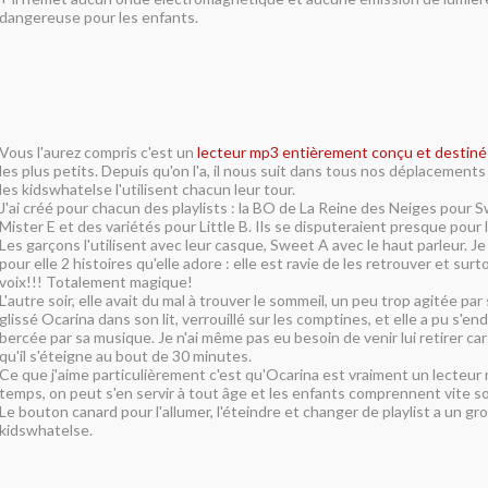
dangereuse pour les enfants.
Vous l'aurez compris c'est un
lecteur mp3 entièrement conçu et destiné
les plus petits. Depuis qu'on l'a, il nous suit dans tous nos déplacements (v
les kidswhatelse l'utilisent chacun leur tour.
J'ai créé pour chacun des playlists : la BO de La Reine des Neiges pour 
Mister E et des variétés pour Little B. Ils se disputeraient presque pour l
Les garçons l'utilisent avec leur casque, Sweet A avec le haut parleur. Je 
pour elle 2 histoires qu'elle adore : elle est ravie de les retrouver et su
voix!!! Totalement magique!
L'autre soir, elle avait du mal à trouver le sommeil, un peu trop agitée par s
glissé Ocarina dans son lit, verrouillé sur les comptines, et elle a pu s'e
bercée par sa musique. Je n'ai même pas eu besoin de venir lui retirer car 
qu'il s'éteigne au bout de 30 minutes.
Ce que j'aime particulièrement c'est qu'Ocarina est vraiment un lecteur 
temps, on peut s'en servir à tout âge et les enfants comprennent vite 
Le bouton canard pour l'allumer, l'éteindre et changer de playlist a un g
kidswhatelse.