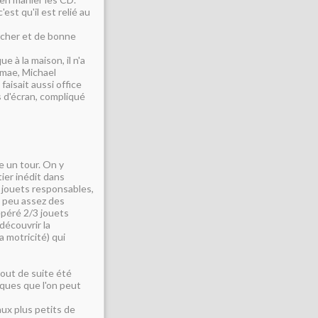
est qu'il est relié au
p cher et de bonne
e à la maison, il n'a
omae, Michael
 faisait aussi office
as d'écran, compliqué
re un tour. On y
ier inédit dans
 jouets responsables,
n peu assez des
repéré 2/3 jouets
découvrir la
a motricité) qui
tout de suite été
iques que l'on peut
ux plus petits de