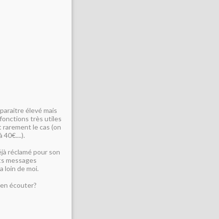
 paraitre élevé mais
fonctions très utiles
t rarement le cas (on
 40€....).
éjà réclamé pour son
tits messages
 loin de moi.
 en écouter?