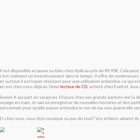
Il est disponible en jaune ou bleu chez Apiki au prix de 89,90€. Cela peut
c'est vraiment un investissement dans le temps. Il offre de nombreuses 
et surtout il est hyper résistant pour une utilisation enfantine, ce qui es
en est chez nous déjà au 2ème
lecteur de CD
, acheté chez Eveil et Jeux à
Sweet A qui part en vacances 10 jours chez ses grands-parents me l'a d
voyage en train. Je vais lui enregistrer de nouvelles histoires et des pe
personnels pour qu'elle puisse entendre le son de ma voix quand elle sera
Et chez vous, vous êtes musique ou pas du tout? Vos enfants aiment-ils