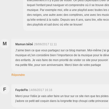
effectivement il n'y a pas de visuel. On peut cependant créer d
lequel l'enfant peut naviguer et comprendre où il se trouve dè
musique. Par exemple moi, elle a une playlist avec toutes les
des neiges, une autre avec des comptines, une avec les mus
qu'elle entend à la radio. Depuis ses 4 ans, sans lire, elle rec
des playlists et sait donc où elle se trouve!
M
Maman bébé
28/06/2017 11:11
J’aime bien ce que vous partagez sur ce blog maman. Moi-même j’ai g
musique et j’en considère bien l’importance de la musique pour le d
des enfants. Je vais faire de mon priorité de visiter ce site pour pouvoir
ma petite fille, pour son anniversaire. Merci bien de votre partage
Répondre
F
FaydeFlo
14/06/2017 16:16
Merci pour l'idée je vais aller faire un tour sur ce site rien que tes pist
j'adore ce petit œil coquin dans la lorgnette trop choupi cette princesse