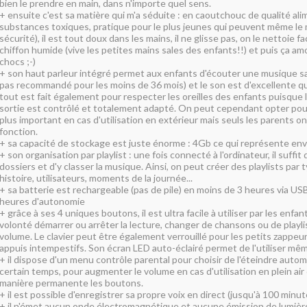
bien le prendre en main, dans n'importe quel sens.
+ ensuite c'est sa matière qui m'a séduite : en caoutchouc de qualité ali
substances toxiques, pratique pour le plus jeunes qui peuvent même le 
sécurité), il est tout doux dans les mains, il ne glisse pas, on le nettoie 
chiffon humide (vive les petites mains sales des enfants!!) et puis ça amo
chocs ;-)
+ son haut parleur intégré permet aux enfants d'écouter une musique sa
pas recommandé pour les moins de 36 mois) et le son est d'excellente qu
tout est fait également pour respecter les oreilles des enfants puisque
sortie est contrôlé et totalement adapté. On peut cependant opter po
plus important en cas d'utilisation en extérieur mais seuls les parents o
fonction.
+ sa capacité de stockage est juste énorme : 4Gb ce qui représente en
+ son organisation par playlist : une fois connecté à l'ordinateur, il suffit
dossiers et d'y classer la musique. Ainsi, on peut créer des playlists par
histoire, utilisateurs, moments de la journée...
+ sa batterie est rechargeable (pas de pile) en moins de 3 heures via USB
heures d'autonomie
+ grâce à ses 4 uniques boutons, il est ultra facile à utiliser par les enfan
volonté démarrer ou arrêter la lecture, changer de chansons ou de playlis
volume. Le clavier peut être également verrouillé pour les petits zappeu
appuis intempestifs. Son écran LED auto-éclairé permet de l'utiliser mêm
+ il dispose d'un menu contrôle parental pour choisir de l'éteindre aut
certain temps, pour augmenter le volume en cas d'utilisation en plein air 
manière permanente les boutons.
+ il est possible d'enregistrer sa propre voix en direct (jusqu'à 100 minut
+ il n'émet aucun onde électromagnétique et aucune émission de lumière