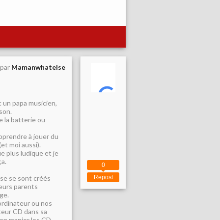
 par
Mamanwhatelse
 un papa musicien,
son.
e la batterie ou
apprendre à jouer du
et moi aussi).
 plus ludique et je
ça.
0
lse se sont créés
Repost
leurs parents
ge.
ordinateur ou nos
cteur CD dans sa
ien manier les CD.