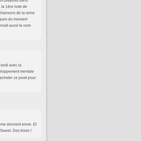
es playlists dans
s la 1ère note de
 chansons de la reine
iques du moment
onnait aussi le nom
randi avec la
éveloppement mentale
 acheter ce jouet pour
es me donnent envie. Et
 Sweet. Des bises !