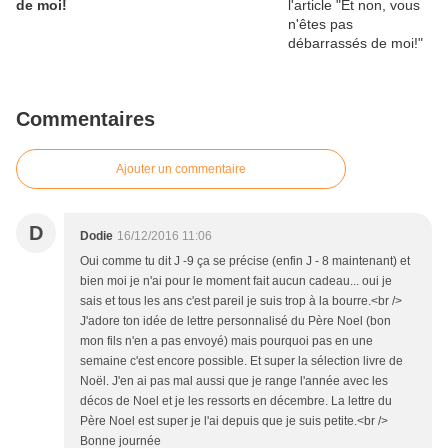
de moi!
Commentaires
Ajouter un commentaire
D
Dodie
16/12/2016 11:06
Oui comme tu dit J -9 ça se précise (enfin J - 8 maintenant) et
bien moi je n'ai pour le moment fait aucun cadeau... oui je
sais et tous les ans c'est pareil je suis trop à la bourre.<br />
J'adore ton idée de lettre personnalisé du Père Noel (bon
mon fils n'en a pas envoyé) mais pourquoi pas en une
semaine c'est encore possible. Et super la sélection livre de
Noël. J'en ai pas mal aussi que je range l'année avec les
décos de Noel et je les ressorts en décembre. La lettre du
Père Noel est super je l'ai depuis que je suis petite.<br />
Bonne journée