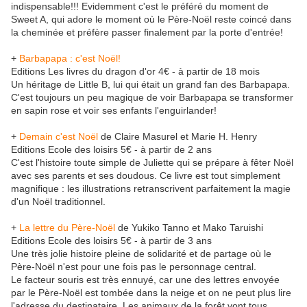
indispensable!!! Evidemment c'est le préféré du moment de
Sweet A, qui adore le moment où le Père-Noël reste coincé dans
la cheminée et préfère passer finalement par la porte d'entrée!
+
Barbapapa : c'est Noël!
Editions Les livres du dragon d'or 4€ - à partir de 18 mois
Un héritage de Little B, lui qui était un grand fan des Barbapapa.
C'est toujours un peu magique de voir Barbapapa se transformer
en sapin rose et voir ses enfants l'enguirlander!
+
Demain c'est Noël
de Claire Masurel et Marie H. Henry
Editions Ecole des loisirs 5€ - à partir de 2 ans
C'est l'histoire toute simple de Juliette qui se prépare à fêter Noël
avec ses parents et ses doudous. Ce livre est tout simplement
magnifique : les illustrations retranscrivent parfaitement la magie
d'un Noël traditionnel.
+
La lettre du Père-Noël
de Yukiko Tanno et Mako Taruishi
Editions Ecole des loisirs 5€ - à partir de 3 ans
Une très jolie histoire pleine de solidarité et de partage où le
Père-Noël n'est pour une fois pas le personnage central.
Le facteur souris est très ennuyé, car une des lettres envoyée
par le Père-Noël est tombée dans la neige et on ne peut plus lire
l'adresse du destinataire. Les animaux de la forêt vont tous