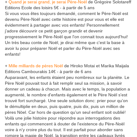
+
Quand je serai grand, je serai Père-Noël
de Grégoire Solotareff
Editions Ecole des loisirs 5€ - à partir de 5 ans
Si vous vous êtes toujours demandé, comment le Père-Noël est
devenu Père-Noël avec cette histoire est pour vous et elle est
évidemment à partager avec vos enfants! Personnellement
j'adore découvrir ce petit garçon grandir et devenir
progressivement le Père-Noël que l'on connait tous aujourd'hui!
Un très beau conte de Noël, je dirai même que c'est la base à
avoir lu pour préparer Noël et parler du Père-Noël avec ses
enfants!
+
Mille milliards de pères Noël
de Hiroko Motai et Marika Maijala
Editions Cambourakis 14€ - à partir de 6 ans
Auparavant, les enfants étaient peu nombreux sur la planète. Le
Père Noël pouvait tout à fait remplir seul sa mission, à savoir
donner un cadeau à chacun. Mais avec le temps, la population a
augmenté, le nombre d'enfants également et le Père Noël s'est
trouvé fort surchargé. Une seule solution donc: prier pour qu'on
le démultiplie en deux, puis quatre, puis dix, puis un million de
pères Nöel. Car hors de question qu'un seul enfant soit oublié!
Voilà une jolie histoire pour répondre aux interrogations des
enfants qui commencent à douter de l'existence du Père-Noël
voire à n'y croire plus du tout. Il est parfait pour aborder sans
rompre la magie de Noël, la transition entre les cadeaux livrés