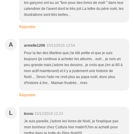
les garçons ont eu un "bon pour des livres de noël " dans leur
calendrier de l'avent dont le très joli La lettre du père noël, les
illustrations sont très belles...
Répondre
A
armelle1206
15/12/2016 12:54
Pour la fan des Martine que j'ai été petite et que je suis
toujours (je continue à acheter les albums... euh... je suis un
peu grande mais j'adore les dessins.. je crois que j'en ai 80 à
mon actif maintenant) et il y a justement une histoire de
Noël.... Sinon l'ado ne croit plus au papa noël, donc plus
d'histoire à lire... Maman frustrée... rires
Répondre
L
lexou
15/12/2016 12:23
Je suis pareille, j'adore les livres de Noël, je t'explique pas
mon bonheur chez Cultura hier matin!!!J'en ai acheté pour
mettre dans la hotte du Père Noël!!!!