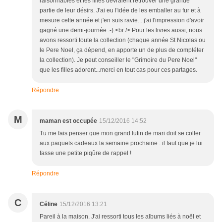
raisonnables et les filles devraient retrouver une grande
partie de leur désirs. J'ai eu l'idée de les emballer au fur et à
mesure cette année et j'en suis ravie... j'ai l'impression d'avoir
gagné une demi-journée :-).<br /> Pour les livres aussi, nous
avons ressorti toute la collection (chaque année St Nicolas ou
le Pere Noel, ça dépend, en apporte un de plus de compléter
la collection). Je peut conseiller le "Grimoire du Pere Noel"
que les filles adorent...merci en tout cas pour ces partages.
Répondre
M
maman est occupée
15/12/2016 14:52
Tu me fais penser que mon grand lutin de mari doit se coller
aux paquets cadeaux la semaine prochaine : il faut que je lui
fasse une petite piqûre de rappel !
Répondre
C
Céline
15/12/2016 13:21
Pareil à la maison. J'ai ressorti tous les albums liés à noël et