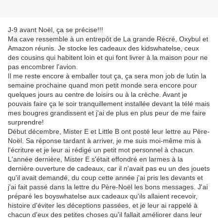
J-9 avant Noël, ça se précise!!!
Ma cave ressemble à un entrepôt de La grande Récré, Oxybul et
Amazon réunis. Je stocke les cadeaux des kidswhatelse, ceux
des cousins qui habitent loin et qui font livrer à la maison pour ne
pas encombrer l'avion.
Il me reste encore à emballer tout ça, ça sera mon job de lutin la
semaine prochaine quand mon petit monde sera encore pour
quelques jours au centre de loisirs ou à la crèche. Avant je
pouvais faire ça le soir tranquillement installée devant la télé mais
mes bougres grandissent et j'ai de plus en plus peur de me faire
surprendre!
Début décembre, Mister E et Little B ont posté leur lettre au Père-
Noël. Sa réponse tardant à arriver, je me suis moi-même mis à
l'écriture et je leur ai rédigé un petit mot personnel à chacun.
L'année dernière, Mister E s'était effondré en larmes à la
dernière ouverture de cadeaux, car il n'avait pas eu un des jouets
qu'il avait demandé, du coup cette année j'ai pris les devants et
j'ai fait passé dans la lettre du Père-Noël les bons messages. J'ai
préparé les boyswhatelse aux cadeaux qu'ils allaient recevoir,
histoire d'éviter les déceptions passées, et je leur ai rappelé à
chacun d'eux des petites choses qu'il fallait améliorer dans leur