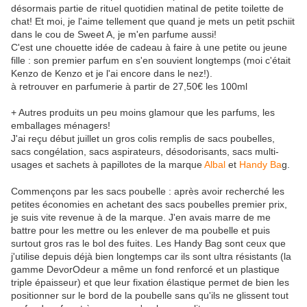
désormais partie de rituel quotidien matinal de petite toilette de
chat! Et moi, je l'aime tellement que quand je mets un petit pschiit
dans le cou de Sweet A, je m'en parfume aussi!
C'est une chouette idée de cadeau à faire à une petite ou jeune
fille : son premier parfum en s'en souvient longtemps (moi c'était
Kenzo de Kenzo et je l'ai encore dans le nez!).
à retrouver en parfumerie à partir de 27,50€ les 100ml
+ Autres produits un peu moins glamour que les parfums, les
emballages ménagers!
J'ai reçu début juillet un gros colis remplis de sacs poubelles,
sacs congélation, sacs aspirateurs, désodorisants, sacs multi-
usages et sachets à papillotes de la marque
Albal
et
Handy Ba
g.
Commençons par les sacs poubelle : après avoir recherché les
petites économies en achetant des sacs poubelles premier prix,
je suis vite revenue à de la marque. J'en avais marre de me
battre pour les mettre ou les enlever de ma poubelle et puis
surtout gros ras le bol des fuites. Les Handy Bag sont ceux que
j'utilise depuis déjà bien longtemps car ils sont ultra résistants (la
gamme DevorOdeur a même un fond renforcé et un plastique
triple épaisseur) et que leur fixation élastique permet de bien les
positionner sur le bord de la poubelle sans qu'ils ne glissent tout