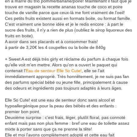
en a marre du trio pomme/banane/poire! Maintenant il faut que je
trouve en magasin la recette ananas touche de coco et poire
touche de vanille parce que ceux-là me font vraiment de l'oeil!
Ces petits fruits existent aussi en formats boite, ou format famille.
C'est vraiment une bonne idée et je le redis encore : à part le
sucre des fruits, il n'y a rien de plus (oubliez le sirop liquoreux des
fruits en boite).
A avoir dans ses placards et à consommer frais!
à partir de 3,20€ les 4 coupelles ou la boite de 840g
+ Sweet A est déjà très girly et réclame du parfum à chaque fois
qu'elle voit m'en mettre. Alors qu'on a ouvert le paquet qui
contenait l'
Eau de senteur Elle So Cute!
, elle se l'ait
immédiatement approprié. Très honnêtement, je ne suis pas fan
des parfums spécial bébé ou jeune fille, principalement à cause
des odeurs et ingrédients pas toujours adaptés à leurs âges.
Elle So Cute! est une eau de senteur donc sans alcool et
hypoallergénique pour la peau des bébés et des enfants :
premier bon point.
Deuxième surprise : c'est frais, léger, plutôt floral, pas connoté
enfant mais pas non plus femme : bref une eau de toilette assez
mixte à porter sans que ça ne prenne la tête!
Elle et moi l'avons complètement adopté et cette eau fait