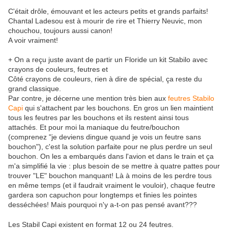
C'était drôle, émouvant et les acteurs petits et grands parfaits!
Chantal Ladesou est à mourir de rire et Thierry Neuvic, mon
chouchou, toujours aussi canon!
A voir vraiment!
+ On a reçu juste avant de partir un Floride un kit Stabilo avec
crayons de couleurs, feutres et
Côté crayons de couleurs, rien à dire de spécial, ça reste du
grand classique.
Par contre, je décerne une mention très bien aux
feutres Stabilo
Capi
qui s'attachent par les bouchons. En gros un lien maintient
tous les feutres par les bouchons et ils restent ainsi tous
attachés. Et pour moi la maniaque du feutre/bouchon
(comprenez "je deviens dingue quand je vois un feutre sans
bouchon"), c'est la solution parfaite pour ne plus perdre un seul
bouchon. On les a embarqués dans l'avion et dans le train et ça
m'a simplifié la vie : plus besoin de se mettre à quatre pattes pour
trouver "LE" bouchon manquant! Là à moins de les perdre tous
en même temps (et il faudrait vraiment le vouloir), chaque feutre
gardera son capuchon pour longtemps et finies les pointes
desséchées! Mais pourquoi n'y a-t-on pas pensé avant???
Les Stabil Capi existent en format 12 ou 24 feutres.