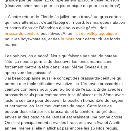
grande joie de Mister E, complètement accroc à cette boisson
(réservée chez nous pour les pique-nique ou pour les apéros!).
+ A notre retour de Floride fin juillet, on a trouvé un gros carton
qui nous attendait : c'était Nabaji et Tribord, les marques natation
et sports d'eau de Décathlon qui nous avait gâtés : des
brassards-ceinture
pour Sweet A, un
filet de volley aquatique
pour les boyswhatelse, et des
hublots
pour découvrir les fonds
marins.
Les hublots, on a adoré! Nous qui faisons pas mal de bateau
l'été, ça nous a permis de découvrir les fonds marins sans
forcément mettre la tête dans l'eau! Même Sweet A a pu
apercevoir des poissons!
J'ai beaucoup aimé aussi le concept des brassards-ceinture qui
permet une triple utilisation évolutive : la 1ère avec brassards et
ceinture combinés pour jouer au bord de l'eau, la 2nde avec les
brassards seuls pour commencer à se déplacer et la 3ème avec
juste la ceinture pour découvrir la position horizontale du nageur
et permettre les 1ers mouvements de nage. Cette idée de
pouvoir désolidariser les brassards et la ceinture au gré des
envies et des besoins de l'enfant est vraiment une bonne chose.
On s'est principalement servi des brassards avec Sweet A cette
année, même si elle n'affichait pas encore les 15 kilos requis.