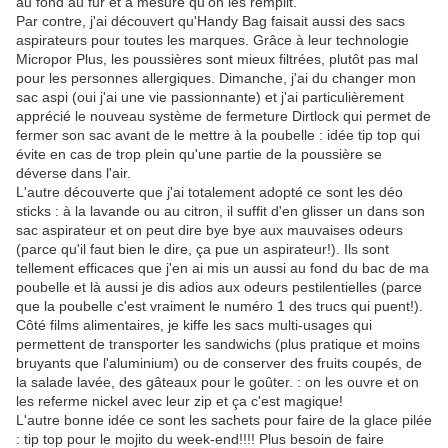
au fond au fur et à mesure qu'on les remplit.
Par contre, j'ai découvert qu'Handy Bag faisait aussi des sacs
aspirateurs pour toutes les marques. Grâce à leur technologie
Micropor Plus, les poussières sont mieux filtrées, plutôt pas mal
pour les personnes allergiques. Dimanche, j'ai du changer mon
sac aspi (oui j'ai une vie passionnante) et j'ai particulièrement
apprécié le nouveau système de fermeture Dirtlock qui permet de
fermer son sac avant de le mettre à la poubelle : idée tip top qui
évite en cas de trop plein qu'une partie de la poussière se
déverse dans l'air.
L'autre découverte que j'ai totalement adopté ce sont les déo
sticks : à la lavande ou au citron, il suffit d'en glisser un dans son
sac aspirateur et on peut dire bye bye aux mauvaises odeurs
(parce qu'il faut bien le dire, ça pue un aspirateur!). Ils sont
tellement efficaces que j'en ai mis un aussi au fond du bac de ma
poubelle et là aussi je dis adios aux odeurs pestilentielles (parce
que la poubelle c'est vraiment le numéro 1 des trucs qui puent!).
Côté films alimentaires, je kiffe les sacs multi-usages qui
permettent de transporter les sandwichs (plus pratique et moins
bruyants que l'aluminium) ou de conserver des fruits coupés, de
la salade lavée, des gâteaux pour le goûter. : on les ouvre et on
les referme nickel avec leur zip et ça c'est magique!
L'autre bonne idée ce sont les sachets pour faire de la glace pilée
: tip top pour le mojito du week-end!!!! Plus besoin de faire