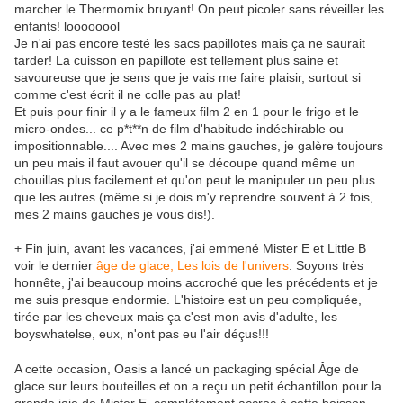
marcher le Thermomix bruyant! On peut picoler sans réveiller les
enfants! loooooool
Je n'ai pas encore testé les sacs papillotes mais ça ne saurait
tarder! La cuisson en papillote est tellement plus saine et
savoureuse que je sens que je vais me faire plaisir, surtout si
comme c'est écrit il ne colle pas au plat!
Et puis pour finir il y a le fameux film 2 en 1 pour le frigo et le
micro-ondes... ce p*t**n de film d'habitude indéchirable ou
impositionnable.... Avec mes 2 mains gauches, je galère toujours
un peu mais il faut avouer qu'il se découpe quand même un
chouillas plus facilement et qu'on peut le manipuler un peu plus
que les autres (même si je dois m'y reprendre souvent à 2 fois,
mes 2 mains gauches je vous dis!).
+ Fin juin, avant les vacances, j'ai emmené Mister E et Little B
voir le dernier
âge de glace, Les lois de l'univers
. Soyons très
honnête, j'ai beaucoup moins accroché que les précédents et je
me suis presque endormie. L'histoire est un peu compliquée,
tirée par les cheveux mais ça c'est mon avis d'adulte, les
boyswhatelse, eux, n'ont pas eu l'air déçus!!!
A cette occasion, Oasis a lancé un packaging spécial Âge de
glace sur leurs bouteilles et on a reçu un petit échantillon pour la