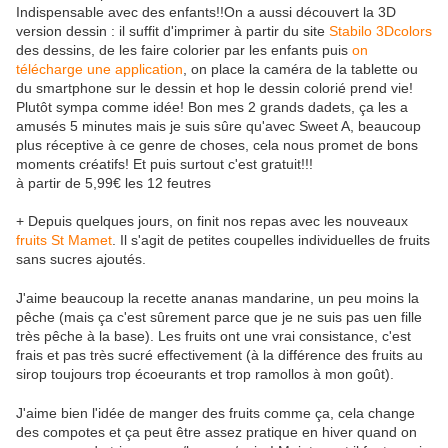
Indispensable avec des enfants!!On a aussi découvert la 3D
version dessin : il suffit d'imprimer à partir du site
Stabilo 3Dcolors
des dessins, de les faire colorier par les enfants puis
on
télécharge une application
, on place la caméra de la tablette ou
du smartphone sur le dessin et hop le dessin colorié prend vie!
Plutôt sympa comme idée! Bon mes 2 grands dadets, ça les a
amusés 5 minutes mais je suis sûre qu'avec Sweet A, beaucoup
plus réceptive à ce genre de choses, cela nous promet de bons
moments créatifs! Et puis surtout c'est gratuit!!!
à partir de 5,99€ les 12 feutres
+ Depuis quelques jours, on finit nos repas avec les nouveaux
fruits St Mamet
. Il s'agit de petites coupelles individuelles de fruits
sans sucres ajoutés.
J'aime beaucoup la recette ananas mandarine, un peu moins la
pêche (mais ça c'est sûrement parce que je ne suis pas uen fille
très pêche à la base). Les fruits ont une vrai consistance, c'est
frais et pas très sucré effectivement (à la différence des fruits au
sirop toujours trop écoeurants et trop ramollos à mon goût).
J'aime bien l'idée de manger des fruits comme ça, cela change
des compotes et ça peut être assez pratique en hiver quand on