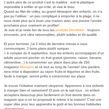
L'autre plus de ce produit c'est la matière : exit le plastique
impossible à enfiler et qui irrite, et vive le tissu.
Quand au filet de volley, au grand désespoir des enfants, on n'a
pas pu l'utiliser : un peu compliqué à emporter à la plage, il ne
nous reste plus qu'à louer une maison avec une piscine l'année
prochaine pour vraiment en profiter!
Je suis et je reste fan de tous les
produits Decathlon
: toujours
innovants, prix ultra raisonnables, plutôt solides et de qualité.
Et pour terminer, j'ai 2 infos de dernière minute à vous
communiquer, 2 bons plans plutôt sympas :
+ à compter du 8 septembre, tous les enfants accompagnés d'un
adulte pourront piocher un fruit gratuit (pomme, raison, banane,
clémentine...) à consommer sur place dans plus de 250
magasins
Monoprix
et ce tout au long de l'année! Une panière
sera mise à disposition au rayon fruits et légumes et des fruits,
facile à manger, seront prêts à consommer sur place.
Je trouve l'initiative vraiment citoyenne. Apprenons à nos enfants
à manger bien et sainement! Et puis on le sait tous : un enfant
acceptera beaucoup plus facilement un fruit donné dans un
magasin que si on lui proposait le même à la maison! C'est une
super idée pour leur apprendre le goût et les bonnes habitudes
alimentaires!