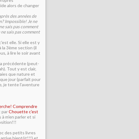
propres
écide alors de changer
, après des années de
n? Impossible! Je ne
e ne sais pas comment
e ne sais pas comment
est elle. Si elle est y
à la 3ème section (il
, à lire le soir avant
la précédente (peut-
). Tout y est clair,
raies que nature et
que jour (parfait pour
, je tente l'aventure
herche! Comprendre
t par
Chouette c'est
 à m'en parler et si
sition!!!
ec des petits livres
 arrive bientôt!!!) et