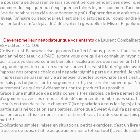
le pousser à se dépasser. Je suis souvent perdue pendant ses devoirs, je
comment lui expliquer ou réexpliquer certaines leçons, comment l'accom
livre de nombreuses clés pour donner le goût d'apprendre aux enfants e
niveau (primaire ou secondaire). Il est plein d'astuces pour comprendre
ses enfants et m'a déjà aidé à décrypter la gestuelle de Mister E quelque
+
Devenez meilleur négociateur que vos enfants
de Laurent Combalber
ESF éditeur - 13,10€
Ce livre c'est Papawhatelse qui nous l'a offert à nous, parents. L'auteur 
ancien négociateur du RAID, autant vous dire qu'il en connait un rayon 
qu'il a côtoyé des personnes bien plus récalcitrantes que nos enfants!!!
La grande question que l'on se pose souvent c'est si il faut négocier ave
imposer nos propres choix ou si négocier signifie perte d'autorité. Je vais
l'impression de passer ma vie à négocier avec les boyswhatelse et c'est un
ne sais pas toujours contre-argumenter et ça se termine souvent par "c
autrement" ce qui est évidemment contre-productif au possible.
Grâce à une multitude de petits conseils très simples, ce livre permet d'é
d'arguments avec ses enfants et de désamorcer de nombreuses situation
Je suis en train de relire le chapitre 7 (la négociation à tous les âges) et 
partie sur la négociation sans paroles, parce que Sweet A qui n'a pas enc
pas encore, maitrise le non à la perfection et ses attitudes sont parfois 
mots!!!
Explications simples, mises en situations, petits exercices, c'est un livre v
la portée de tous, et utile au quotidien même (et surtout!) avec des ado