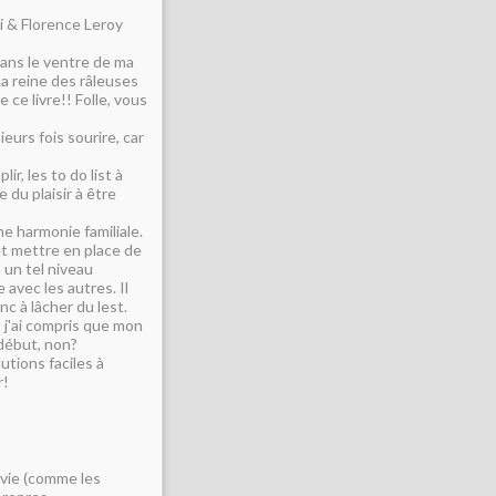
i & Florence Leroy
dans le ventre de ma
 La reine des râleuses
 ce livre!! Folle, vous
eurs fois sourire, car
r, les to do list à
 du plaisir à être
e harmonie familiale.
et mettre en place de
 un tel niveau
 avec les autres. Il
nc à lâcher du lest.
t j'ai compris que mon
début, non?
lutions faciles à
r!
e vie (comme les