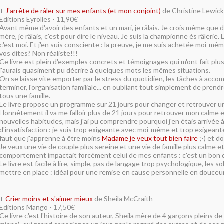
+
J'arrête de râler sur mes enfants (et mon conjoint)
de Christine Lewick
Editions Eyrolles - 11,90€
Avant même d'avoir des enfants et un mari, je râlais. Je crois même que 
mère, je râlais, c'est pour dire le niveau. Je suis la championne ès râlerie.
c'est moi. Et j'en suis consciente : la preuve, je me suis achetée moi-même
vos dites? Non réaliste!!!
Ce livre est plein d'exemples concrets et témoignages qui m'ont fait plusi
j'aurais quasiment pu décrire à quelques mots les mêmes situations.
On se laisse vite emporter par le stress du quotidien, les tâches à accompli
terminer, l'organisation familiale... en oubliant tout simplement de prendre
tous une famille.
Le livre propose un programme sur 21 jours pour changer et retrouver un
Honnêtement il va me falloir plus de 21 jours pour retrouver mon calme 
nouvelles habitudes, mais j'ai pu comprendre pourquoi j'en étais arrivée à
d'insatisfaction : je suis trop exigeante avec moi-même et trop exigeante
faut que j'apprenne à être moins
Madame je veux tout bien faire
;-) et do
Je veux une vie de couple plus sereine et une vie de famille plus calme e
comportement impactait forcément celui de mes enfants : c'est un bon 
Le livre est facile à lire, simple, pas de langage trop psychologique, les so
mettre en place : idéal pour une remise en cause personnelle en douceu
+
Crier moins et s'aimer mieux
de Sheila McCraith
Editions Mango - 17,50€
Ce livre c'est l'histoire de son auteur, Sheila mère de 4 garçons pleins d