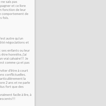
 ne sais pas
pagner et ce livre
n fonction de leur
 le comportement de
s fois.
t
n'est autre qu'un
côté négociations et
c ses enfants ou leur
 être honnête, j'ai
 vrai calvaire!!! Je
'est comme ça et pas
viter d'être à court
s conflictuelles.
particulièrement la
ore 2 ans et ne parle
plus fort que des
raiment facile à lire, à
lescents!!!