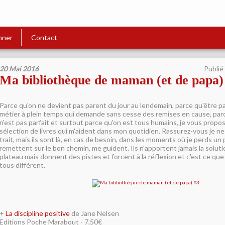
nner
Contact
20 Mai 2016
Publié
Ma bibliothèque de maman (et de papa)
Parce qu'on ne devient pas parent du jour au lendemain, parce qu'être pa
métier à plein temps qui demande sans cesse des remises en cause, pa
n'est pas parfait et surtout parce qu'on est tous humains, je vous propo
sélection de livres qui m'aident dans mon quotidien. Rassurez-vous je ne l
trait, mais ils sont là, en cas de besoin, dans les moments où je perds un 
remettent sur le bon chemin, me guident. Ils n'apportent jamais la soluti
plateau mais donnent des pistes et forcent à la réflexion et c'est ce que 
tous différent.
+
La discipline positive
de Jane Nelsen
Editions Poche Marabout - 7,50€