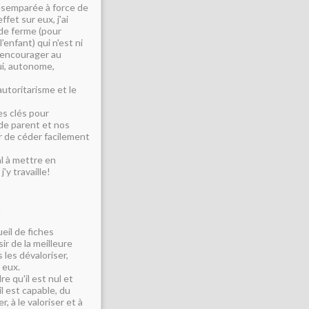
désemparée à force de
fet sur eux, j'ai
ode ferme (pour
'enfant) qui n'est ni
l'encourager au
oui, autonome,
autoritarisme et le
es clés pour
de parent et nos
er de céder facilement
al à mettre en
'y travaille!
a
eil de fiches
r de la meilleure
 les dévaloriser,
 eux.
re qu'il est nul et
il est capable, du
, à le valoriser et à