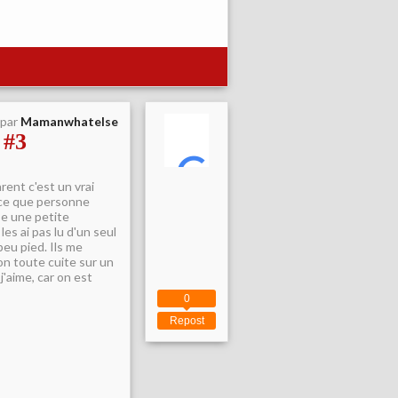
 par
Mamanwhatelse
 #3
rent c'est un vrai
rce que personne
se une petite
es ai pas lu d'un seul
peu pied. Ils me
on toute cuite sur un
j'aime, car on est
0
Repost