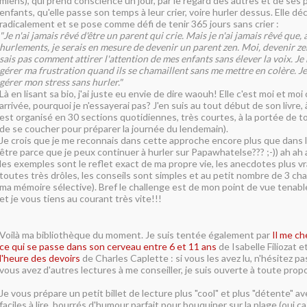
miens), qui prend conscience un jour, par le regard des autres et de ses 
enfants, qu'elle passe son temps à leur crier, voire hurler dessus. Elle d
radicalement et se pose comme défi de tenir 365 jours sans crier :
"Je n'ai jamais rêvé d'être un parent qui crie. Mais je n'ai jamais rêvé que
hurlements, je serais en mesure de devenir un parent zen. Moi, devenir ze
sais pas comment attirer l'attention de mes enfants sans élever la voix. J
gérer ma frustration quand ils se chamaillent sans me mettre en colère. J
gérer mon stress sans hurler."
Là en lisant sa bio, j'ai juste eu envie de dire waouh! Elle c'est moi et moi c'
arrivée, pourquoi je n'essayerai pas? J'en suis au tout début de son livre, 
est organisé en 30 sections quotidiennes, très courtes, à la portée de tous
de se coucher pour préparer la journée du lendemain).
Je crois que je me reconnais dans cette approche encore plus que dans 
être parce que je peux continuer à hurler sur Papawhatelse??? ;-)) ah ah ah
les exemples sont le reflet exact de ma propre vie, les anecdotes plus v
toutes très drôles, les conseils sont simples et au petit nombre de 3 cha
ma mémoire sélective). Bref le challenge est de mon point de vue tenable
et je vous tiens au courant très vite!!!
Voilà ma bibliothèque du moment. Je suis tentée également par
Il me c
ce qui se passe dans son cerveau entre 6 et 11 ans
de Isabelle Filiozat e
l'heure des devoirs
de Charles Caplette : si vous les avez lu, n'hésitez pas
vous avez d'autres lectures à me conseiller, je suis ouverte à toute propo
Je vous prépare un petit billet de lecture plus "cool" et plus "déten
te" av
faciles à lire, bourrés d'humour parfait pour bouquiner sur la plage (oui ça