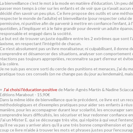
La bienveillance c'est le mot à la mode en matière d'éducation. Un peu 
passer mon temps à crier sur les enfants et de voir que ça n'avait aucun ef
décidé d'en savoir un peu plus. Ce livre propose des outils et une méth
respecter le monde de l'adulte) et bienveillante (pour respecter celui de l
permissive, ni punitive afin de parvenir à mettre en confiance l'enfant, à 
quotidien, à l'impliquer et à le faire grandir pour devenir un adulte épan
responsable et engagé dans la société.
Le but est de trouver un juste équilibre entre les 2 extrêmes que sont l'
laxisme, en respectant l'intégrité de chacun.
Ce n'est absolument pas un livre moralisateur, ni culpabilisant, il donne d
comprendre et désamorcer des situations, analyser son comportement 
réactions pas toujours appropriées, reconnaitre sa part d'erreur et évit
à la colère.
Je ne suis pas encore sorti du cercle des punitions et menaces, j'ai du m
pratique tous ces conseils (on ne change pas du jour au lendemain), mais j
+
J'ai choisi l'éducation positive
de Marie-Agnès Martin & Nadine Sciacc
Editions Marabout - 15,90€
Dans la même idée de bienveillance que le précédent, ce livre est un recu
méthodologiques et d'exemples pratiques pour aider ses enfants à réussi
manière, pour les accompagner durant leur scolarité, les encourager sans
comprendre leurs difficultés, les sécuriser et leur redonner confiance en
J'ai un Mister E. qui se décourage très vite, qui répète à qui veut l'entend
qu'il ne va pas y arriver alors qu'il a une très bonne compréhension et qu'
coup ce livre m'aide à trouver les mots et phrases justes pour l'encourager