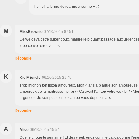
helllo! la ferme de jeanne à sormery ;-)
M
MissBrownie
07/10/2015 07:51
Ce we devait être super doux, malgré le piquant passage aux urgences
idée ce we retrouvailles
Répondre
K
Kid Friendly
06/10/2015 21:45
Trop mignon ton fiston amoureux. Mon 4 ans a plaque son amoureuse p
amoureux de la maitresse :-p<br /> Ca avait l'air top votre we.<br /> M
urgences. Je compatis, on les a trop vues depuis mars.
Répondre
A
Alice
06/10/2015 15:54
Quelle chouette semaine ! Et des week ends comme ça, ça donne l'éner