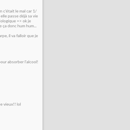
 c'était le mal car 1/
elle passe déjà sa vie
iologique => ok je
e ça donc hum hum...
, il va falloir que je
pour absorber l'alcool!
e vieux!! lol