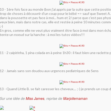
10 - 1ère fois face au monde (bon j'ai appris par la suite que cette position
trop de choses à découvrir d'un coup pour le bébé => sauf que Sweet A. 
dans la poussette et pas face à moi... hum et 2/ parce que c'est pas phys
veux bien, mais dans notre cas, elle est restée à peine 10 minutes comm
;-)
En gros, comme elle ne veut plus vraiment être face à moi dans mon écharpe
tente un noeud sur la hanche : à moi les tutos vidéos!!!
11 - 2 caipirinha, 1 pina colada en à peine 1h30 : il faut bien une raclette 
12 - Jamais sans son doudou aux urgences pediatriques de Sens
13 - Quand Little B. se fait caresser les cheveux.... ;-) je prends un coup d
Sur une idée de
Miss James
, reprise de
Marjoliemaman