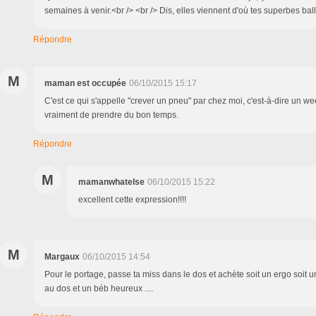
semaines à venir.<br /> <br /> Dis, elles viennent d'où tes superbes bal
Répondre
M
maman est occupée
06/10/2015 15:17
C'est ce qui s'appelle "crever un pneu" par chez moi, c'est-à-dire un w
vraiment de prendre du bon temps.
Répondre
M
mamanwhatelse
06/10/2015 15:22
excellent cette expression!!!!
M
Margaux
06/10/2015 14:54
Pour le portage, passe ta miss dans le dos et achète soit un ergo soit un
au dos et un béb heureux ....