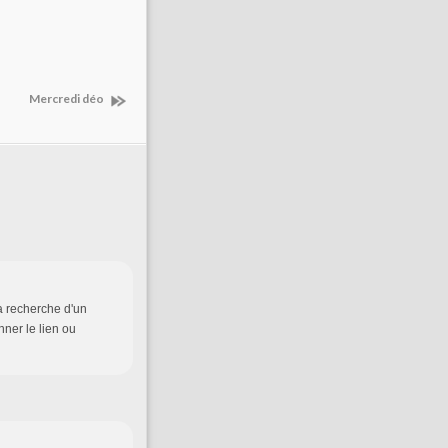
Mercredi déo
a recherche d'un
nner le lien ou