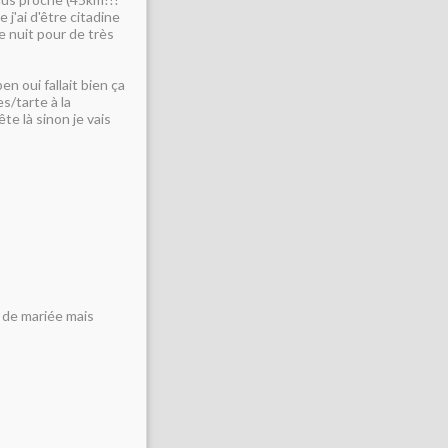
 j'ai d'être citadine
ne nuit pour de très
en oui fallait bien ça
s/tarte à la
te là sinon je vais
t de mariée mais