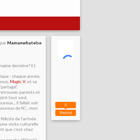
 par
Mamanwhatelse
emaine dernière? Et
lique : chaque année,
nous,
Magic V.
et sa
"partagé".
etrouver, parents et
 géré tout seul,
ux... il fallait voir
0
moureux de N."... mon
Repost
élicite de l'arrivée
e visite culturelle
ant que c'est chez
plus proche (45km!!!