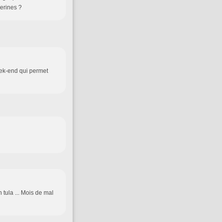
lerines ?
eek-end qui permet
 tula ... Mois de mal