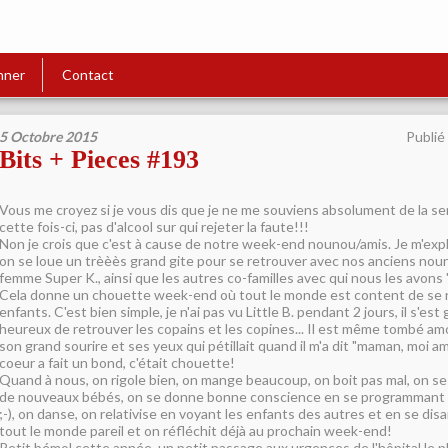
nner
Contact
5 Octobre 2015
Publié
Bits + Pieces #193
Vous me croyez si je vous dis que je ne me souviens absolument de la s
cette fois-ci, pas d'alcool sur qui rejeter la faute!!!
Non je crois que c'est à cause de notre week-end nounou/amis. Je m'exp
on se loue un trèèès grand gite pour se retrouver avec nos anciens nou
femme Super K., ainsi que les autres co-familles avec qui nous les avons 
Cela donne un chouette week-end où tout le monde est content de se r
enfants. C'est bien simple, je n'ai pas vu Little B. pendant 2 jours, il s'est
heureux de retrouver les copains et les copines... Il est même tombé amoure
son grand sourire et ses yeux qui pétillait quand il m'a dit "maman, moi a
coeur a fait un bond, c'était chouette!
Quand à nous, on rigole bien, on mange beaucoup, on boit pas mal, on se f
de nouveaux bébés, on se donne bonne conscience en se programmant un
;-), on danse, on relativise en voyant les enfants des autres et en se dis
tout le monde pareil et on réfléchit déjà au prochain week-end!
Petit bémol cette année, un petit passage aux urgences de l'hôpital le 