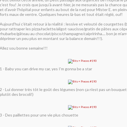
c'est fou! Je crois que jusqu'à avant-hier, je ne mesurais pas la chance que
et d'avoir l'hôpital pour enfants au bout de la rue) pour Mister E. en plei
forts maux de ventre. Quelques heures là-bas et tout était réglé, ouf!
Aujourd'hui c'était retour à la réalité : lessive et velouté de courgettes (b
pour rattraper les pizza/raclette/aligot-saucisse/gratin de pâtes aux cèpe
rhubarbe/gâteau au chocolat/pisco/champagne/caipririnha.... bon je m'arrê
déprimer un peu plus en montant sur la balance demain!!!).
Allez sou bonne semaine!!!
1 - Baby you can drive my car, yes I'm gonna be a star
2 - Lui donner très tôt le goût des légumes (non ça n'est pas un bouque
plutôt des brocoli!)
3 - Des paillettes pour une vie plus chouette