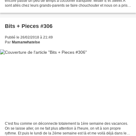
encore passé un peu de temps à cocooner tranquille. Mister E et Sweet A
sont allés chez leurs grands-parents se faire chouchouter et nous on a pris
soin de Little B ravi d'être...
Bits + Pieces #306
Publié le 26/02/2018 à 21:49
Par
Mamanwhatelse
C'est fou comme on déconnecte totalement la 1ère semaine des vacances.
On se laisse aller, on ne fait plus attention à l'heure, on vit à son propre
rythme. Et puis le lundi de la 2ème semaine est là et me voilà déjà dans le