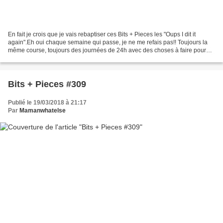
En fait je crois que je vais rebaptiser ces Bits + Pieces les "Oups I dit it
again".Eh oui chaque semaine qui passe, je ne me refais pas!! Toujours la
même course, toujours des journées de 24h avec des choses à faire pour
36, toujours plein d'envies et...
Bits + Pieces #309
Publié le 19/03/2018 à 21:17
Par
Mamanwhatelse