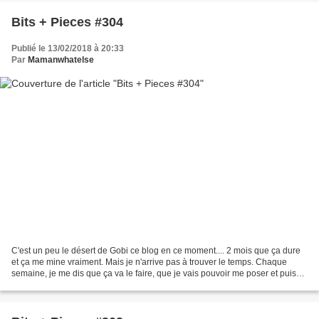
Bits + Pieces #304
Publié le 13/02/2018 à 20:33
Par
Mamanwhatelse
C'est un peu le désert de Gobi ce blog en ce moment.... 2 mois que ça dure
et ça me mine vraiment. Mais je n'arrive pas à trouver le temps. Chaque
semaine, je me dis que ça va le faire, que je vais pouvoir me poser et puis
finalement j'ai toujours autre...