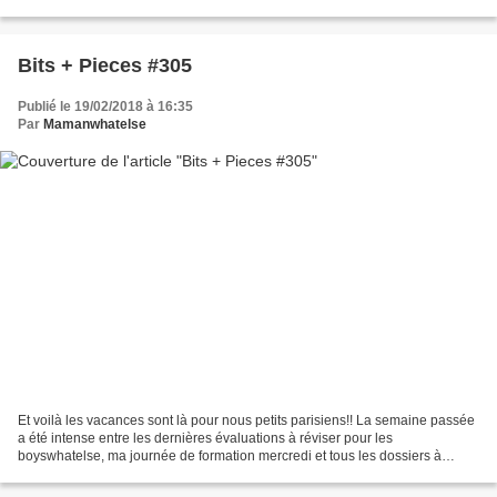
stress, à vouloir faire les...
Bits + Pieces #305
Publié le 19/02/2018 à 16:35
Par
Mamanwhatelse
Et voilà les vacances sont là pour nous petits parisiens!! La semaine passée
a été intense entre les dernières évaluations à réviser pour les
boyswhatelse, ma journée de formation mercredi et tous les dossiers à
préparer et oeuvres à finaliser pour mes...