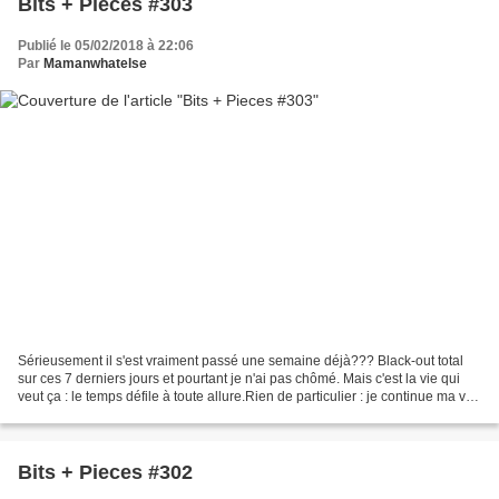
Bits + Pieces #303
Publié le 05/02/2018 à 22:06
Par
Mamanwhatelse
Sérieusement il s'est vraiment passé une semaine déjà??? Black-out total
sur ces 7 derniers jours et pourtant je n'ai pas chômé. Mais c'est la vie qui
veut ça : le temps défile à toute allure.Rien de particulier : je continue ma vie
de maitresse de petite...
Bits + Pieces #302