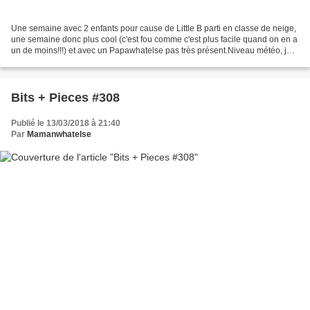
Une semaine avec 2 enfants pour cause de Little B parti en classe de neige,
une semaine donc plus cool (c'est fou comme c'est plus facile quand on en a
un de moins!!!) et avec un Papawhatelse pas très présent.Niveau météo, je
crois que 2018 veut jouer...
Bits + Pieces #308
Publié le 13/03/2018 à 21:40
Par
Mamanwhatelse