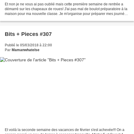
Et non je ne vous ai pas oublié mais cette première semaine de rentrée a
démarré sur les chapeaux de roues! J'ai pas mal de boulot préparatoire à la
maison pour ma nouvelle classe. Je m'organise pour préparer mes journées
2 jours à l'avance, histoire...
Bits + Pieces #307
Publié le 05/03/2018 à 22:00
Par
Mamanwhatelse
Et voilà la seconde semaine des vacances de février s'est achevée!!! On a