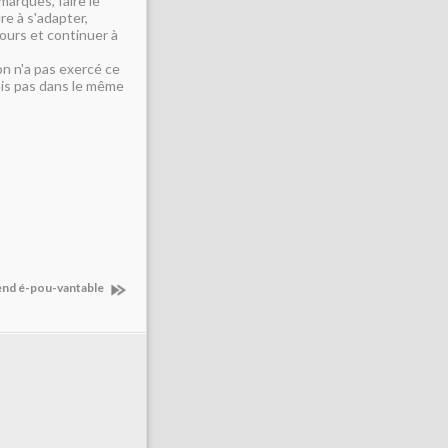
marques, faire le
re à s'adapter,
ours et continuer à
on n'a pas exercé ce
 mais pas dans le même
nd é-pou-vantable