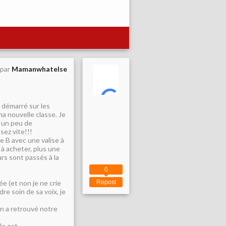
 par
Mamanwhatelse
 démarré sur les
ma nouvelle classe. Je
r un peu de
sez vite!!!
le B avec une valise à
à acheter, plus une
urs sont passés à la
0
e (et non je ne crie
Repost
re soin de sa voix, je
 on a retrouvé notre
le est