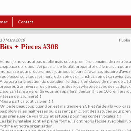
nner
Contact
13 Mars 2018
Publié
Bits + Pieces #308
Et non je ne vous ai pas oublié mais cette première semaine de rentrée a
chapeaux de roues! J'ai pas mal de boulot préparatoire à la maison pour 
m'organise pour préparer mes journées 2 jours à l'avance, histoire d'avoi
souplesse, soit tous les mercredis soir et dimanches soir et ça revient as
Ajoutez à ça la gestion du quotidien, le départ en classe de neige de Litt
préparer, 2 anniversaires de copains des kidswhatelse avec des cadeaux 
crise sanitaire à gérer (je vous en reparlerai demain!!) ces 10 premiers jo
vitesse de la lumière!!!
Mais à part ça tout va bien!!!!
On parle beaucoup quand on est maitresse en CP et j'ai déjà la voix cassé
pas) alors si les maitresses qui passent par ici ont des astuces pour prend
suis preneuse de vos trucs et astuces pour mes cordes vocales!!!!
Les kidswhatelse sont en pleine forme, ils ont repris l'école avec plaisir,
rythme et notre organisation.
En gros tout va bien chez les Whatelse!!! Et chez vous, ça boum??? ;-) (el