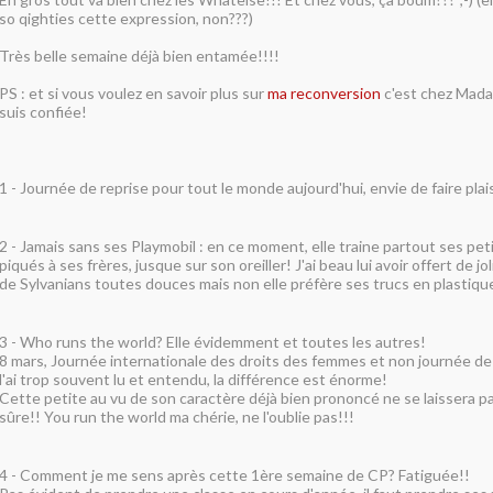
so qighties cette expression, non???)
Très belle semaine déjà bien entamée!!!!
PS : et si vous voulez en savoir plus sur
ma reconversion
c'est chez Mada
suis confiée!
1 - Journée de reprise pour tout le monde aujourd'hui, envie de faire plai
2 - Jamais sans ses Playmobil : en ce moment, elle traine partout ses pe
piqués à ses frères, jusque sur son oreiller! J'ai beau lui avoir offert de jo
de Sylvanians toutes douces mais non elle préfère ses trucs en plastiqu
3 - Who runs the world? Elle évidemment et toutes les autres!
8 mars, Journée internationale des droits des femmes et non journée d
l'ai trop souvent lu et entendu, la différence est énorme!
Cette petite au vu de son caractère déjà bien prononcé ne se laissera pas 
sûre!! You run the world ma chérie, ne l'oublie pas!!!
4 - Comment je me sens après cette 1ère semaine de CP? Fatiguée!!