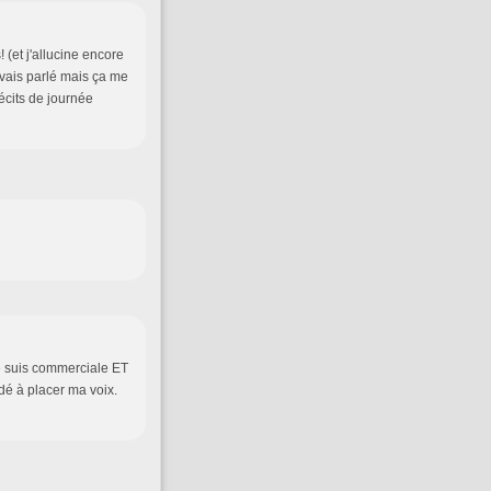
 (et j'allucine encore
avais parlé mais ça me
écits de journée
e suis commerciale ET
dé à placer ma voix.