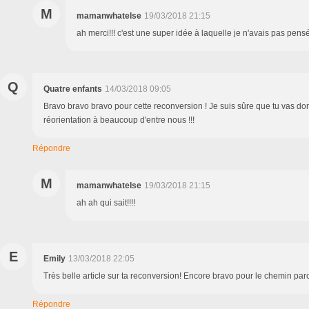
M
mamanwhatelse
19/03/2018 21:15
ah merci!!! c'est une super idée à laquelle je n'avais pas pensé
Q
Quatre enfants
14/03/2018 09:05
Bravo bravo bravo pour cette reconversion ! Je suis sûre que tu vas d
réorientation à beaucoup d'entre nous !!!
Répondre
M
mamanwhatelse
19/03/2018 21:15
ah ah qui sait!!!!
E
Emily
13/03/2018 22:05
Très belle article sur ta reconversion! Encore bravo pour le chemin par
Répondre