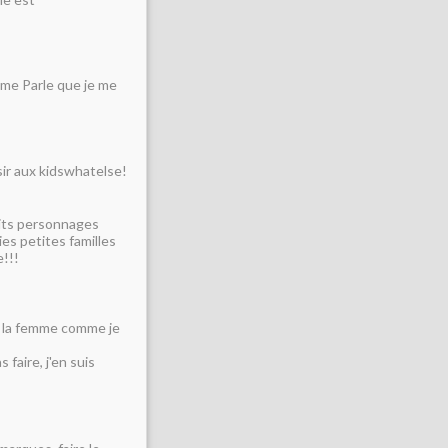
me Parle que je me
sir aux kidswhatelse!
tits personnages
lies petites familles
e!!!
e la femme comme je
faire, j'en suis