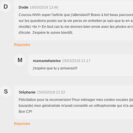
D
Dodie
16/03/2018 13:48
Coucou Ahhh super l'article que j'attendais!!! Bravo à toi! beau parcours!
sur les questions posés sur ta vie perso en entretien je sais que tu en 
révolte) <br /> En tout cas tu me donnes bien envie avec tes photos et r
d'école. J'espère te suivre bientôt.
Répondre
M
mamanwhatelse
19/03/2018 21:17
j'espère que tu y arriveras!!!
S
Stéphanie
15/03/2018 21:52
Félicitation pour la reconversion! Pour ménager mes cordes vocales (j
bavarde) mon généraliste m'avait conseillé un orthophoniste qui m'a ai
Bon CP!
Répondre