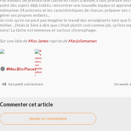
Pas évident de prendre une classe en cours d'année, il faut prendre ses 
point des sujets déjà traités, rencontrer une nouvelle équipe et apprend
mémoriser 24 prénoms et les caractéristiques de chacun, préparer ses c
gérer ses propres enfants...
Je crois qu'on ne peut pas imaginer le travail des enseignants tant que l'
métier... j'étais la 1ère à dire que c'était plutôt cool comme job, ça l'est
sens! La tâche est immense et surtout chronophage.
Sur une idée de
Miss James
reprise de
Marjoliemaman
#Mes Bits Pieces
Son petit coin lecture
Un week-e
Commenter cet article
Ajouter un commentaire