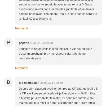
semaine prochaine, rebelotte avec un autre...<br /> Nous
avons donc investi dans un matelas gonflable et un duvet (
comme nous avant finalement), mais je sens que ce sera vite
rentabilisé à ce rythme là.
Répondre
P
pepette
25/09/2014 09:58
Faut que je garde cette info en tête car le CP pour biboun 1
c'est l'an prochain!<br /> merci pour cette idée (je ne
connaissais pas).
Répondre
D
droledemaman
25/09/2014 09:50
Je suis bien d'accord avec toi, l'entrée au CP change tout!... Si
le CP avait une page facebook je likerai, je suis FAN!... Plus
d'histoire pour s'habiller le matin, ou pour s'endormir le soir...
maintenant que ma fille &quot;est grande&quot;, c'est fou le