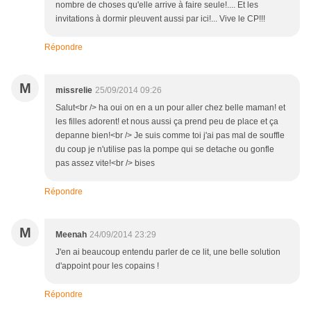
nombre de choses qu'elle arrive à faire seule!.... Et les
invitations à dormir pleuvent aussi par ici!... Vive le CP!!!
Répondre
M
missrelie
25/09/2014 09:26
Salut<br /> ha oui on en a un pour aller chez belle maman! et
les filles adorent! et nous aussi ça prend peu de place et ça
depanne bien!<br /> Je suis comme toi j'ai pas mal de souffle
du coup je n'utilise pas la pompe qui se detache ou gonfle
pas assez vite!<br /> bises
Répondre
M
Meenah
24/09/2014 23:29
J'en ai beaucoup entendu parler de ce lit, une belle solution
d'appoint pour les copains !
Répondre