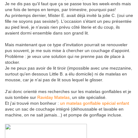
Je ne dis pas qu'il faut que ça se passe tous les week-ends mais
une fois de temps en temps, par trimestre, pourquoi pas!
Au printemps dernier, Mister E. avait déjà invité la jolie C. (oui une
fille ne soyons pas sexiste!). L'occasion s'étant un peu présentée
au pied levé, je n'avais rien prévu côté literie et du coup, ils
avaient dormi ensemble dans son grand lit.
Mais maintenant que ce type d'invitation pourrait se renouveler
pus souvent, je me suis mise à chercher un couchage d'appoint.
Problème : je veux une solution qui ne prenne pas de place à
stocker.
Je ne peux pas avoir de lit tiroir (impossible avec une mezzanine,
surtout qu'en dessous Little B. a élu domicile) ni de matelas en
mousse, car je n'ai pas de lit sous lequel le glisser.
J'ai donc orienté mes recherches sur les matelas gonflables et je
suis tombée sur
Raviday Matelas
, un site spécialisé.
Et j'ai trouvé mon bonheur :
un matelas gonflable spécial enfant
avec un sac de couchage intégré (déhoussable et lavable en
machine, on ne sait jamais...) et pompe de gonflage incluse.