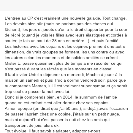
L'entrée au CP c'est vraiment une nouvelle galaxie. Tout change.
Les devoirs bien sûr (mais ne parlons pas des choses qui
fâchent), les jeux et jouets qu'on a le droit d'apporter pour la cour
de récré (quand je vois les filles avec leurs élastiques et cordes à
sauter, je fais un saut de 28 ans en arrière...), et puis l'amitié.
Les histoires avec les copains et les copines prennent une autre
dimension, de vrais groupes se forment, les uns contre ou avec
les autres selon les moments et de solides amitiés se créent.
Mister E. passe quasiment plus de temps à me raconter ce qui
s'est passé durant les récrés que les moments en classe!
Il faut inviter Untel à déjeuner un mercredi, Machin à jouer à la
maison un samedi et puis Truc à dormir vendredi soir, parce que
tu comprends Maman, lui il est vraiment super sympa et ça serait
trop cool de passer la nuit avec lui.
Donc si je comprends bien, en 2014, le summum de l'amitié
quand on est enfant c'est aller dormir chez ses copains.
A mon époque (on dirait que j'ai 50 ans!), si déjà j'avais l'occasion
de passer l'aprèm chez une copine, j'étais sur un petit nuage,
mais si aujourd'hui c'est passer la nuit chez les amis qui
transportent de joie, alors ok.
Tout évolue, il faut savoir s'adapter, adaptons-nous!