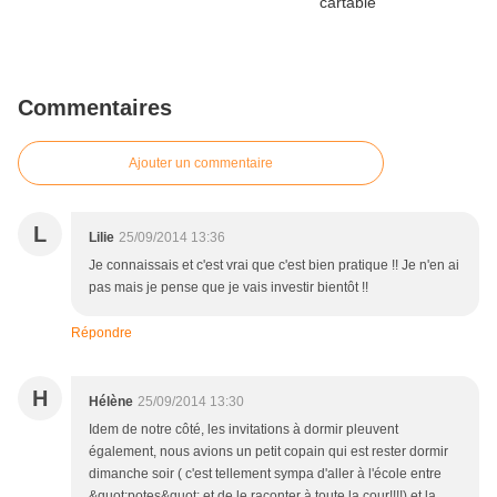
Commentaires
Ajouter un commentaire
L
Lilie
25/09/2014 13:36
Je connaissais et c'est vrai que c'est bien pratique !! Je n'en ai
pas mais je pense que je vais investir bientôt !!
Répondre
H
Hélène
25/09/2014 13:30
Idem de notre côté, les invitations à dormir pleuvent
également, nous avions un petit copain qui est rester dormir
dimanche soir ( c'est tellement sympa d'aller à l'école entre
&quot;potes&quot; et de le raconter à toute la cour!!!!) et la