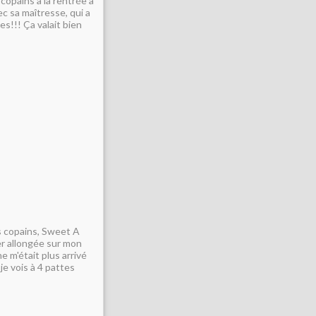
 copains à la rentrée à
vec sa maîtresse, qui a
es!!! Ça valait bien
rs copains, Sweet A
ter allongée sur mon
ne m'était plus arrivé
je vois à 4 pattes