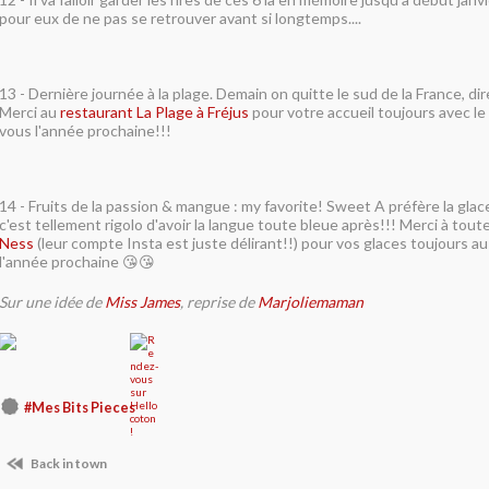
pour eux de ne pas se retrouver avant si longtemps....
13 - Dernière journée à la plage. Demain on quitte le sud de la France, di
Merci au
restaurant La Plage à Fréjus
pour votre accueil toujours avec le
vous l'année prochaine!!!
14 - Fruits de la passion & mangue : my favorite! Sweet A préfère la gla
c'est tellement rigolo d'avoir la langue toute bleue après!!! Merci à tout
Ness
(leur compte Insta est juste délirant!!) pour vos glaces toujours a
l'année prochaine 😘😘
Sur une idée de
Miss James
, reprise de
Marjoliemaman
#Mes Bits Pieces
Back in town