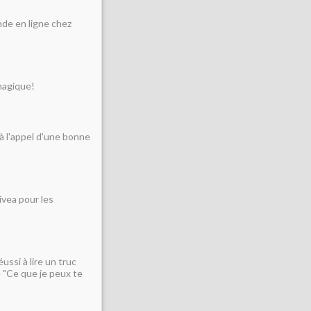
nde en ligne chez
 magique!
 à l'appel d'une bonne
ivea pour les
éussi à lire un truc
 "Ce que je peux te