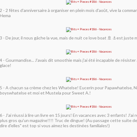
2 - 2 fêtes d'anniversaire à organiser en plein mois d'août, vive la comma
Hema
3 - De jour, il nous gâche la vue, mais de nuit ce love boat 🚢 ⚓️est juste
4 - Gourmandise... J'avais dit smoothie mais j'ai été incapable de résister
glace!
5 - A chacun sa crème chez les Whatelse! Eucerin pour Papawhatelse, N
boyswhatelse et moi et Mustela pour Sweet A.!
6 - J'ai réussi à lire un livre en 15 jours! En vacances avec 3 enfants! J'ai r
plus gros qu'un magazine!!!! Truc de dingue! (Au passage cette suite de
dire d'elles" est top si vous aimez les destinées familiales!)