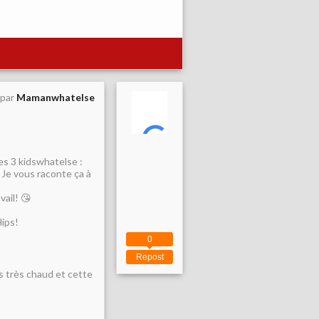
 par
Mamanwhatelse
es 3 kidswhatelse :
! Je vous raconte ça à
vail! 😘
Hips!
0
Repost
urs très chaud et cette