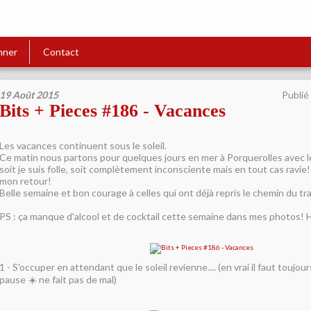
nner
Contact
19 Août 2015
Publié
Bits + Pieces #186 - Vacances
Les vacances continuent sous le soleil.
Ce matin nous partons pour quelques jours en mer à Porquerolles avec l
soit je suis folle, soit complètement inconsciente mais en tout cas ravie
mon retour!
Belle semaine et bon courage à celles qui ont déjà repris le chemin du tra
PS : ça manque d'alcool et de cocktail cette semaine dans mes photos! 
1 - S'occuper en attendant que le soleil revienne.... (en vrai il faut toujo
pause ☀️ ne fait pas de mal)