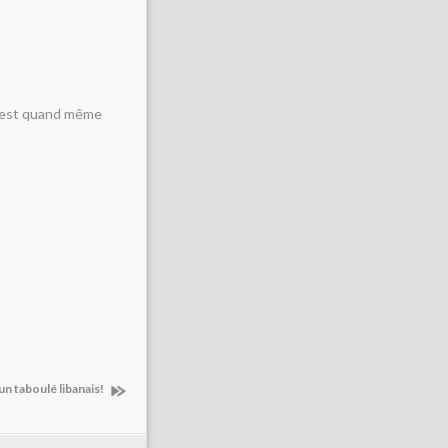
 c'est quand même
un taboulé libanais!