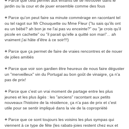
+
Parce que cela permet aux enfants de se retrouver dans le
jardin ou la cour et de jouer ensemble comme des fous
+
Parce qu'on peut faire sa minute commérage en racontant tel
ou tel ragot sur Mr Chouquette ou Mme Fleur ("tu sais qu'ils ont
eu un bébé? ah bon je ne l'ai pas vu enceinte?" ou "je crois qu'il
picole en cachette" ou "il parait qu'elle a quitté son mari"... ah
vraiment j'ai hâte d'être à ce soir!!!)
+
Parce que ça permet de faire de vraies rencontres et de nouer
de jolies amitiés
+
Parce que voir son gardien être heureux de nous faire déguster
un "merveilleux" vin du Portugal au bon goût de vinaigre, ça n'a
pas de prix!
+
Parce que c'est un vrai moment de partage entre les plus
jeunes et les plus âgés : les "anciens" racontant aux petits
nouveaux l'histoire de la résidence, ça n'a pas de prix et c'est
utile pour se sentir impliqué dans la vie de la copropriété
+
Parce que ce sont toujours les voisins les plus sympas qui
viennent à ce type de fête (les rabats-joies restent chez eux et