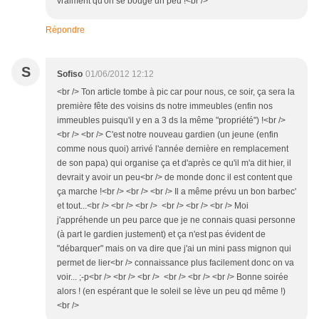
vraiment qu'on se bouge un peu !<br />
Répondre
S
Sofiso
01/06/2012 12:12
<br /> Ton article tombe à pic car pour nous, ce soir, ça sera la
première fête des voisins ds notre immeubles (enfin nos
immeubles puisqu'il y en a 3 ds la même "propriété") !<br />
<br /> <br /> C'est notre nouveau gardien (un jeune (enfin
comme nous quoi) arrivé l'année dernière en remplacement
de son papa) qui organise ça et d'après ce qu'il m'a dit hier, il
devrait y avoir un peu<br /> de monde donc il est content que
ça marche !<br /> <br /> <br /> Il a même prévu un bon barbec'
et tout...<br /> <br /> <br /> <br /> <br /> <br /> Moi
j'appréhende un peu parce que je ne connais quasi personne
(à part le gardien justement) et ça n'est pas évident de
"débarquer" mais on va dire que j'ai un mini pass mignon qui
permet de lier<br /> connaissance plus facilement donc on va
voir... ;-p<br /> <br /> <br /> <br /> <br /> <br /> Bonne soirée
alors ! (en espérant que le soleil se lève un peu qd même !)
<br />