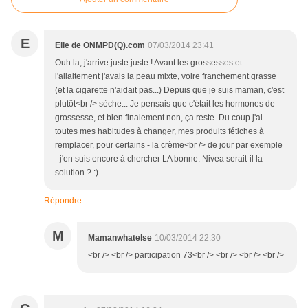
E
Elle de ONMPD(Q).com
07/03/2014 23:41
Ouh la, j'arrive juste juste ! Avant les grossesses et
l'allaitement j'avais la peau mixte, voire franchement grasse
(et la cigarette n'aidait pas...) Depuis que je suis maman, c'est
plutôt<br /> sèche... Je pensais que c'était les hormones de
grossesse, et bien finalement non, ça reste. Du coup j'ai
toutes mes habitudes à changer, mes produits fétiches à
remplacer, pour certains - la crème<br /> de jour par exemple
- j'en suis encore à chercher LA bonne. Nivea serait-il la
solution ? :)
Répondre
M
Mamanwhatelse
10/03/2014 22:30
<br /> <br /> participation 73<br /> <br /> <br /> <br />