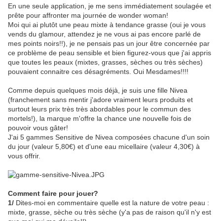
En une seule application, je me sens immédiatement soulagée et
prête pour affronter ma journée de wonder woman!
Moi qui ai plutôt une peau mixte à tendance grasse (oui je vous
vends du glamour, attendez je ne vous ai pas encore parlé de
mes points noirs!!), je ne pensais pas un jour être concernée par
ce problème de peau sensible et bien figurez-vous que j'ai appris
que toutes les peaux (mixtes, grasses, sèches ou très sèches)
pouvaient connaitre ces désagréments. Oui Mesdames!!!!
Comme depuis quelques mois déjà, je suis une fille Nivea
(franchement sans mentir j'adore vraiment leurs produits et
surtout leurs prix très très abordables pour le commun des
mortels!), la marque m'offre la chance une nouvelle fois de
pouvoir vous gâter!
J'ai 5 gammes Sensitive de Nivea composées chacune d'un soin
du jour (valeur 5,80€) et d'une eau micellaire (valeur 4,30€) à
vous offrir.
Comment faire pour jouer?
1/
Dites-moi en commentaire quelle est la nature de votre peau :
mixte, grasse, sèche ou très sèche (y'a pas de raison qu'il n'y est