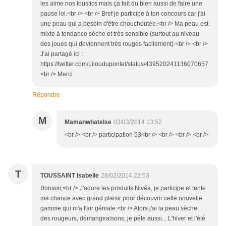
les aime nos loustics mais ça fait du bien aussi de faire une
pause lol.<br /> <br /> Bref je participe à ton concours car j'ai
une peau qui a besoin d'être chouchoutée.<br /> Ma peau est
mixte à tendance sèche et très sensible (surtout au niveau
des joues qui deviennent très rouges facilement).<br /> <br />
J'ai partagé ici :
https://twitter.com/Liloudupontel/status/439520241136070657
<br /> Merci
Répondre
M
Mamanwhatelse
03/03/2014 13:52
<br /> <br /> participation 53<br /> <br /> <br /> <br />
T
TOUSSAINT Isabelle
28/02/2014 22:53
Bonsoir,<br /> J'adore les produits Nivéa, je participe et tente
ma chance avec grand plaisir pour découvrir cette nouvelle
gamme qui m'a l'air géniale.<br /> Alors j'ai la peau sèche,
des rougeurs, démangeaisons, je péle aussi... L'hiver et l'été