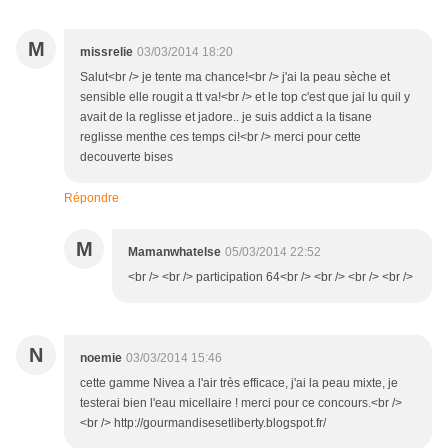
M
missrelie
03/03/2014 18:20
Salut<br /> je tente ma chance!<br /> j'ai la peau sèche et
sensible elle rougit a tt va!<br /> et le top c'est que jai lu quil y
avait de la reglisse et jadore.. je suis addict a la tisane
reglisse menthe ces temps ci!<br /> merci pour cette
decouverte bises
Répondre
M
Mamanwhatelse
05/03/2014 22:52
<br /> <br /> participation 64<br /> <br /> <br /> <br />
N
noemie
03/03/2014 15:46
cette gamme Nivea a l'air très efficace, j'ai la peau mixte, je
testerai bien l'eau micellaire ! merci pour ce concours.<br />
<br /> http://gourmandisesetliberty.blogspot.fr/