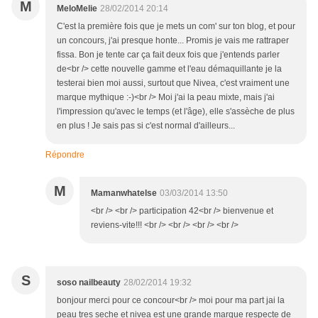
M
MeloMelie
28/02/2014 20:14
C'est la première fois que je mets un com' sur ton blog, et pour
un concours, j'ai presque honte... Promis je vais me rattraper
fissa. Bon je tente car ça fait deux fois que j'entends parler
de<br /> cette nouvelle gamme et l'eau démaquillante je la
testerai bien moi aussi, surtout que Nivea, c'est vraiment une
marque mythique :-)<br /> Moi j'ai la peau mixte, mais j'ai
l'impression qu'avec le temps (et l'âge), elle s'assèche de plus
en plus ! Je sais pas si c'est normal d'ailleurs...
Répondre
M
Mamanwhatelse
03/03/2014 13:50
<br /> <br /> participation 42<br /> bienvenue et
reviens-vite!!! <br /> <br /> <br /> <br />
S
soso nailbeauty
28/02/2014 19:32
bonjour merci pour ce concour<br /> moi pour ma part jai la
peau tres seche et nivea est une grande marque respecte de