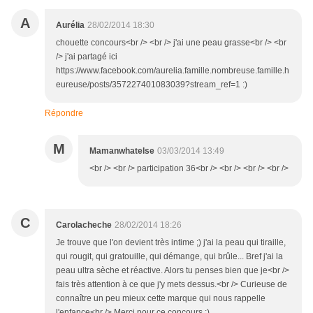
A
Aurélia
28/02/2014 18:30
chouette concours<br /> <br /> j'ai une peau grasse<br /> <br
/> j'ai partagé ici
https://www.facebook.com/aurelia.famille.nombreuse.famille.h
eureuse/posts/357227401083039?stream_ref=1 :)
Répondre
M
Mamanwhatelse
03/03/2014 13:49
<br /> <br /> participation 36<br /> <br /> <br /> <br />
C
Carolacheche
28/02/2014 18:26
Je trouve que l'on devient très intime ;) j'ai la peau qui tiraille,
qui rougit, qui gratouille, qui démange, qui brûle... Bref j'ai la
peau ultra sèche et réactive. Alors tu penses bien que je<br />
fais très attention à ce que j'y mets dessus.<br /> Curieuse de
connaître un peu mieux cette marque qui nous rappelle
l'enfance<br /> Merci pour ce concours :)