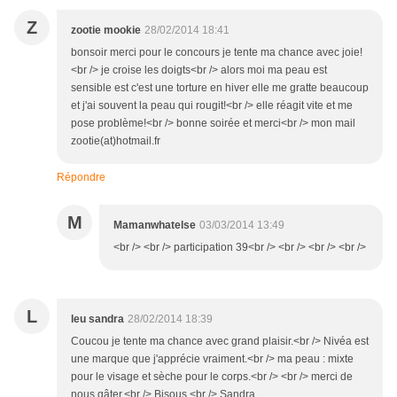
Z
zootie mookie
28/02/2014 18:41
bonsoir merci pour le concours je tente ma chance avec joie!
<br /> je croise les doigts<br /> alors moi ma peau est
sensible est c'est une torture en hiver elle me gratte beaucoup
et j'ai souvent la peau qui rougit!<br /> elle réagit vite et me
pose problème!<br /> bonne soirée et merci<br /> mon mail
zootie(at)hotmail.fr
Répondre
M
Mamanwhatelse
03/03/2014 13:49
<br /> <br /> participation 39<br /> <br /> <br /> <br />
L
leu sandra
28/02/2014 18:39
Coucou je tente ma chance avec grand plaisir.<br /> Nivéa est
une marque que j'apprécie vraiment.<br /> ma peau : mixte
pour le visage et sèche pour le corps.<br /> <br /> merci de
nous gâter.<br /> Bisous.<br /> Sandra