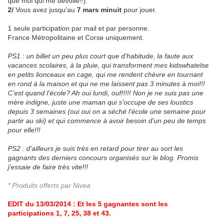
que moi qui me dévoile!!).
2/
Vous avez jusqu'au
7 mars minuit
pour jouer.
1 seule participation par mail et par personne.
France Métropolitaine et Corse uniquement.
PS1 : un billet un peu plus court que d'habitude, la faute aux
vacances scolaires, à la pluie, qui transforment mes kidswhatelse
en petits lionceaux en cage, qui me rendent chèvre en tournant
en rond à la maison et qui ne me laissent pas 3 minutes à moi!!!
C'est quand l'école? Ah oui lundi, ouf!!!!! Non je ne suis pas une
mère indigne, juste une maman qui s'occupe de ses loustics
depuis 3 semaines (oui oui on a séché l'école une semaine pour
partir au ski) et qui commence à avoir besoin d'un peu de temps
pour elle!!!
PS2 : d'ailleurs je suis très en retard pour tirer au sort les
gagnants des derniers concours organisés sur le blog. Promis
j'essaie de faire très vite!!!
* Produits offerts par Nivea
EDIT du 13/03/2014 : Et les 5 gagnantes sont les
participations 1, 7, 25, 38 et 43.