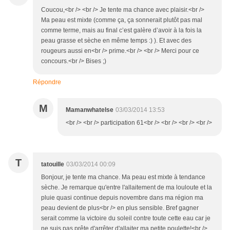
Coucou,<br /> <br /> Je tente ma chance avec plaisir.<br />
Ma peau est mixte (comme ça, ça sonnerait plutôt pas mal
comme terme, mais au final c’est galère d’avoir à la fois la
peau grasse et sèche en même temps :) ). Et avec des
rougeurs aussi en<br /> prime.<br /> <br /> Merci pour ce
concours.<br /> Bises ;)
Répondre
M
Mamanwhatelse
03/03/2014 13:53
<br /> <br /> participation 61<br /> <br /> <br /> <br />
T
tatouille
03/03/2014 00:09
Bonjour, je tente ma chance. Ma peau est mixte à tendance
sèche. Je remarque qu'entre l'allaitement de ma louloute et la
pluie quasi continue depuis novembre dans ma région ma
peau devient de plus<br /> en plus sensible. Bref gagner
serait comme la victoire du soleil contre toute cette eau car je
ne suis pas prête d'arrêter d'allaiter ma petite poulette!<br />