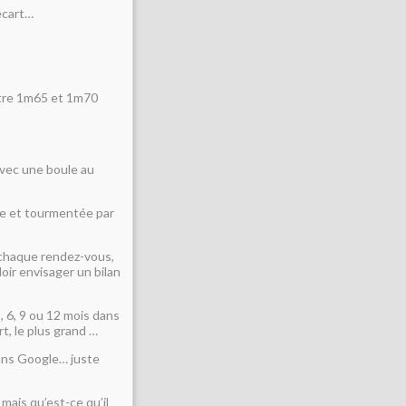
’écart…
ntre 1m65 et 1m70
avec une boule au
ète et tourmentée par
A chaque rendez-vous,
lloir envisager un bilan
 6, 9 ou 12 mois dans
t, le plus grand …
dans Google… juste
 mais qu’est-ce qu’il