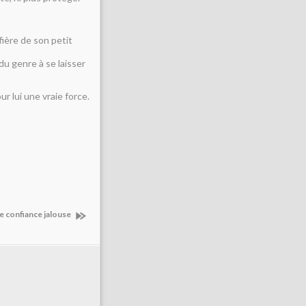
fière de son petit
s du genre à se laisser
ur lui une vraie force.
e confiance jalouse