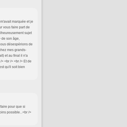
 m'avait marquée et je
ur vous faire part de
malheureusement sujet
/> de son âge,
nous désespérions de
s chez mes grands-
) et au final il n'a
> <br /> <br /> Et de
st qu'il soit bien
 faire pour que si
moins possible...<br />