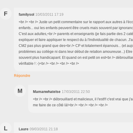
F
familysol
10/03/2011 17:19
<br /> <br /> Juste un petit commentaire sur le rapport aux autres à l'écol
enfants... oui les enfants peuvent être cruels mais souvent par ignoranc
C'est aux adultes,<br /> parents et enseignants (je fais partie des 2 caté
expliquer et faire appliquer le respect du à l'individualité de chacun. J'
CM2 pas plus grand que des<br /> CP et totalement épanouis... (et auj
problèmes au collège ni dans leur début de relation amoureuse...) Etre
souvent plus handicapant. Et quand on est petit on est<br /> débrouillard
vérifiable ! :-)<br /> <br /> <br /> <br />
Répondre
M
Mamanwhatelse
17/03/2011 22:50
<br /> <br /> débrouillard et malicieux, il l'est!!! c'est vrai que j
me faire de ce côté là!<br /> <br /> <br /> <br />
L
Laure
09/03/2011 21:18