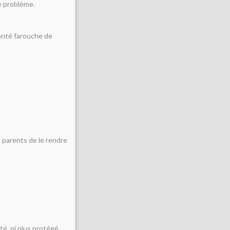
re problème.
lonté farouche de
s parents de le rendre
té, ni plus protégé.