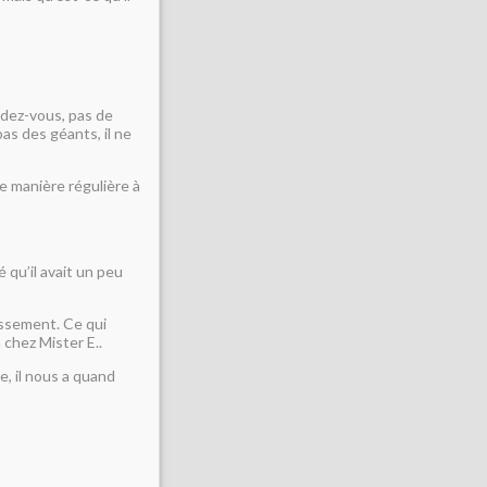
ndez-vous, pas de
as des géants, il ne
e manière régulière à
é qu’il avait un peu
issement. Ce qui
 chez Mister E..
e, il nous a quand