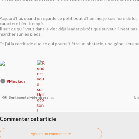
Aujourd’hui, quand je regarde ce petit bout d’homme, je suis fière de lui, 
caractère bien trempé.
Il sait ce qu’il veut dans la vie : déjà leader plutôt que suiveur, il n'est pa
marcher sur les pieds.
Et j’ai la certitude que ce qui pourrait être un obstacle, une gêne, sera po
#Mes kids
Sentimental vide-dressing
Un
Commenter cet article
Ajouter un commentaire