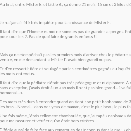
Au final, entre Mister E. et Little B., ça donne 21 mois, 15 cm et 3 kilos d
Je n’ai jamais été très inquiète pour la croissance de Mister E.
Il faut dire que l’Homme et moi ne sommes pas de grandes asperges. E
pour tous les 2. Pas de quoi faire de grands enfants !!
Mais ça ne m’empêchait pas les premiers mois d’arriver chez le pédiatre 
ventre, en me demandant si Mister E. avait bien grandi ou pas.
Et d’en ressortir fière et soulagée par les centimètres gagnés ou inqui
les mots entendus.
Il faut dire que la pédiatre n’était pas très pédagogue et ni diplomate. 
sans exception, j’avais droit à un « ah mais il n’est pas bien grand… il va fa
hormonal… ».
Des mots très durs à entendre quand on tient son petit bonhomme de 3,
les bras… Normal… dans nos yeux de maman, c’est le plus beau, le plus for
Une fois même, j’étais tellement chamboulée, que j’ai tapé « nanisme » 
pour me rassurer et vérifier qu’on était hors critères…
Difficile aussi de faire face aux remarques des inconnus dans la rue : « oh