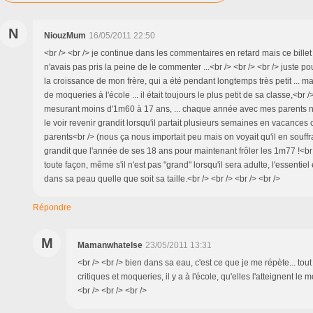
N
NiouzMum
16/05/2011 22:50
<br /> <br /> je continue dans les commentaires en retard mais ce billet
n'avais pas pris la peine de le commenter ...<br /> <br /> <br /> juste po
la croissance de mon frère, qui a été pendant longtemps très petit ... 
de moqueries à l'école ... il était toujours le plus petit de sa classe,<br 
mesurant moins d'1m60 à 17 ans, ... chaque année avec mes parents 
le voir revenir grandit lorsqu'il partait plusieurs semaines en vacance
parents<br /> (nous ça nous importait peu mais on voyait qu'il en souffrait
grandit que l'année de ses 18 ans pour maintenant frôler les 1m77 !<br /
toute façon, même s'il n'est pas "grand" lorsqu'il sera adulte, l'essentiel e
dans sa peau quelle que soit sa taille.<br /> <br /> <br /> <br />
Répondre
M
Mamanwhatelse
23/05/2011 13:31
<br /> <br /> bien dans sa eau, c'est ce que je me répète... tout
critiques et moqueries, il y a à l'école, qu'elles l'atteignent le 
<br /> <br /> <br />