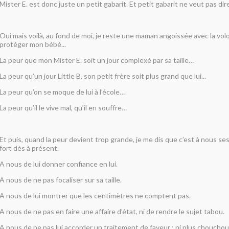
Mister E. est donc juste un petit gabarit. Et petit gabarit ne veut pas di
Oui mais voilà, au fond de moi, je reste une maman angoissée avec la vo
protéger mon bébé...
La peur que mon Mister E. soit un jour complexé par sa taille…
La peur qu’un jour Little B, son petit frère soit plus grand que lui...
La peur qu’on se moque de lui à l’école…
La peur qu’il le vive mal, qu’il en souffre…
Et puis, quand la peur devient trop grande, je me dis que c’est à nous se
fort dès à présent.
A nous de lui donner confiance en lui.
A nous de ne pas focaliser sur sa taille.
A nous de lui montrer que les centimètres ne comptent pas.
A nous de ne pas en faire une affaire d’état, ni de rendre le sujet tabou.
A nous de ne pas lui accorder un traitement de faveur : ni plus chouchou