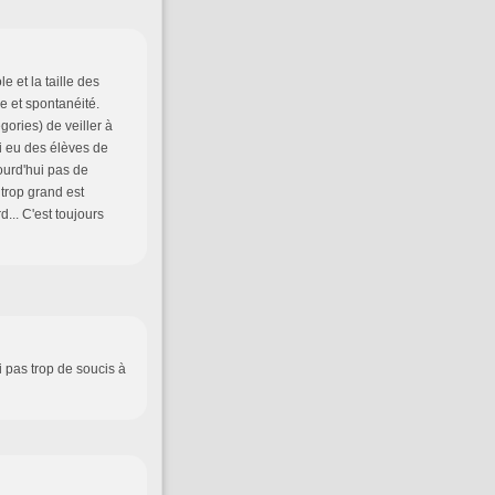
e et la taille des
e et spontanéité.
gories) de veiller à
ai eu des élèves de
ourd'hui pas de
 trop grand est
... C'est toujours
'ai pas trop de soucis à