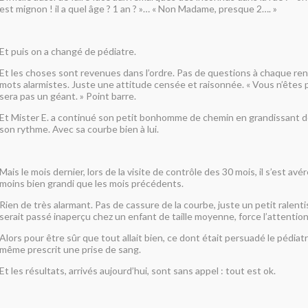
est mignon ! il a quel âge ? 1 an ? »… « Non Madame, presque 2…. »
Et puis on a changé de pédiatre.
Et les choses sont revenues dans l’ordre. Pas de questions à chaque re
mots alarmistes. Juste une attitude censée et raisonnée. « Vous n’êtes p
sera pas un géant. » Point barre.
Et Mister E. a continué son petit bonhomme de chemin en grandissant d
son rythme. Avec sa courbe bien à lui.
Mais le mois dernier, lors de la visite de contrôle des 30 mois, il s’est avér
moins bien grandi que les mois précédents.
Rien de très alarmant. Pas de cassure de la courbe, juste un petit ralent
serait passé inaperçu chez un enfant de taille moyenne, force l’attention
Alors pour être sûr que tout allait bien, ce dont était persuadé le pédiatr
même prescrit une prise de sang.
Et les résultats, arrivés aujourd’hui, sont sans appel : tout est ok.