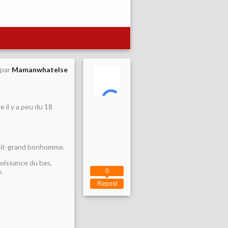
 par
Mamanwhatelse
 il y a peu du 18
etit-grand bonhomme.
roissance du bas,
.
0
Repost