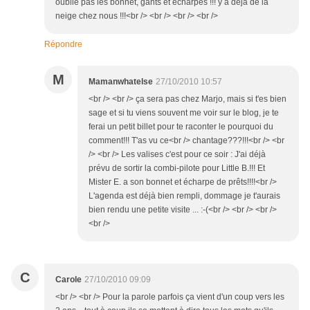
oublie pas les bonnet, gants et echarpes !!! y a déjà de la
neige chez nous !!!<br /> <br /> <br /> <br />
Répondre
M
Mamanwhatelse
27/10/2010 10:57
<br /> <br /> ça sera pas chez Marjo, mais si t'es bien
sage et si tu viens souvent me voir sur le blog, je te
ferai un petit billet pour te raconter le pourquoi du
comment!!! T'as vu ce<br /> chantage???!!!<br /> <br
/> <br /> Les valises c'est pour ce soir : J'ai déjà
prévu de sortir la combi-pilote pour Little B.!!! Et
Mister E. a son bonnet et écharpe de prêts!!!!<br />
L'agenda est déjà bien rempli, dommage je t'aurais
bien rendu une petite visite ... :-(<br /> <br /> <br />
<br />
C
Carole
27/10/2010 09:09
<br /> <br /> Pour la parole parfois ça vient d'un coup vers les