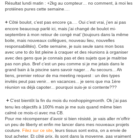
Résultat lundi matin : +2kg au compteur… no comment, à moi les
protéines pures cette semaine….
+
Côté boulot, c’est pas encore ça…. Oui c’est vrai, j’en ai pas
encore beaucoup parlé ici, mais j’ai changé de boulot mi-
septembre à mon retour de congé mat’ (toujours dans la même
boite, mais nouveaux collègues, nouveau lieu, nouvelles
responsabilités). Cette semaine, je suis seule sans mon boss
avec une to do list pleine à craquer et des réunions à organiser
avec des gens que je connais pas et des sujets que je maitrise
pas non plus. Bref c’est un peu
comme si je me jetais dans le
grand bain à la piscine sans savoir nager… Au secours... Ah
tiens, premier retour de ma meeting request : un des types
invités peut pas venir... en vacances... je sens que ma 1ère
réunion va déjà capoter... pourquoi suis-je si contente???
+
C’est bientôt la fin du mois du noshoppingmonth. Ok j’ai pas
tenu les objectifs à 100% mais je me suis quand même bien
calmé ce mois-ci avec ma CB.
Pour me récompenser d’avoir si bien résisté, je vais aller m’offrir
un peu de liberty et enfin me lancer dans mes nouveaux projets
couture.
Filez sur ce site
, leurs tissus sont extra, on a envie de
tout acheter. Et côté prix, ils sont dans la moyenne, pas vraiment