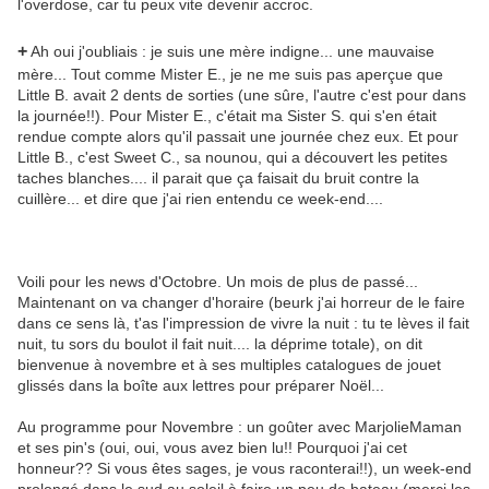
l'overdose, car tu peux vite devenir accroc.
+
Ah oui j'oubliais : je suis une mère indigne... une mauvaise
mère...
Tout comme Mister E., je ne me suis pas aperçue que
Little B. avait 2 dents de sorties (une sûre, l'autre c'est pour dans
la journée!!). Pour Mister E., c'était ma Sister S. qui s'en était
rendue compte alors qu'il passait une journée chez eux. Et pour
Little B., c'est Sweet C., sa nounou, qui a découvert les petites
taches blanches.... il parait que ça faisait du bruit contre la
cuillère... et dire que j'ai rien entendu ce week-end....
Voili pour les news d'Octobre. Un mois de plus de passé...
Maintenant on va changer d'horaire (beurk j'ai horreur de le faire
dans ce sens là, t'as l'impression de vivre la nuit : tu te lèves il fait
nuit, tu sors du boulot il fait nuit.... la déprime totale), on dit
bienvenue à novembre et à ses multiples catalogues de jouet
glissés dans la boîte aux lettres pour préparer Noël...
Au programme pour Novembre : un goûter avec MarjolieMaman
et ses pin's (oui, oui, vous avez bien lu!! Pourquoi j'ai cet
honneur?? Si vous êtes sages, je vous raconterai!!), un week-end