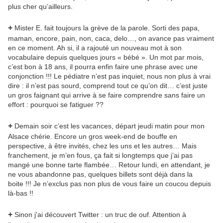
plus cher qu’ailleurs.
+
Mister E. fait toujours la grève de la parole. Sorti des papa,
maman, encore, pain, non, caca, delo…, on avance pas vraiment
en ce moment. Ah si, il a rajouté un nouveau mot à son
vocabulaire depuis quelques jours « bébé ». Un mot par mois,
c’est bon à 18 ans, il pourra enfin faire une phrase avec une
conjonction !!! Le pédiatre n’est pas inquiet, nous non plus à vrai
dire : il n’est pas sourd, comprend tout ce qu’on dit… c’est juste
un gros faignant qui arrive à se faire comprendre sans faire un
effort : pourquoi se fatiguer ??
+
Demain soir c’est les vacances, départ jeudi matin pour mon
Alsace chérie. Encore un gros week-end de bouffe en
perspective, à être invités, chez les uns et les autres… Mais
franchement, je m’en fous, ça fait si longtemps que j’ai pas
mangé une bonne tarte flambée… Retour lundi, en attendant, je
ne vous abandonne pas, quelques billets sont déjà dans la
boite !!! Je n’exclus pas non plus de vous faire un coucou depuis
là-bas !!
+
Sinon j'ai découvert Twitter : un truc de ouf. Attention à