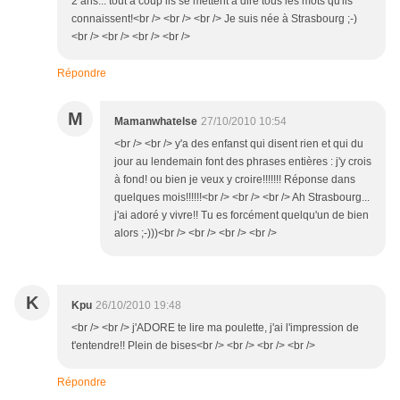
2 ans... tout à coup ils se mettent à dire tous les mots qu'ils
connaissent!<br /> <br /> <br /> Je suis née à Strasbourg ;-)
<br /> <br /> <br /> <br />
Répondre
M
Mamanwhatelse
27/10/2010 10:54
<br /> <br /> y'a des enfanst qui disent rien et qui du
jour au lendemain font des phrases entières : j'y crois
à fond! ou bien je veux y croire!!!!!!! Réponse dans
quelques mois!!!!!!<br /> <br /> <br /> Ah Strasbourg...
j'ai adoré y vivre!! Tu es forcément quelqu'un de bien
alors ;-)))<br /> <br /> <br /> <br />
K
Kpu
26/10/2010 19:48
<br /> <br /> j'ADORE te lire ma poulette, j'ai l'impression de
t'entendre!! Plein de bises<br /> <br /> <br /> <br />
Répondre