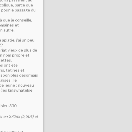
-colique, parce que
e pour le passage du
 que je conseille,
semaines et
un autre.
aplatie, j'ai un peu
??
ariat vieux de plus de
son nom propre et
cettes.
es ont été
ons, tétines et
isponibles désormais
lisés : le
de jeune : nouveau
 (les kidswhatelse
et en 270ml (5,50€) et
entre vous un