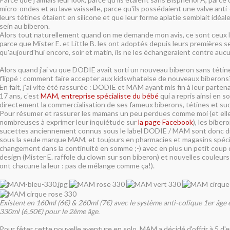
micro-ondes et au lave vaisselle, parce qu'ils possédaient une valve anti
leurs tétines étaient en silicone et que leur forme aplatie semblait idéal
sein au biberon.
Alors tout naturellement quand on me demande mon avis, ce sont ceux là
parce que Mister E. et Little B. les ont adoptés depuis leurs premières 
qu'aujourd'hui encore, soir et matin, ils ne les échangeraient contre auc
Alors quand j'ai vu que DODIE avait sorti un nouveau biberon sans tétine 
flippé : comment faire accepter aux kidswhatelse de nouveaux biberons
En fait, j'ai vite été rassurée : DODIE et MAM ayant mis fin à leur parten
17 ans, c'est
MAM, entreprise spécialiste du bébé
qui a repris ainsi en 
directement la commercialisation de ses fameux biberons, tétines et su
Pour résumer et rassurer les mamans un peu perdues comme moi (et ell
nombreuses à exprimer leur inquiétude sur
la page Facebook
), les biber
sucettes anciennement connus sous le label DODIE / MAM sont donc d
sous la seule marque MAM, et toujours en pharmacies et magasins spécia
changement dans la continuité en somme ;-) avec en plus un petit coup 
design (Mister E. raffole du clown sur son biberon) et nouvelles couleurs
ont chacune la leur : pas de mélange comme ça!).
Existent en 160ml (6€) & 260ml (7€) avec le système anti-colique 1er âge 
330ml (6,50€) pour le 2ème âge.
Pour fêter cette nouvelle aventure en solo, MAM a décidé d'offrir à 5 d'