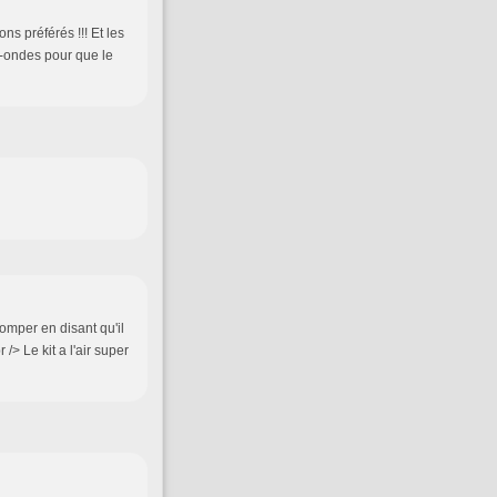
ns préférés !!! Et les
ro-ondes pour que le
omper en disant qu'il
/> Le kit a l'air super