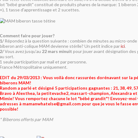
lot "bébé grandit" constitué de produits phares de la marque: 1 biberon
+), 1 tasse d'apprentissage et 2 sucettes.
Comment faire pour jouer?
1/
Répondez à la question suivante : combien de minutes au micro-onde f
biberon anti-colique MAM devienne stérile? Un petit indice par
ici
.
2/
Vous avez jusqu'au
22 mars minuit
pour jouer avant désignation des 
au sort.
1 seule participation par mail et par personne.
France Métropolitaine uniquement.
EDIT du 29/03/2013 : Vous voilà donc rassurées dorénavant sur la 
biberons MAM!
Random a parlé et désigné 5 participations gagnantes : 21, 38, 49, 57
Bravo à Alexthea, la petitevache2, massart-champion, Alexandra et 
Mimie! Vous remportez chacune le lot "bébé grandit"! Envoyez-moi v
adresses à mamanwhatelse@gmail.com pour que je vous le fasse envo
possible!
* Biberons offerts par MAM