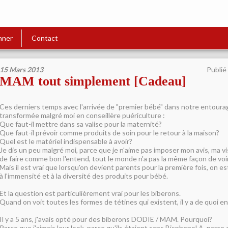
nner
Contact
15 Mars 2013
Publié
MAM tout simplement [Cadeau]
Ces derniers temps avec l'arrivée de "premier bébé" dans notre entourag
transformée malgré moi en conseillère puériculture :
Que faut-il mettre dans sa valise pour la maternité?
Que faut-il prévoir comme produits de soin pour le retour à la maison?
Quel est le matériel indispensable à avoir?
Je dis un peu malgré moi, parce que je n'aime pas imposer mon avis, ma vi
de faire comme bon l'entend, tout le monde n'a pas la même façon de voi
Mais il est vrai que lorsqu'on devient parents pour la première fois, on 
à l'immensité et à la diversité des produits pour bébé.
Et la question est particulièrement vrai pour les biberons.
Quand on voit toutes les formes de tétines qui existent, il y a de quoi en 
Il y a 5 ans, j'avais opté pour des biberons DODIE / MAM. Pourquoi?
Parce que j'aimais leur look, parce qu'ils étaient sans Bisphenol A, parce 