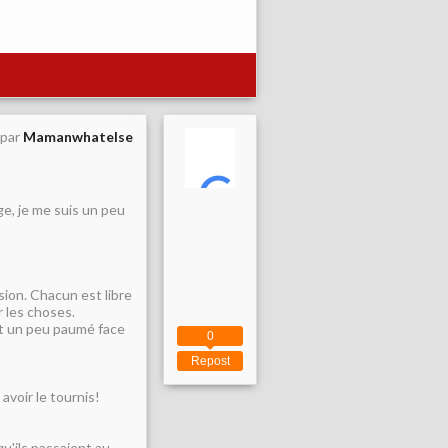
 par
Mamanwhatelse
e, je me suis un peu
sion. Chacun est libre
r les choses.
est un peu paumé face
0
Repost
avoir le tournis!
qu'ils passaient au