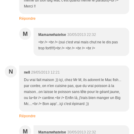
meme un bon Big Mac c'est quand meme le paradis)<br />
Merci !!
Répondre
M
Mamanwhatelse
30/05/2013 22:32
<br /> <br /> (oui c'est vrai mais chut ne le dis pas
trop fort!!!!)<br /> <br /> <br /> <br />
N
nell
29/05/2013 12:21
Du vrai fait maison ;)) içi, chez Mr M, ils adorent le Mac fish...
par contre, on n'en cuisine pas, que du vrai poisson à la
maison...on laisse le poisson sans tête pour le géant jaune,
ou la<br /> cantine.<br /> Enfin là, j'irais bien manger un Big
Mc....<br /> Bon app'...içi c'est épinard ;))
Répondre
M
Mamanwhatelse
30/05/2013 22:32