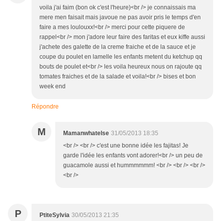
voila j'ai faim (bon ok c'est l'heure)<br /> je connaissais ma
mere men faisait mais javoue ne pas avoir pris le temps d'en
faire a mes loulouxx!<br /> merci pour cette piquere de
rappel<br /> mon j'adore leur faire des faritas et eux kiffe aussi
j'achete des galette de la creme fraiche et de la sauce et je
coupe du poulet en lamelle les enfants metent du ketchup qq
bouts de poulet et<br /> les voila heureux nous on rajoute qq
tomates fraiches et de la salade et voila!<br /> bises et bon
week end
Répondre
M
Mamanwhatelse
31/05/2013 18:35
<br /> <br /> c'est une bonne idée les fajitas! Je
garde l'idée les enfants vont adorer!<br /> un peu de
guacamole aussi et hummmmmm! <br /> <br /> <br />
<br />
P
PtiteSylvia
30/05/2013 21:35