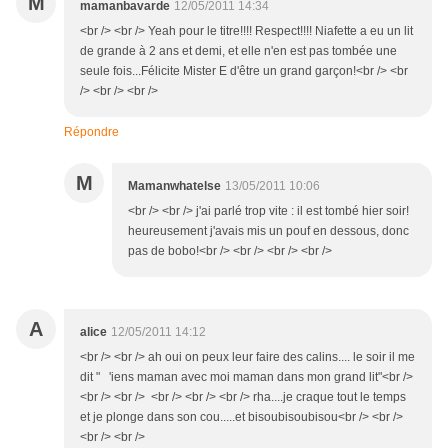
M
mamanbavarde
12/05/2011 14:34
<br /> <br /> Yeah pour le titre!!!! Respect!!!! Niafette a eu un lit
de grande à 2 ans et demi, et elle n'en est pas tombée une
seule fois...Félicite Mister E d'être un grand garçon!<br /> <br
/> <br /> <br />
Répondre
M
Mamanwhatelse
13/05/2011 10:06
<br /> <br /> j'ai parlé trop vite : il est tombé hier soir!
heureusement j'avais mis un pouf en dessous, donc
pas de bobo!<br /> <br /> <br /> <br />
A
alice
12/05/2011 14:12
<br /> <br /> ah oui on peux leur faire des calins.... le soir il me
dit " 'iens maman avec moi maman dans mon grand lit"<br />
<br /> <br /> <br /> <br /> <br /> rha....je craque tout le temps
et je plonge dans son cou.....et bisoubisoubisou<br /> <br />
<br /> <br />