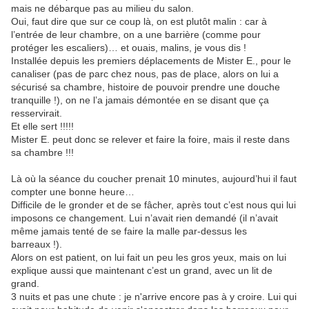
mais ne débarque pas au milieu du salon.
Oui, faut dire que sur ce coup là, on est plutôt malin : car à
l’entrée de leur chambre, on a une barrière (comme pour
protéger les escaliers)… et ouais, malins, je vous dis !
Installée depuis les premiers déplacements de Mister E., pour le
canaliser (pas de parc chez nous, pas de place, alors on lui a
sécurisé sa chambre, histoire de pouvoir prendre une douche
tranquille !), on ne l’a jamais démontée en se disant que ça
resservirait.
Et elle sert !!!!!
Mister E. peut donc se relever et faire la foire, mais il reste dans
sa chambre !!!
Là où la séance du coucher prenait 10 minutes, aujourd’hui il faut
compter une bonne heure…
Difficile de le gronder et de se fâcher, après tout c’est nous qui lui
imposons ce changement. Lui n’avait rien demandé (il n’avait
même jamais tenté de se faire la malle par-dessus les
barreaux !).
Alors on est patient, on lui fait un peu les gros yeux, mais on lui
explique aussi que maintenant c’est un grand, avec un lit de
grand.
3 nuits et pas une chute : je n'arrive encore pas à y croire. Lui qui