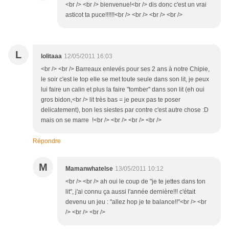
<br /> <br /> bienvenue!<br /> dis donc c'est un vrai
asticot ta puce!!!!!!<br /> <br /> <br /> <br />
L
lolitaaa
12/05/2011 16:03
<br /> <br /> Barreaux enlevés pour ses 2 ans à notre Chipie,
le soir c'est le top elle se met toute seule dans son lit, je peux
lui faire un calin et plus la faire "tomber" dans son lit (eh oui
gros bidon,<br /> lit très bas = je peux pas te poser
delicatement), bon les siestes par contre c'est autre chose :D
mais on se marre !<br /> <br /> <br /> <br />
Répondre
M
Mamanwhatelse
13/05/2011 10:12
<br /> <br /> ah oui le coup de "je te jettes dans ton
lit", j'ai connu ça aussi l'année dernière!!! c'était
devenu un jeu : "allez hop je te balance!!"<br /> <br
/> <br /> <br />