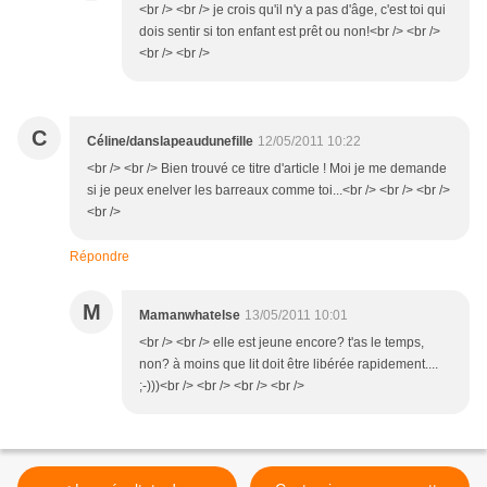
<br /> <br /> je crois qu'il n'y a pas d'âge, c'est toi qui
dois sentir si ton enfant est prêt ou non!<br /> <br />
<br /> <br />
C
Céline/danslapeaudunefille
12/05/2011 10:22
<br /> <br /> Bien trouvé ce titre d'article ! Moi je me demande
si je peux enelver les barreaux comme toi...<br /> <br /> <br />
<br />
Répondre
M
Mamanwhatelse
13/05/2011 10:01
<br /> <br /> elle est jeune encore? t'as le temps,
non? à moins que lit doit être libérée rapidement....
;-)))<br /> <br /> <br /> <br />