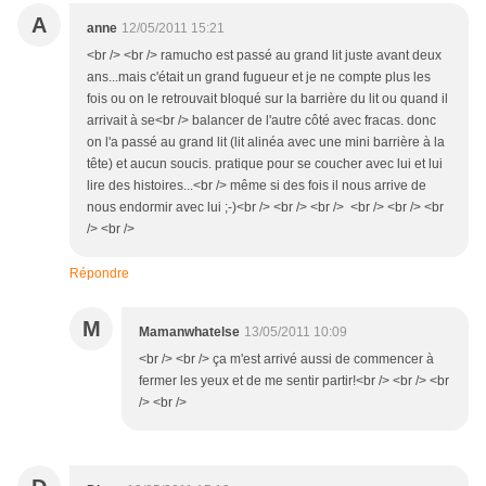
A
anne
12/05/2011 15:21
<br /> <br /> ramucho est passé au grand lit juste avant deux
ans...mais c'était un grand fugueur et je ne compte plus les
fois ou on le retrouvait bloqué sur la barrière du lit ou quand il
arrivait à se<br /> balancer de l'autre côté avec fracas. donc
on l'a passé au grand lit (lit alinéa avec une mini barrière à la
tête) et aucun soucis. pratique pour se coucher avec lui et lui
lire des histoires...<br /> même si des fois il nous arrive de
nous endormir avec lui ;-)<br /> <br /> <br /> <br /> <br /> <br
/> <br />
Répondre
M
Mamanwhatelse
13/05/2011 10:09
<br /> <br /> ça m'est arrivé aussi de commencer à
fermer les yeux et de me sentir partir!<br /> <br /> <br
/> <br />