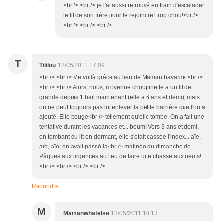
<br /> <br /> je l'ai aussi retrouvé en train d'escalader
le lit de son frère pour le rejoindre! trop chou!<br />
<br /> <br /> <br />
T
Tililou
12/05/2011 17:09
<br /> <br /> Me voilà grâce au lien de Maman bavarde.<br />
<br /> <br /> Alors, nous, moyenne choupinette a un lit de
grande depuis 1 bail maintenant (elle a 6 ans et demi), mais
on ne peut toujours pas lui enlever la petite barrière que l'on a
ajouté. Elle bouge<br /> tellement qu'elle tombe. On a fait une
tentative durant les vacances et... boum! Vers 3 ans et demi,
en tombant du lit en dormant, elle s'était cassée l'index... aïe,
aïe, aïe: on avait passé la<br /> matinée du dimanche de
Pâques aux urgences au lieu de faire une chasse aux oeufs!
<br /> <br /> <br /> <br />
Répondre
M
Mamanwhatelse
13/05/2011 10:13