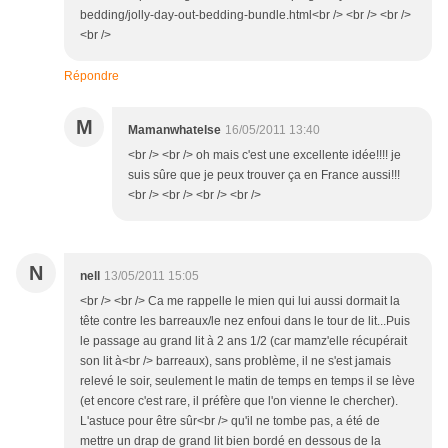
bedding/jolly-day-out-bedding-bundle.html<br /> <br /> <br />
<br />
Répondre
M
Mamanwhatelse
16/05/2011 13:40
<br /> <br /> oh mais c'est une excellente idée!!!! je
suis sûre que je peux trouver ça en France aussi!!!
<br /> <br /> <br /> <br />
N
nell
13/05/2011 15:05
<br /> <br /> Ca me rappelle le mien qui lui aussi dormait la
tête contre les barreaux/le nez enfoui dans le tour de lit...Puis
le passage au grand lit à 2 ans 1/2 (car mamz'elle récupérait
son lit à<br /> barreaux), sans problème, il ne s'est jamais
relevé le soir, seulement le matin de temps en temps il se lève
(et encore c'est rare, il préfère que l'on vienne le chercher).
L'astuce pour être sûr<br /> qu'il ne tombe pas, a été de
mettre un drap de grand lit bien bordé en dessous de la