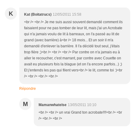
K
Kat (Boitatrucs)
12/05/2011 15:58
<br /> <br /> Je me suis aussi souvent demandé comment ils
faisaient pour ne pas tomber de leur lit, mais j'ai un Acrobate
qui n'a jamais voulu de lit à barreaux, on l'a passé au lit de
grand (avec barrière) à<br /> 18 mois... Et un soir il m'a
demandé d'enlever la barrière. Il l'a décidé tout seul, j'étais
trop fière ;)<br /> <br /> <br /> Par contre on n'a jamais eu à
aller le recoucher, c'est marrant, par contre avec Couette on
avait eu plusieurs fois la blague (et on l'a encore parfois...) ;)
Et j'entends les pas qui filent vers<br /> le lit, comme toi :)<br
/> <br /> <br /> <br />
Répondre
M
Mamanwhatelse
13/05/2011 10:10
<br /> <br /> un vrai Grand ton acrobate!!!!<br /> <br
/> <br /> <br />