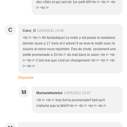
des côtés et qui sert de 1er petit lit!!!<br /> <br /> <br
/> <br />
C
Coco_O
12/05/2011 14:40
<br /> <br /> Ah fantastique! Le notre y est passe le weekend
dernier aussi a 17 mois et il adore! Il se leve le matin avec le
sourire et viens nous rejoindre. Pas de chute, seulement une
petite promenade a 2h<br /> du mat dans le salon.<br /> <br
/> <br /> C'est vrai que c'est un changement.<br /> <br /> <br
/> <br />
Répondre
M
Mamanwhatelse
13/05/2011 10:07
<br /> <br /> trop fort la promenade!! tant qu'il
n'allume pas la télé!!!<br /> <br /> <br /> <br />