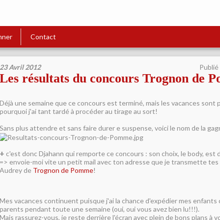
nner
Contact
23 Avril 2012
Publié
Les résultats du concours Trognon de
Déjà une semaine que ce concours est terminé, mais les vacances sont pa
pourquoi j'ai tant tardé à procéder au tirage au sort!
Sans plus attendre et sans faire durer e suspense, voici le nom de la gag
+
c'est donc Djahann qui remporte ce concours : son choix, le body, est d
=> envoie-moi vite un petit mail avec ton adresse que je transmette te
Audrey de
Trognon de Pomme
!
Mes vacances continuent puisque j'ai la chance d'expédier mes enfants 
parents pendant toute une semaine (oui, oui vous avez bien lu!!!).
Mais rassurez-vous, je reste derrière l'écran avec plein de bons plans à v