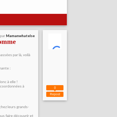
 par
Mamanwhatelse
 Pomme
ssées par là, voilà
nante :
onc à elle !
s coordonnées à
0
Repost
chez leurs grands-
ous faire découvrir et